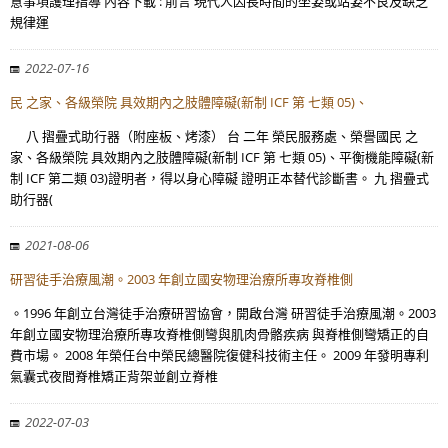
意事項護理指導 內容下載 : 前言 現代人因長時間的坐姿或站姿不良及缺乏
規律運
2022-07-16
民 之家、各級榮院 具效期內之肢體障礙(新制 ICF 第 七類 05)、
八 摺疊式助行器（附座板、烤漆） 台 二年 榮民服務處、榮譽國民 之
家、各級榮院 具效期內之肢體障礙(新制 ICF 第 七類 05)、平衡機能障礙(新
制 ICF 第二類 03)證明者，得以身心障礙 證明正本替代診斷書。 九 摺疊式
助行器(
2021-08-06
研習徒手治療風潮。2003 年創立國安物理治療所專攻脊椎側
。1996 年創立台灣徒手治療研習協會，開啟台灣 研習徒手治療風潮。2003
年創立國安物理治療所專攻脊椎側彎與肌肉骨骼疾病 與脊椎側彎矯正的自
費市場。 2008 年榮任台中榮民總醫院復健科技術主任。 2009 年發明專利
氣囊式夜間脊椎矯正背架並創立脊椎
2022-07-03