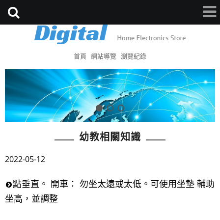
首頁
網站導覽
瀏覽紀錄
幼教相關知識
2022-05-12
點垂直。 開車： 勿坐太遠或太低。可使用坐墊 輔助
坐高，並調整