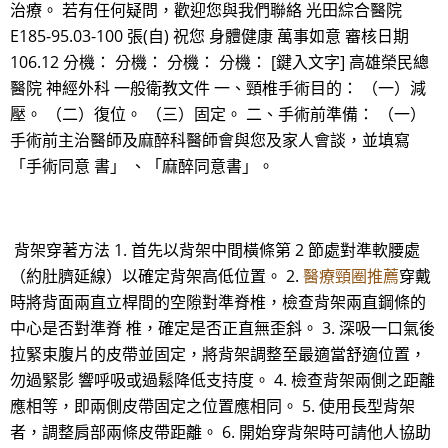
治療。 若有任何疑問，歡迎您與我們聯絡 光田綜合醫院
E185-95.03-100 張(自) 祝您 身體健康 萬事如意 審核日期
106.12 分機： 分機： 分機： 分機： [鍵入文字] 高雄榮民總
醫院 神經外科 一般衛教文件 一、頸椎手術目的： （一）減
壓。 （二）復位。 （三）固定。 二、手術前準備： （一）
手術前主治醫師及麻醉科醫師會與您及家人會談，並填寫
「手術同意 書」 、「麻醉同意書」。
背架穿著方法 1. 首先以背架中間橫條第 2 節處對準軟腰處
（約肚臍延線）以確定背架高低位置。 2.
醫療頸圈推薦
穿戴
時將背面兩直立桿間的空隙對準脊椎，檢查背架兩直鋼條的
中心是否對準脊 椎，確定是否正直無歪斜。 3. 深吸一口氣後
拉緊束腹片的皮帶並固定，將背架調整至最適當舒適位置，
勿過緊影 響呼吸或過鬆降低支持度。 4. 檢查背架兩側之距離
應相等，即兩側皮帶固定之位置應相同。 5. 使用長型背架
者，調整肩部兩條皮帶距離。 6. 開始穿背架時可請他人協助