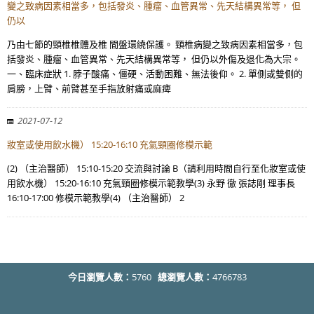
變之致病因素相當多，包括發炎、腫瘤、血管異常、先天結構異常等， 但
仍以
乃由七節的頸椎椎體及椎 間盤環繞保護。 頸椎病變之致病因素相當多，包
括發炎、腫瘤、血管異常、先天結構異常等， 但仍以外傷及退化為大宗。
一、臨床症狀 1. 脖子酸痛、僵硬、活動困難、無法後仰。 2. 單側或雙側的
肩膀，上臂、前臂甚至手指放射痛或麻痺
2021-07-12
妝室或使用飲水機） 15:20-16:10 充氣頸圈修模示範
(2) （主治醫師） 15:10-15:20 交流與討論 B（請利用時間自行至化妝室或使
用飲水機） 15:20-16:10 充氣頸圈修模示範教學(3) 永野 徹 張誌剛 理事長
16:10-17:00 修模示範教學(4) （主治醫師） 2
今日瀏覽人數：
5760
總瀏覽人數：
4766783