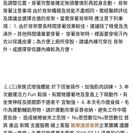
及調整位置，穿著完整後確定無頭暈情形再起身走動。 背架
穿著注意事項 由於背架種類及效能不盡相同，需經醫師評估
及建議並選擇合適的背架。當需穿著背架時 應注意下列事
項： 1. 由於背架需長時間穿著效果較佳，建議除了睡覺及洗
澡外，其他時間儘量要穿著， 穿著背架時，裡面要穿吸汗內
衣以保護皮膚；為方便上廁所穿脫，建議內褲可穿在 背架
外，或選擇穿低腰內褲較為方便。
2. (三)漸進式增強體能 於下班後操作，加強肌肉訓練。 3. 本
次搬運活力 Fun 鬆操，有關彎腰著地及垂直上下跳動作，有
坐骨神經及膝關節不適者不 宜勉強。 4. 本次毛巾健身操，毛
巾為運動輔助用物，請於運動完畢妥善收納，避免工作中隨
意批掛， 造成被捲被夾之危險。 Nu恩悠數位Nu恩悠數位 首
頁 產品 新聞 支援服務 線上客服
醫療護膝推薦
企業團購 護腰