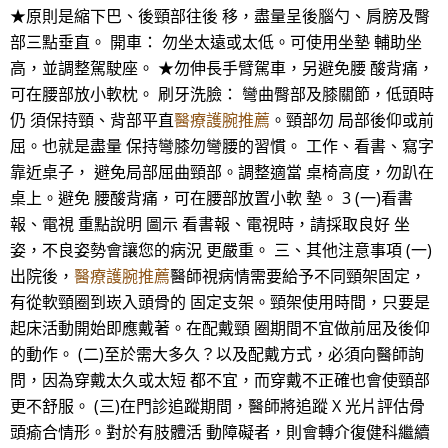
★原則是縮下巴、後頸部往後 移，盡量呈後腦勺、肩膀及臀
部三點垂直。 開車： 勿坐太遠或太低。可使用坐墊 輔助坐
高，並調整駕駛座。 ★勿伸長手臂駕車，另避免腰 酸背痛，
可在腰部放小軟枕。 刷牙洗臉： 彎曲臀部及膝關節，低頭時
仍 須保持頸、背部平直
醫療護腕推薦
。頸部勿 局部後仰或前
屈。也就是盡量 保持彎膝勿彎腰的習慣。 工作、看書、寫字
靠近桌子， 避免局部屈曲頸部。調整適當 桌椅高度，勿趴在
桌上。避免 腰酸背痛，可在腰部放置小軟 墊。 3 (一)看書
報、電視 重點說明 圖示 看書報、電視時，請採取良好 坐
姿，不良姿勢會讓您的病況 更嚴重。 三、其他注意事項 (一)
出院後，
醫療護腕推薦
醫師視病情需要給予不同頸架固定，
有從軟頸圈到崁入頭骨的 固定支架。頸架使用時間，只要是
起床活動開始即應戴著。在配戴頸 圈期間不宜做前屈及後仰
的動作。 (二)至於需大多久？以及配戴方式，必須向醫師詢
問，因為穿戴太久或太短 都不宜，而穿戴不正確也會使頸部
更不舒服。 (三)在門診追蹤期間，醫師將追蹤 X 光片評估骨
頭瘉合情形。對於有肢體活 動障礙者，則會轉介復健科繼續