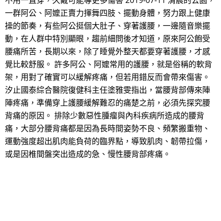
不用一直穿，久戴可能導更多傷害 2019-07-11 清晨的公園，
一群阿公、阿嬤正賣力揮舞四肢、擺動身體，努力跟上健康
操的節奏，有些阿公挺個大肚子、穿著護腰，一邊隨音樂擺
動，在人群中特別顯眼，趨前細問後才知道，原來阿公飽受
腰痛所苦，長期以來，除了睡覺外整天都要穿著護腰，才感
覺比較舒服。 許多阿公、阿嬤常用的護腰，就是俗稱的軟背
架，用對了確實可以緩解疼痛，但若用錯反而會帶來傷害。
汐止國泰綜合醫院復健科主任塗雅雯指出，當腰背部傳來陣
陣疼痛，準備穿上護腰緩解難忍的痛楚之前，必須先探究腰
背痛的原因。 排除少數惡性腫瘤與內科疾病所造成的腰背
痛，大部分腰背痛都是因為長時間姿勢不良、頻繁搬重物、
運動強度超出肌肉能負荷的臨界點，導致肌肉、韌帶拉傷，
或是因椎間盤突出造成的急、慢性腰背部疼痛。