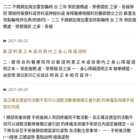
二二 不銹鋼加寬加重型輪椅 台 三年 榮民服務處、榮譽國民 之家、各級榮
院 需檢附復健科或骨科或神經科或 身障醫療相關科別醫師開立之診 斷書及
特製輪椅評估表(附錄四)。 二三 不銹鋼加寬加重型特製輪椅 台 三年 榮民服
務處、榮譽國民 之家、各級
2021-08-23
斷 證 明 書 正 本 或 效 期 內 之 身 心 障 礙 證明
二、健 保 合 約 醫 療 院 所 診 斷 證 明 書 正 本 或 效 期 內 之 身 心 障 礙 證
明正本。 榮民服務 處、榮譽國 民之家 一、身心障礙證明正本 驗畢歸還。
由受理 單位影印乙份並註 明 與 正 本 相 符 留 存。
2021-09-20
但正確且適宜的活動不但可以減輕活動脊椎矯正器引起 的疼痛及保護手術
部位內固
1 頸部術後保健 手術後病人常因疼痛而不敢活動，但正確且適宜的活動不
但可以減輕活動脊椎矯正器引起 的疼痛及保護手術部位內固定器穩定。以
下將告訴您手術後頸部適當姿位姿勢 及活動注意事項。 一、手術後活動
(一)睡覺 正確姿勢 重點說明 錯誤姿勢