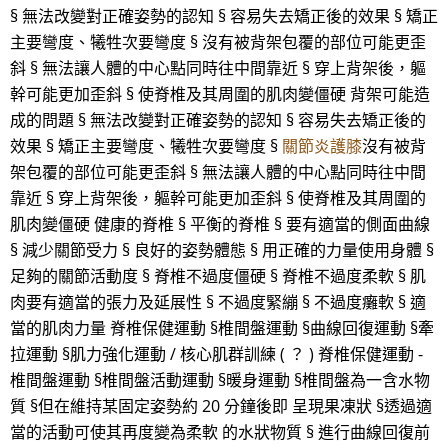
§ 無法改變對正確姿勢的認知 § 容易失去矯正後的效果 § 矯正
主要彎度、犧牲次要彎度 § 沒有被背架包覆的部位可能更歪
斜 § 無法讓人體的中心點同時往中間靠近 § 穿上背架後，軀
幹可能更加歪斜 § 使脊椎及其周圍的肌肉變僵硬 背架可能造
成的問題 § 無法改變對正確姿勢的認知 § 容易失去矯正後的
效果 § 矯正主要彎度、犧牲次要彎度 §
關節炎護膝
沒有被背
架包覆的部位可能更歪斜 § 無法讓人體的中心點同時往中間
靠近 § 穿上背架後，軀幹可能更加歪斜 § 使脊椎及其周圍的
肌肉變僵硬 健康的脊椎 § 平衡的脊椎 § 要有適當的側面曲線
§ 減少關節受力 § 良好的姿勢體態 § 用正確的力量使用身體 §
足夠的關節活動度 § 脊椎不過度僵硬 § 脊椎不過度柔軟 § 肌
肉要有適當的張力及延展性 § 不過度緊繃 § 不過度癱軟 § 適
當的肌肉力量 脊椎保健運動 §椎間盤運動 §曲線回復運動 §牽
拉運動 §肌力強化運動 / 核心肌群訓練 ( ？ ) 脊椎保健運動 -
椎間盤運動 §椎間盤活動運動 §暖身運動 §椎間盤為一含水物
質 §但在維持某固定姿勢約 20 分鐘後即 呈現果凍狀 §透過適
當的活動可使其再度變為柔軟 的水狀物質 § 進行曲線回復前