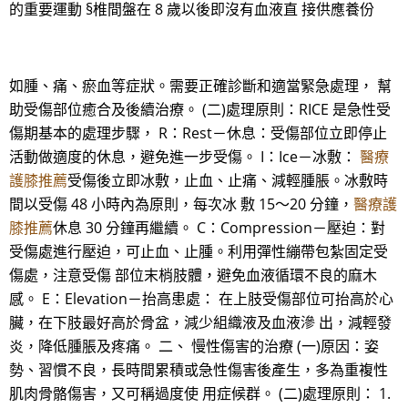
的重要運動 §椎間盤在 8 歲以後即沒有血液直 接供應養份
如腫、痛、瘀血等症狀。需要正確診斷和適當緊急處理， 幫
助受傷部位癒合及後續治療。 (二)處理原則：RICE 是急性受
傷期基本的處理步驟， R：Rest－休息：受傷部位立即停止
活動做適度的休息，避免進一步受傷。 I：Ice－冰敷：
醫療
護膝推薦
受傷後立即冰敷，止血、止痛、減輕腫脹。冰敷時
間以受傷 48 小時內為原則，每次冰 敷 15～20 分鐘，
醫療護
膝推薦
休息 30 分鐘再繼續。 C：Compression－壓迫：對
受傷處進行壓迫，可止血、止腫。利用彈性繃帶包紮固定受
傷處，注意受傷 部位末梢肢體，避免血液循環不良的麻木
感。 E：Elevation－抬高患處： 在上肢受傷部位可抬高於心
臟，在下肢最好高於骨盆，減少組織液及血液滲 出，減輕發
炎，降低腫脹及疼痛。 二、 慢性傷害的治療 (一)原因：姿
勢、習慣不良，長時間累積或急性傷害後產生，多為重複性
肌肉骨骼傷害，又可稱過度使 用症候群。 (二)處理原則： 1.