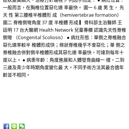
症狀變異頗大，治療方針端視下 列因子而定： ● 病灶位置：
一般而言，在胸椎位置惡化速 率最快。 圖一 6 歲 男 生， 先
天 性 第三腰椎半椎體形 成（hemivertebrae formation）
圖二 脊椎側彎角度 37 度 半椎體 形成 ▎骨科部主治醫師 王
廷明 17 台大醫網 Health Network 兒童專欄 認識先天性脊椎
側彎 （Congenital Scoliosis） ● 病灶形態：單側之脊椎融合
惡化速率較半 椎體形成快；條狀脊椎幾乎不會惡化；單 側之
脊椎融合併對側半椎體形成其惡化速 率最快，可達到每年十
度以上。 ● 病患年齡：角度進展和人體發育曲線一 樣，二到
三歲及青少年時期角度變化最 大。不同手術方法其最合適年
齡並不相同。