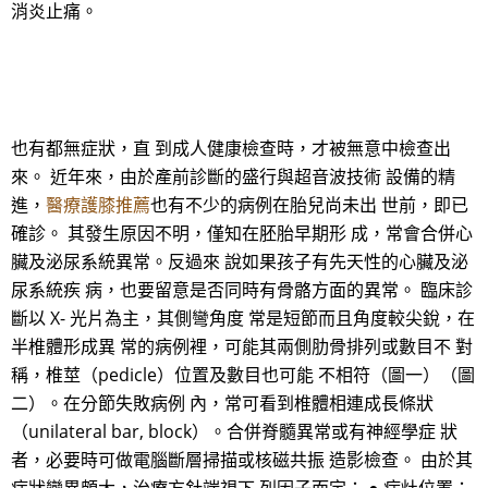
消炎止痛。
也有都無症狀，直 到成人健康檢查時，才被無意中檢查出
來。 近年來，由於產前診斷的盛行與超音波技術 設備的精
進，
醫療護膝推薦
也有不少的病例在胎兒尚未出 世前，即已
確診。 其發生原因不明，僅知在胚胎早期形 成，常會合併心
臟及泌尿系統異常。反過來 說如果孩子有先天性的心臟及泌
尿系統疾 病，也要留意是否同時有骨骼方面的異常。 臨床診
斷以 X- 光片為主，其側彎角度 常是短節而且角度較尖銳，在
半椎體形成異 常的病例裡，可能其兩側肋骨排列或數目不 對
稱，椎莖（pedicle）位置及數目也可能 不相符（圖一）（圖
二）。在分節失敗病例 內，常可看到椎體相連成長條狀
（unilateral bar, block）。合併脊髓異常或有神經學症 狀
者，必要時可做電腦斷層掃描或核磁共振 造影檢查。 由於其