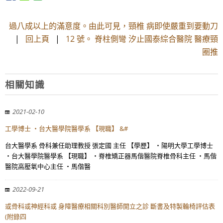
過八成以上的滿意度。由此可見，頸椎 病即使嚴重到要動刀
|
回上頁
|
12 號。 脊柱側彎 汐止國泰綜合醫院 醫療頸
圈推
相關知識
2021-02-10
工學博士 ・台大醫學院醫學系 【現職】 &#
台大醫學系 骨科兼任助理教授 張定國 主任 【學歷】 ・陽明大學工學博士
・台大醫學院醫學系 【現職】 ・脊椎矯正器馬偕醫院脊椎骨科主任 ・馬偕
醫院高壓氧中心主任 ・馬偕醫
2022-09-21
或骨科或神經科或 身障醫療相關科別醫師開立之診 斷書及特製輪椅評估表
(附錄四