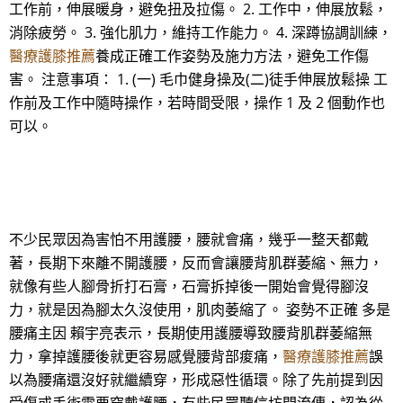
工作前，伸展暖身，避免扭及拉傷。 2. 工作中，伸展放鬆，
消除疲勞。 3. 強化肌力，維持工作能力。 4. 深蹲協調訓練，
醫療護膝推薦
養成正確工作姿勢及施力方法，避免工作傷
害。 注意事項： 1. (一) 毛巾健身操及(二)徒手伸展放鬆操 工
作前及工作中隨時操作，若時間受限，操作 1 及 2 個動作也
可以。
不少民眾因為害怕不用護腰，腰就會痛，幾乎一整天都戴
著，長期下來離不開護腰，反而會讓腰背肌群萎縮、無力，
就像有些人腳骨折打石膏，石膏拆掉後一開始會覺得腳沒
力，就是因為腳太久沒使用，肌肉萎縮了。 姿勢不正確 多是
腰痛主因 賴宇亮表示，長期使用護腰導致腰背肌群萎縮無
力，拿掉護腰後就更容易感覺腰背部痠痛，
醫療護膝推薦
誤
以為腰痛還沒好就繼續穿，形成惡性循環。除了先前提到因