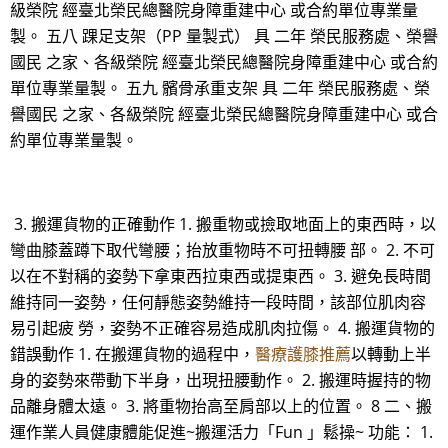
級榮院 經臺北榮民總醫院身障重建中心 或合約單位專業量
製。 五八 踝足支架（PP 量製式） 具 二年 榮民服務處、榮譽
國民 之家、各級榮院 經臺北榮民總醫院身障重建中心 或合約
單位專業量製。 五九 髕骨承重支架 具 二年 榮民服務處、榮
譽國民 之家、各級榮院 經臺北榮民總醫院身障重建中心 或合
約單位專業量製。
3. 搬運貨物的正確動作 1. 搬重物或撿取地面上的東西時，以
彎曲膝蓋蹲下取代彎腰；抬放重物時不可扭轉腰 部。 2. 不可
以在不對稱的姿勢下拿東西拉東西或提東西。 3. 避免長時間
維持同一姿勢，任何靜態姿勢維持一段時間，該部位肌肉容
易引起疲 勞，姿勢不正確容易造成肌肉拉傷。 4. 搬運貨物的
錯誤動作 1. 在搬運貨物的過程中，
醫療護膝推薦
以轉動上半
身的姿勢來帶動下半身，出現扭腰動作。 2. 搬運時握持的物
品離身體太遠。 3. 將重物抬高至肩部以上的位置。 8 二、搬
運作業人員健康體能促進~搬運活力「Fun 」鬆操~ 功能： 1.