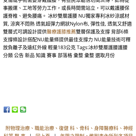
受傷或手術需要穿戴護腰，有些民眾聽信坊間流傳，認為從
事搬運、工地等勞力工作，或長時間需站立，可以戴護腰保
護脊椎、避免腰痛。 冰紗雙層護腰 NU獨家專利冰紗涼感材
質, 涼爽不悶熱 透氣超彈力網狀Nylon布, 彈性佳, 透氣又舒適
雙層式可調設計提供
醫療護膝推薦
雙層保護及支撐 背部6條
支撐條設計搭配NU能量條提供最佳支撐力 NU能量技術可釋
放負離子及遠紅外線 輕量183公克 Tags:冰紗雙層護腰護腰
分類 公告 新品 知識 賽事 部落格 彙整 彙整 選取月份
附物理治療、職能治療、復健 科、骨科、身障醫療科、神經