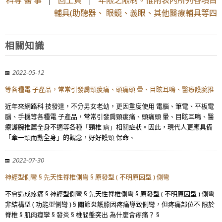
科等 醫 事
|
回上頁
|
年限之限制。惟附表內所列各項目
輔具(助聽器、 眼鏡、義眼、其他醫療輔具等四
相關知識
2022-05-12
等各種電 子產品，常常引發肩頸痠痛、頭痛頭 暈、目眩耳鳴、醫療護腕推
近年來網路科 技發達，不分男女老幼，更因重度使用 電腦、筆電、平板電
腦、手機等各種電 子產品，常常引發肩頸痠痛、頭痛頭 暈、目眩耳鳴、醫
療護腕推薦全身不適等各種「頸椎 病」相關症狀。因此，現代人更應具備
「牽一頸而動全身」的觀念，好好護頸 保命、
2022-07-30
神經型側彎 § 先天性脊椎側彎 § 原發型 ( 不明原因型 ) 側彎
不會造成疼痛 § 神經型側彎 § 先天性脊椎側彎 § 原發型 ( 不明原因型 ) 側彎
非結構型 ( 功能型側彎 ) § 關節炎護膝因疼痛導致側彎，但疼痛部位不 限於
脊椎 § 肌肉痙攣 § 發炎 § 椎間盤突出 為什麼會疼痛？ §