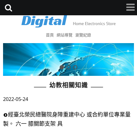
首頁
網站導覽
瀏覽紀錄
幼教相關知識
2022-05-24
經臺北榮民總醫院身障重建中心 或合約單位專業量
製。 六一 膝關節支架 具