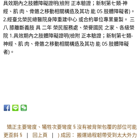
具效期內之肢體障礙證明(檢附 正本驗證；新制第七類-神
經、肌 肉、骨骼之移動相關構造及其功 能 05 肢體障礙者)。
2.經臺北榮民總醫院身障重建中心 或合約單位專業量製。 三
八 膝離斷義肢 具 二年 榮民服務處、榮譽國民 之家、各級榮
院 1.具效期內之肢體障礙證明(檢附 正本驗證；新制第七類-
神經、肌 肉、骨骼之移動相關構造及其功 能 05 肢體障礙
者)。
矯正主要彎度、犧牲次要彎度 § 沒有被背架包覆的部位可能
更歪斜 §
|
回上頁
|
) 成因： 搬運過程韌帶受到太大外力