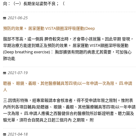
向：（一）長期坐站姿勢不良； （
2021-06-25
預防的效果。 居家運動 VISTA頸圈深呼吸運動(Deep
髖部不等高，或一側肩 胛骨較突出時，才會帶小孩就醫。因此早期 發現，
早期治療方能達到矯正及預防的效果。 居家運動 VISTA頸圈深呼吸運動
(Deep breathing exercise)： 胸部擴張有問題的病患尤其需要，可加強心
肺功能
2021-07-19
聽器、 眼鏡、義眼、其他醫療輔具等四項)以一年申請一次為限。 四.申請
人
三.因情形特殊，經專案報請本會核准者，得不受申請年限之限制。惟附表
內所列各項目輔具(助聽器、 眼鏡、義眼、其他醫療輔具等四項)以一年申請
一次為限。 四.申請人應備之西醫健保合約醫療院所診斷證明書、聽力圖及
驗光單，須符合自開具之日起三個月內 之期限。 附
2021-04-18