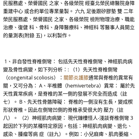
民服務處、榮譽國民 之家、各級榮院 經臺北榮民總醫院身障
重建中心 或合約單位專業量製。 六九 足後跟矽膠墊 雙 二年
榮民服務處、榮譽國民 之家、各級榮院 檢附物理治療、職能
治療、復健 科、骨科、身障醫療科、神經科 等醫事人員開立
的量測表(附錄 五)，以利製作。
1、非自發性脊椎側彎： 包括先天性脊椎側彎、神經肌肉病
變及骨性病變，如下列分析：: （1）先天性脊椎側彎
（congenital scoliosis）：
關節炎護膝
通常與脊椎的異常有
關，又可分為： A、半椎體（hemivertebra）異常： 屬於先
天性異常疾病，是脊椎的某一側的發展不完全而造成（註
七）。 B、先天性骨骼障礙： 脊椎的一側沒有生長，變成楔
形狀脊椎。因此在側彎凹側的脊椎承受很大的 壓力（註
八）。 （2）神經肌肉病變： 現代鐘樓怪人-淺談脊椎側彎 3
起因於下列的某種特定原因，包括：神經肌肉病變、退化、
感染、腫瘤等病 症（註九）。例如：小兒麻痺、肌肉萎縮、