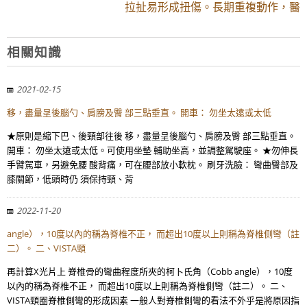
拉扯易形成扭傷。長期重複動作，醫
相關知識
2021-02-15
移，盡量呈後腦勺、肩膀及臀 部三點垂直。 開車： 勿坐太遠或太低
★原則是縮下巴、後頸部往後 移，盡量呈後腦勺、肩膀及臀 部三點垂直。
開車： 勿坐太遠或太低。可使用坐墊 輔助坐高，並調整駕駛座。 ★勿伸長
手臂駕車，另避免腰 酸背痛，可在腰部放小軟枕。 刷牙洗臉： 彎曲臀部及
膝關節，低頭時仍 須保持頸、背
2022-11-20
angle），10度以內的稱為脊椎不正， 而超出10度以上則稱為脊椎側彎（註
二）。 二、VISTA頸
再計算X光片上 脊椎骨的彎曲程度所夾的柯卜氏角（Cobb angle），10度
以內的稱為脊椎不正， 而超出10度以上則稱為脊椎側彎（註二）。 二、
VISTA頸圈脊椎側彎的形成因素 一般人對脊椎側彎的看法不外乎是將原因指