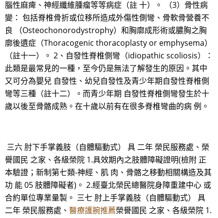
腦性麻痺、神經纖維腫瘤等等病症（註 十）。 （3）骨性病
變： 包括脊椎骨折或位移所造成外傷性側彎、骨軟骨營養不
良 （Osteochonorodystrophy）和胸廓成形術或膿胸之胸
廓後遺症（Thoracogenic thoracoplasty or emphysema）
（註十一）。 2、自發性脊椎側彎（idiopathic scoliosis）：
此類是最常見的一種，至今仍是無法了解發生的原因。其中
又可分為嬰兒 自發性、幼兒自發性及青少年期自發性脊椎側
彎等三種（註十二）。而青少年期 自發性脊椎側彎發生於十
歲以後至骨骼成熟。在十歲以前有在很多脊椎彎曲的病 例。
三六 肘下手掌義肢（自體驅動式） 具 二年 榮民服務處、榮
譽國民 之家、各級榮院 1.具效期內之肢體障礙證明(檢附 正
本驗證；新制第七類-神經、肌 肉、骨骼之移動相關構造及其
功 能 05 肢體障礙者)。 2.經臺北榮民總醫院身障重建中心 或
合約單位專業量製。 三七 肘上手掌義肢（自體驅動式） 具
二年 榮民服務處、
醫療護腕推薦
榮譽國民 之家、各級榮院 1.