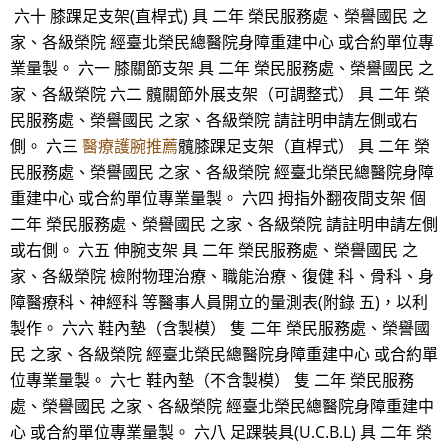
六十 膝踝足支架(直桿式) 具 二年 榮民服務處、榮譽國民 之
家、各級榮院 經臺北榮民總醫院身障重建中心 或合約單位專
業量製。 六一 膝關節支架 具 二年 榮民服務處、榮譽國民 之
家、各級榮院 六二 髖關節外展支架（可調整式） 具 二年 榮
民服務處、榮譽國民 之家、各級榮院 請註明申請左側或右
側。 六三
醫療護腕推薦
髖膝踝足支架（直桿式） 具 二年 榮
民服務處、榮譽國民 之家、各級榮院 經臺北榮民總醫院身障
重建中心 或合約單位專業量製。 六四 拇指外翻夜間支架 個
二年 榮民服務處、榮譽國民 之家、各級榮院 請註明申請左側
或右側。 六五 伸腕支架 具 二年 榮民服務處、榮譽國民 之
家、各級榮院 檢附物理治療、職能治療、復健 科、骨科、身
障醫療科、神經科 等醫事人員開立的量測表(附錄 五)，以利
製作。 六六 鞋內墊（含製模） 隻 二年 榮民服務處、榮譽國
民 之家、各級榮院 經臺北榮民總醫院身障重建中心 或合約單
位專業量製。 六七 鞋內墊（不含製模） 隻 二年 榮民服務
處、榮譽國民 之家、各級榮院 經臺北榮民總醫院身障重建中
心 或合約單位專業量製。 六八 足踝裝具(U.C.B.L) 具 二年 榮