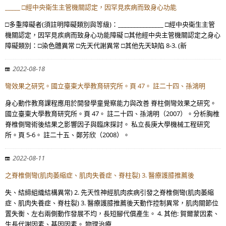
_____ □經中央衛生主管機關認定，因罕見疾病而致身心功能
□多重障礙者(須註明障礙類別與等級)：_______________ □經中央衛生主管
機關認定，因罕見疾病而致身心功能障礙 □其他經中央主管機關認定之身心
障礙類別：□染色體異常 □先天代謝異常 □其他先天缺陷 8-3. (新
2022-08-18
彎效果之研究。國立臺東大學教育研究所。頁 47。 註二十四、孫鴻明
身心動作教育課程應用於開發學童覺察能力與改善 脊柱側彎效果之研究。
國立臺東大學教育研究所。頁 47。 註二十四、孫鴻明（2007）。分析胸椎
脊椎側彎術後結果之影響因子與臨床探討。 私立長庚大學機械工程研究
所。頁 5-6。 註二十五、鄭芳欣（2008）。
2022-08-11
之脊椎側彎(肌肉萎縮症、肌肉失養症、脊柱裂) 3. 醫療護膝推薦後
失、結締組織結構異常) 2. 先天性神經肌肉疾病引發之脊椎側彎(肌肉萎縮
症、肌肉失養症、脊柱裂) 3. 醫療護膝推薦後天動作控制異常，肌肉關節位
置失衡、左右兩側動作發展不均，長短腳代償產生。 4. 其他: 賀爾蒙因素、
生長代謝因素、基因因素。 物理治療