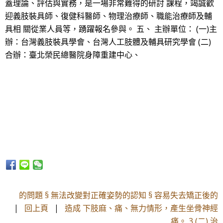
蓋理論、評估與實務，是一場非常難得的研討 課程，竭誠歡
迎義肢裝具師、復健科醫師、物理治療師、職能治療師及輔
具相 關從業人員等，踴躍報名參與。 五、 主辦單位： (一)主
辦：台灣義肢裝具學會、台灣人工肢體及輔具研究學會 (二)
合辦：臺北榮民總醫院身障重建中心、
的問題 § 無法改變對正確姿勢的認知 § 容易失去矯正後的
|
回上頁
|
造成 下肢麻、痛、無力情形，產生坐骨神經
痛。 3 (二) 治