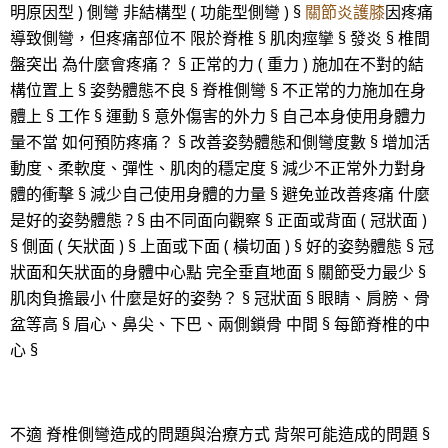
明原因型 ) 側彎 非結構型 ( 功能型側彎 ) §
關節炎護膝
因疼痛
導致側彎，但疼痛部位不 限於脊椎 § 肌肉痙攣 § 發炎 § 椎間
盤突出 為什麼會疼痛？ § 正常的力 ( 重力 ) 施加在不對的結
構位置上 § 姿勢體態不良 § 脊椎側彎 § 不正常的力施加在身
體上 § 工作 § 運動 § 意外傷害的外力 § 自己本身使用身體力
量不當 如何預防疼痛？ § 改善姿勢體態和側彎度數 § 增加活
動度、柔軟度、彈性、肌肉的穩定度 § 減少不正常外力對身
體的衝擊 § 減少自己使用身體的力量 § 避免並改善疼痛 什麼
是好的姿勢體態 ? § 由不同面向觀察 § 正面或背面 ( 冠狀面 )
§ 側面 ( 矢狀面 ) § 上面或下面 ( 橫切面 ) § 好的姿勢體態 § 冠
狀面和矢狀面的身體中心點 完全垂直地面 § 關節受力最少 §
肌肉負擔最小 什麼是好的姿勢？ § 冠狀面 § 眼睛、肩膀、骨
盆等高 § 眉心、鼻尖、下巴、兩側鎖骨 中間 § 每節脊椎的中
心 §
不適 脊椎側彎造成的問題與治療方式 背架可能造成的問題 §