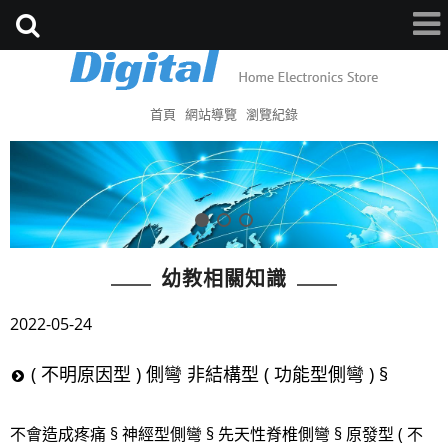
首頁
網站導覽
瀏覽紀錄
幼教相關知識
2022-05-24
( 不明原因型 ) 側彎 非結構型 ( 功能型側彎 ) §
不會造成疼痛 § 神經型側彎 § 先天性脊椎側彎 § 原發型 ( 不