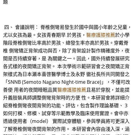
題
四、 會議說明： 脊椎側彎易發生於國中與國小年齡之兒童，
尤以女孩為最。女孩青春期早 於男孩，
醫療護膝推薦
於小學
階段脊椎側彎比率高於男孩、總發生率亦高於男孩。穿戴脊
椎 側彎矯正背架成功與否，除了背架設計製作精確度外，夜
間是否持續穿著，是 為關鍵之一。因此，國外持續發展研究
各式樣的夜間矯正背架。 本次學術示範研習會之夜間矯正背
架樣式為日本瀨本喜啓醫學博士及永野 徹社長所共同開發之
「SNNB (Semoto Nagano Night-time Brace)」，不僅可改
善使 用者的夜間睡眠品質
醫療護膝推薦
且易於穿脫，並能提
升義肢裝具師調整側彎背架時的方便 性。本研習會將詳細介
紹脊椎側彎夜間背架的功能、評估，包含製作理論基礎、 3
如何打模、修模、試穿等示範教學及臨床使用實證。會中亦
透過使用者（model） 實際試穿體驗，參與學員將可更深入
了解脊椎側彎夜間背架的作用。 本研習會內容由淺入深，涵