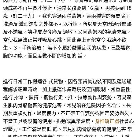
肉無力等副作用（註二 十八）。 穿背架的療程通常是等到骨
頭成熟不再生長才停止，通常女孩要到 16 歲， 男孩要到 18
歲（註二十九）。我也穿過兩種背架，這兩種穿的時間除了
洗澡及 激烈運動之外都不可以拆掉，所以夏天常因過分悶熱
及不透氣，讓我皮膚發癢及 過敏，又因背架內的氣囊充氣，
常使我無法正常呼吸及心跳，因此穿上背架常令 我痛不欲
生。 3、手術治療： 若不幸屬於嚴重症狀的病患，已影響內
臟的功能，而且度數不斷的增加的 話，
進行日常工作搬運各 式貨物，因各類貨物包裝不同及運送過
程講求速率時效，加上搬運作業環境及空間限制，常重覆性
進行 抬舉、握持、攜物行走、推、拉等動作與姿勢，容易產
生肌肉骨骼傷害的健康危害，常見潛在危險因子 包含： • 長
期及重複動作 • 過度使力 • 不正確工作姿勢或固定姿勢過久 •
不當工具或設備的使用 • 振動或異常溫度 •
脊椎矯正器
社會心
理壓力 • 工作滿足度低 貳、常見肌肉骨骼傷病的健康危害 常