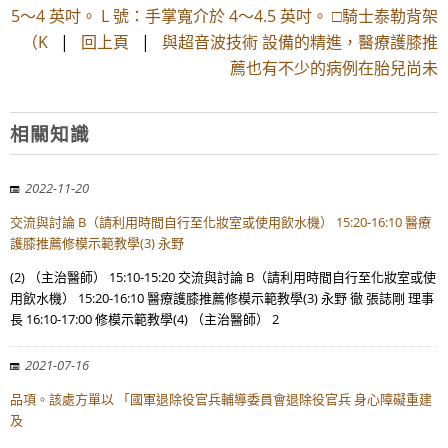
5～4 英吋。 L 號：手掌寬介於 4～4.5 英吋。 □騎士泰勒背架
（K
|
回上頁
|
與超音波技術 設備的精進，醫療護膝推
薦也有不少的病例在胎兒尚未
相關知識
2022-11-20
交流與討論 B（請利用時間自行至化妝室或使用飲水機） 15:20-16:10 醫療
護膝推薦修模示範教學(3) 永野
(2) （主治醫師） 15:10-15:20 交流與討論 B（請利用時間自行至化妝室或使
用飲水機） 15:20-16:10 醫療護膝推薦修模示範教學(3) 永野 徹 張誌剛 理事
長 16:10-17:00 修模示範教學(4) （主治醫師） 2
2021-07-16
品項。該處方單以 「國軍退除役官兵輔導委員會退除役官兵 身心障礙重建
及