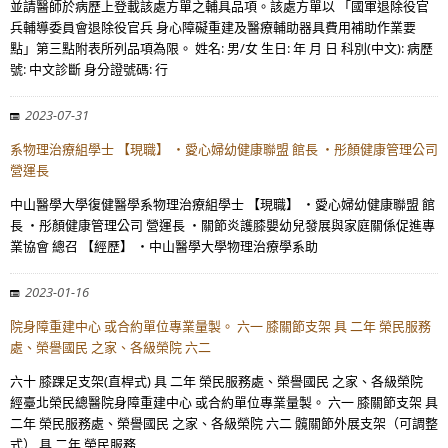
並請醫師於病歷上登載該處方單之輔具品項。該處方單以 「國軍退除役官
兵輔導委員會退除役官兵 身心障礙重建及醫療輔助器具費用補助作業要
點」第三點附表所列品項為限。 姓名: 男/女 生日: 年 月 日 科別(中文): 病歷
號: 中文診斷 身分證號碼: 行
2023-07-31
系物理治療組學士 【現職】 ・愛心婦幼健康聯盟 館長 ・彤顏健康管理公司
營運長
中山醫學大學復健醫學系物理治療組學士 【現職】 ・愛心婦幼健康聯盟 館
長 ・彤顏健康管理公司 營運長 ・關節炎護膝嬰幼兒發展與家庭關係促進專
業協會 總召 【經歷】 ・中山醫學大學物理治療學系助
2023-01-16
院身障重建中心 或合約單位專業量製。 六一 膝關節支架 具 二年 榮民服務
處、榮譽國民 之家、各級榮院 六二
六十 膝踝足支架(直桿式) 具 二年 榮民服務處、榮譽國民 之家、各級榮院
經臺北榮民總醫院身障重建中心 或合約單位專業量製。 六一 膝關節支架 具
二年 榮民服務處、榮譽國民 之家、各級榮院 六二 髖關節外展支架（可調整
式） 具 二年 榮民服務