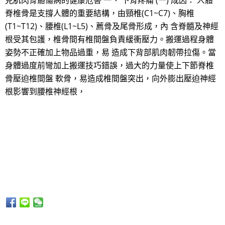
見肌肉骨骼傷病的健康危害 一、 下背疼痛 (一) 成因： 人體
脊椎骨是支撐人體的重要結構，由頸椎(C1~C7)、胸椎
(T1~T12)、腰椎(L1~L5)、薦骨及尾骨形成，內 含脊髓及神經
根受其包護，椎骨間有椎間盤負責緩衝壓力。搬運過程身體
姿勢不正確加上物品過重，易 造成下背部肌肉韌帶拉傷。當
身體過度前彎加上搬運技巧錯誤，過大的力量使上下節脊椎
骨壓迫椎間盤 軟骨，易造成椎間盤突出，向外膨出壓迫神經
根影響到腰椎神經根，