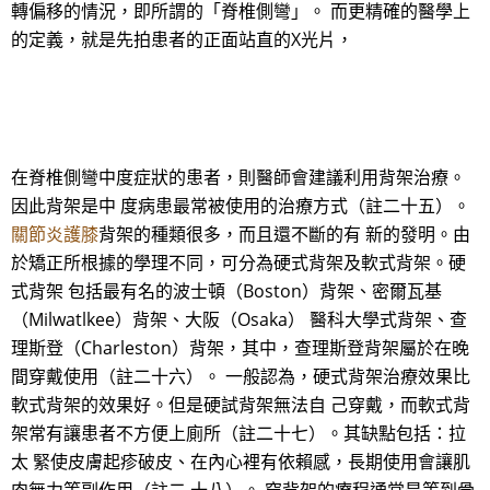
轉偏移的情況，即所謂的「脊椎側彎」。 而更精確的醫學上
的定義，就是先拍患者的正面站直的X光片，
在脊椎側彎中度症狀的患者，則醫師會建議利用背架治療。
因此背架是中 度病患最常被使用的治療方式（註二十五）。
關節炎護膝
背架的種類很多，而且還不斷的有 新的發明。由
於矯正所根據的學理不同，可分為硬式背架及軟式背架。硬
式背架 包括最有名的波士頓（Boston）背架、密爾瓦基
（Milwatlkee）背架、大阪（Osaka） 醫科大學式背架、查
理斯登（Charleston）背架，其中，查理斯登背架屬於在晚
間穿戴使用（註二十六）。 一般認為，硬式背架治療效果比
軟式背架的效果好。但是硬試背架無法自 己穿戴，而軟式背
架常有讓患者不方便上廁所（註二十七）。其缺點包括：拉
太 緊使皮膚起疹破皮、在內心裡有依賴感，長期使用會讓肌