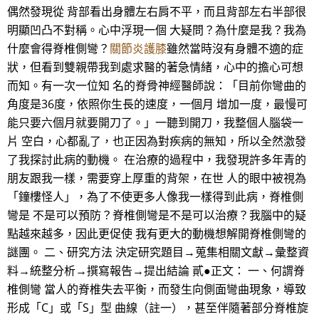
偶然發現從 背部看出身體左右肩不平，而且背部左右半部很
明顯凹凸不對稱。心中浮現一個 大疑問？為什麼是我？我為
什麼會得脊椎側彎？
關節炎護膝
雖然當時沒有身體不適的症
狀，但看到雙親帶我到處求醫的著急情緒，心中的擔心可想
而知。有一次一位知 名的脊骨神經醫師說：「目前你彎曲的
角度是36度，依照你生長的速度，一個月 增加一度，最慢可
能只要六個月就要開刀了。」一聽到開刀，我整個人腦袋一
片 空白，心都亂了，也正因為對疾病的無知，所以全然激發
了我探討此病的動機。 在治療的過程中，我發現許多年青的
朋友跟我一樣，需要穿上厚重的背架，在世 人的眼中被視為
「鐘樓怪人」，為了不使更多人像我一樣得到此病，脊椎側
彎是 不是可以預防？脊椎側彎是不是可以治療？我腦中的疑
點越來越多，因此更促使 我有更大的動機想解開脊椎側彎的
謎團。 二、研究方法 決定研究題目→蒐集相關文獻→彙整資
料→統整分析→撰寫報告→提出結論 貳●正文： 一、何謂脊
椎側彎 當人的脊椎失去平衡，而發生向側面彎曲現象，導致
形成「C」或「S」型 曲線（註一），甚至伴隨著部分脊椎旋