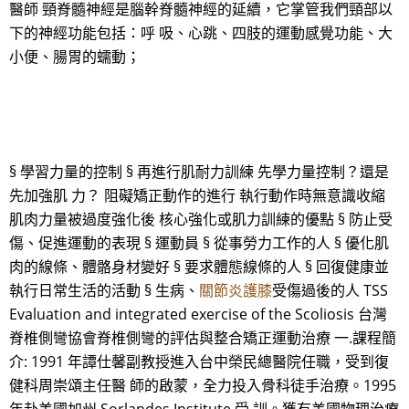
醫師 頸脊髓神經是腦幹脊髓神經的延續，它掌管我們頸部以
下的神經功能包括：呼 吸、心跳、四肢的運動感覺功能、大
小便、腸胃的蠕動；
§ 學習力量的控制 § 再進行肌耐力訓練 先學力量控制？還是
先加強肌 力？ 阻礙矯正動作的進行 執行動作時無意識收縮
肌肉力量被過度強化後 核心強化或肌力訓練的優點 § 防止受
傷、促進運動的表現 § 運動員 § 從事勞力工作的人 § 優化肌
肉的線條、體骼身材變好 § 要求體態線條的人 § 回復健康並
執行日常生活的活動 § 生病、
關節炎護膝
受傷過後的人 TSS
Evaluation and integrated exercise of the Scoliosis 台灣
脊椎側彎協會脊椎側彎的評估與整合矯正運動治療 一.課程簡
介: 1991 年譚仕馨副教授進入台中榮民總醫院任職，受到復
健科周崇頌主任醫 師的啟蒙，全力投入骨科徒手治療。1995