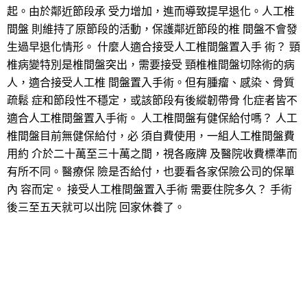
起。由於鄰近節段承 受力增加，進而導致提早退化。人工椎
間盤 則維持了原節段的活動，保護鄰近節段的椎 間盤不會發
生過早退化情形。 什麼人適合接受人工椎間盤置入手 術？ 頸
椎病變特別是椎間盤突出，需要接受 頸椎椎間盤切除術的病
人，適合接受人工椎 間盤置入手術。但有腫瘤、感染、骨質
疏鬆 症和節段性不穩定，或該節段有後縱韌帶骨 化症者皆不
適合人工椎間盤置入手術。 人工椎間盤有健保給付嗎？ 人工
椎間盤目前無健保給付，必 須自費使用，一組人工椎間盤費
用約 介於二十萬至三十萬之間，視各廠牌 及醫院收費標準而
有所不同。醫療保 險是否給付，也要看各家保險公司的保單
內 容而定。 接受人工椎間盤置入手術 需要住院多久？ 手術
後三至五天就可以出院 回家休養了。