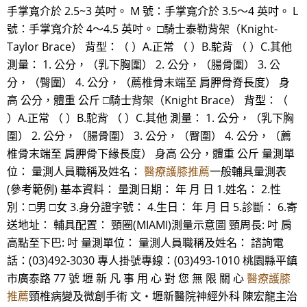
手掌寬介於 2.5~3 英吋。 M 號：手掌寬介於 3.5～4 英吋。 L
號：手掌寬介於 4～4.5 英吋。 □騎士泰勒背架（Knight-
Taylor Brace） 背型：（ ）A.正常 （ ）B.駝背 （ ）C.其他
測量： 1. 公分，（乳下胸圍） 2. 公分，（腸骨圍） 3. 公
分，（臀圍） 4. 公分，（薦椎骨末端至 肩胛骨脊長度） 身
高 公分，體重 公斤 □騎士背架（Knight Brace） 背型：（
）A.正常 （ ）B.駝背 （ ）C.其他 測量： 1. 公分，（乳下胸
圍） 2. 公分，（腸骨圍） 3. 公分，（臀圍） 4. 公分，（薦
椎骨末端至 肩胛骨下緣長度） 身高 公分，體重 公斤 量測單
位： 量測人員職稱及姓名：
醫療護膝推薦
一般輔具量測表
(參考範例) 基本資料： 量測日期： 年 月 日 1.姓名： 2.性
別：□男 □女 3.身分證字號： 4.生日： 年 月 日 5.診斷： 6.寄
送地址： 輔具配置： 頸圈(MIAMI)測量示意圖 頸周長: 吋 肩
高點至下巴: 吋 量測單位： 量測人員職稱及姓名： 諮詢電
話：(03)492-3030 專人掛號專線：(03)493-1010 桃園縣平鎮
市廣泰路 77 號 壢 新 凡 事 用 心 對 您 無 限 關 心
醫療護膝
推薦
頸椎病變及微創手術 文‧壢新醫院神經外科 陳宏龍主治