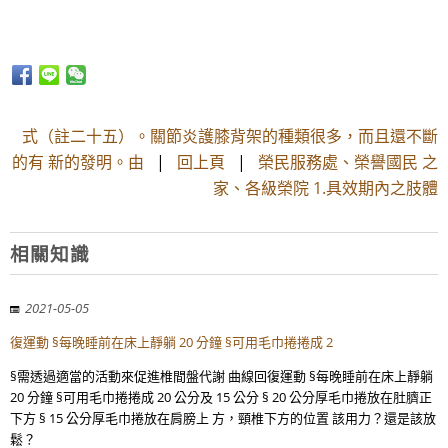
式（註二十五）。關節炎護膝背架的種類很多，而且還不斷
的有 新的發明。由
|
回上頁
|
榮民服務處、榮譽國民 之
家、各級榮院 1.具效期內之肢體
相關知識
2021-05-05
復運動 §每晚睡前在床上靜躺 20 分鐘 §可用毛巾捲捲成 2
§需透過適當的活動來促進椎間盤代謝 曲線回復運動 §每晚睡前在床上靜躺
20 分鐘 §可用毛巾捲捲成 20 公分及 15 公分 § 20 公分厚毛巾捲放在肚臍正
下方 § 15 公分厚毛巾捲放在肩膀上 方，頸椎下方的位置 該用力？還是該放
鬆？