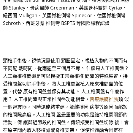
年赴美國加州 Sorlandes Institute 受 訓。獲有美國物理治療
師 Stanley、骨病醫師 Greenman、英國骨科醫師 Cyriax、
紐西蘭 Mulligan、英國脊椎側彎 SpineCor、德國脊椎側彎
Schroth、西班牙脊 椎側彎 BSPTS 等國際課程認證
頸椎手術後，視情況需使用 頸圈固定，視植入物的不同而有
不同配 戴時間，從兩週至三個月不等。 什麼是人工椎間盤？
人工頸椎椎間盤是可以模擬正常頸椎椎 間盤的特殊裝置，接
受椎間盤切除手術後， 將人工椎間盤植入原來椎間盤的位
置，代替 原有椎間盤並保有其功能。 人工椎間盤有什麼作
用？ 人工椎間盤與正常椎間盤功能相當，
醫療護腕推薦
類 似
一個避震器，同時還能夠重建，並維持因 病變等原因而縮短
的椎間隙高度。人工椎間 盤最重要的功能是維持椎間關節的
活動，保 護鄰近節段的椎間盤。傳統接受椎間盤切除 後，會
在原空間內放入移植骨或脊椎支架， 促使椎體融合固定在一