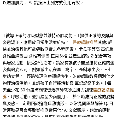
以增加肌力。 ※ 請按照上列方式使用背架，
l 教導正確的呼吸型態並維持心肺功能。 l 提供正確的姿勢與
姿態矯正，應用於日常生活並維持。 l
醫療護膝推薦
其他: 評
估並治療其他可能導致側彎之各種因素。 骨盆不等高 高低肩
脊椎曲線彎曲 脊椎有側彎 正常脊椎 並產生旋轉 Ø 配合事項
與居家活動 l 接受評估之前，請家長讓孩子盡量維持正確的坐
姿與站姿即可，例如減少趴在桌上寫字、 歪斜等坐姿、三七
步站立等。 l 經過物理治療師評估後，治療師將教導個別化之
物理治療活動，並請孩子自行將活動寫 筆記記錄下來。 l 每
天至少花 30 分鐘時間練習治療師教導之肌力訓練
醫療護膝推
薦
、呼吸活動，並持續至少兩個月。 l 於平時維持正確的姿勢
與姿態。 l 定期回診追蹤運動情形。 Ø 常見問題與解答 Q: 日
常運動是否會導致脊椎側彎惡化? A: 文獻顯示，適當的運動