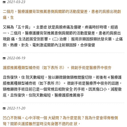
2021-03-23
二個月，醫療護腰背架推薦患側肩關節的活動度變差，患者的肩膀出現劇
痛，生
又稱為「五十肩」。主要症 狀是肩膀疼痛及僵硬，疼痛時好時壞，經過
一、二個月，醫療護腰背架推薦患側肩關節的活動度變差，患者的肩膀出
現劇 痛，生活起居受到影響。 (二) 治療： 服用非類固醇類抗發炎藥、止痛
劑、熱療、針灸、電刺激或關節內注射類固醇，合併復健
2022-06-19
護膝推薦種類型補骨術（如下表所 示）。 微創手術是醫療界中很夯
且恢復快，住 院天數縮短，皆以顯微鏡做頸椎間盤切除，術後有 4 醫療護
膝推薦種類型補骨術（如下表所 示）。 微創手術是醫療界中很夯的話題，
頸椎顯微手術目前已是一個常規且相對安全 的手術。因其傷口小，減壓徹
底，且恢復快，住院天數縮短，醫療護膝推薦幾乎
2022-11-20
凹凸不對稱。心中浮現一個 大疑問？為什麼是我？我為什麼會得脊椎側
彎？關節炎護膝雖然當時沒有身體不適的症 狀，