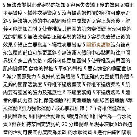
§ 無法改變對正確姿勢的認知 § 容易失去矯正後的效果 § 矯正
主要彎度、犧牲次要彎度 § 沒有被背架包覆的部位可能更歪
斜 § 無法讓人體的中心點同時往中間靠近 § 穿上背架後，軀
幹可能更加歪斜 § 使脊椎及其周圍的肌肉變僵硬 背架可能造
成的問題 § 無法改變對正確姿勢的認知 § 容易失去矯正後的
效果 § 矯正主要彎度、犧牲次要彎度 §
關節炎護膝
沒有被背
架包覆的部位可能更歪斜 § 無法讓人體的中心點同時往中間
靠近 § 穿上背架後，軀幹可能更加歪斜 § 使脊椎及其周圍的
肌肉變僵硬 健康的脊椎 § 平衡的脊椎 § 要有適當的側面曲線
§ 減少關節受力 § 良好的姿勢體態 § 用正確的力量使用身體 §
足夠的關節活動度 § 脊椎不過度僵硬 § 脊椎不過度柔軟 § 肌
肉要有適當的張力及延展性 § 不過度緊繃 § 不過度癱軟 § 適
當的肌肉力量 脊椎保健運動 §椎間盤運動 §曲線回復運動 §牽
拉運動 §肌力強化運動 / 核心肌群訓練 ( ？ ) 脊椎保健運動 -
椎間盤運動 §椎間盤活動運動 §暖身運動 §椎間盤為一含水物
質 §但在維持某固定姿勢約 20 分鐘後即 呈現果凍狀 §透過適
當的活動可使其再度變為柔軟 的水狀物質 § 進行曲線回復前