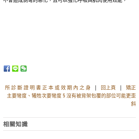
不會造成側彎的惡化，且可以強化呼吸與肌肉使用效能，
所 診 斷 證 明 書 正 本 或 效 期 內 之 身
|
回上頁
|
矯正
主要彎度、犧牲次要彎度 § 沒有被背架包覆的部位可能更歪
斜
相關知識