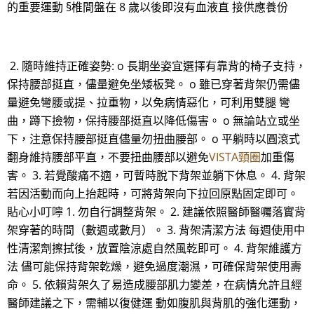
的重要運動 §椎間盤在 8 歲以後即沒有血液直 接供應養份
2. 隨時維持正確姿勢: o 長期坐姿宜選擇有靠背的椅子支持，
保持腰部挺直，儘量避免坐矮板凳。 o 雖已穿著背架仍需儘
量避免彎腰或提、拉重物，以免病情惡化，可利用雙腿 彎
曲，蹲下撿物，保持腰部挺直以降低傷害。 o 無論站立或坐
下，注意保持腰部挺直儘量勿扭曲腰部。 o 平躺時以圓滾式
翻身維持腰部平直，不要扭曲腰部以避免
VISTA頸圈
加重傷
害。 3. 若覺酸痛不適，可暫時脫下背架並躺下休息。 4. 背架
若因活動而向上抬起時，可將背架向下拉回原點固定即可。
貼心小叮嚀 1. 勿自行調整背架。 2. 建議依照醫師醫囑落實背
架穿著的時間（數週或數月）。 3. 背架清潔方法 每週使用中
性清潔劑擦拭後，放置陰涼處自然風乾即可。 4. 背架維護方
法 儘可能保持背架乾燥，避免過度潮濕，可確保背架使用壽
命。 5. 依賴背架久了易造成腰部肌力變差，在病情允許且經
醫師建議之下，需輔以復健運 動如腹肌與背肌的強化運動，