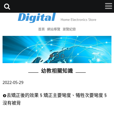
首頁
網站導覽
瀏覽紀錄
幼教相關知識
2022-05-29
去矯正後的效果 § 矯正主要彎度、犧牲次要彎度 §
沒有被背