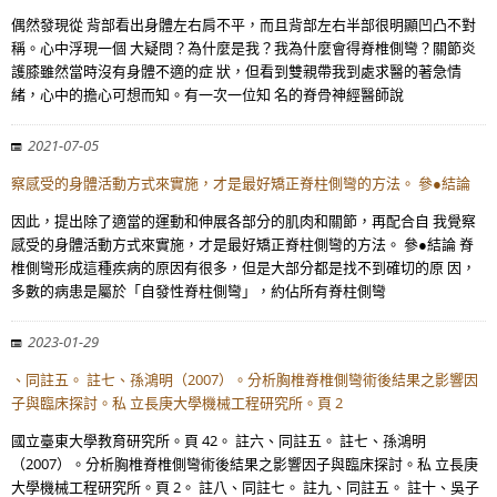
偶然發現從 背部看出身體左右肩不平，而且背部左右半部很明顯凹凸不對
稱。心中浮現一個 大疑問？為什麼是我？我為什麼會得脊椎側彎？關節炎
護膝雖然當時沒有身體不適的症 狀，但看到雙親帶我到處求醫的著急情
緒，心中的擔心可想而知。有一次一位知 名的脊骨神經醫師說
2021-07-05
察感受的身體活動方式來實施，才是最好矯正脊柱側彎的方法。 參●結論
因此，提出除了適當的運動和伸展各部分的肌肉和關節，再配合自 我覺察
感受的身體活動方式來實施，才是最好矯正脊柱側彎的方法。 參●結論 脊
椎側彎形成這種疾病的原因有很多，但是大部分都是找不到確切的原 因，
多數的病患是屬於「自發性脊柱側彎」，約佔所有脊柱側彎
2023-01-29
、同註五。 註七、孫鴻明（2007）。分析胸椎脊椎側彎術後結果之影響因
子與臨床探討。私 立長庚大學機械工程研究所。頁 2
國立臺東大學教育研究所。頁 42。 註六、同註五。 註七、孫鴻明
（2007）。分析胸椎脊椎側彎術後結果之影響因子與臨床探討。私 立長庚
大學機械工程研究所。頁 2。 註八、同註七。 註九、同註五。 註十、吳子