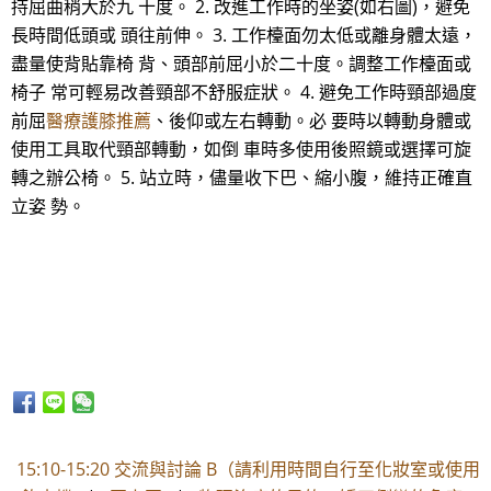
持屈曲稍大於九 十度。 2. 改進工作時的坐姿(如右圖)，避免
長時間低頭或 頭往前伸。 3. 工作檯面勿太低或離身體太遠，
盡量使背貼靠椅 背、頭部前屈小於二十度。調整工作檯面或
椅子 常可輕易改善頸部不舒服症狀。 4. 避免工作時頸部過度
前屈
醫療護膝推薦
、後仰或左右轉動。必 要時以轉動身體或
使用工具取代頸部轉動，如倒 車時多使用後照鏡或選擇可旋
轉之辦公椅。 5. 站立時，儘量收下巴、縮小腹，維持正確直
立姿 勢。
15:10-15:20 交流與討論 B（請利用時間自行至化妝室或使用