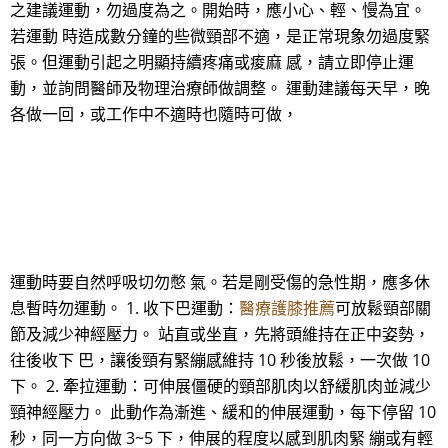
之建議運動，勿過度為之。開始時，應小心、輕、慢為宜。
若運動 時造成數分鐘的些微頸部不適，是正常現象勿過度緊
張。但運動引起之明顯持續疼痛或痠麻 感，請立即停止運
動，並詢問醫師及物理治療師做調整。 運動建議每天早，晚
各做一回，或工作中不適時也隨時可做，
運動時要自然呼吸切勿憋 氣。若是剛受傷的急性期，應多休
息暫時勿運動。 1. 收下巴運動：
醫療護膝推薦
可放鬆頸部關
節及減少神經壓力。 站直或坐直，先將頭維持在正中姿勢，
往後收下 巴，讓後頸有緊繃感維持 10 秒後放鬆，一次做 10
下。 2. 牽拉運動：可伸展僵硬的頸部肌肉以舒緩肌肉並減少
頸神經壓力。 此動作為漸進、緩和的伸展運動，每下停留 10
秒，同一方向做 3~5 下，伸展的程度以感到肌肉緊 繃或有輕