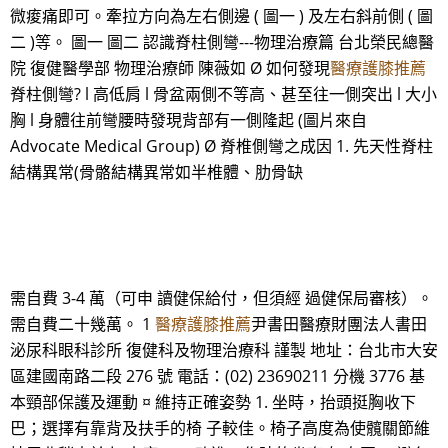
微痠痛即可。牽拉方向為左右側邊 ( 圖一 ) 及左右斜前側 ( 圖
二 )等。 圖一 圖二 認識脊柱側彎---物理治療篇 台北榮民總醫
院 復健醫學部 物理治療師 陳薇如 Ø 如何發現
醫療護膝推薦
脊柱側彎? l 高低肩 l 骨盆兩側不等高、甚至往一側突出 l 大小
胸 l 身體往前彎腰時發現背部有一側隆起 (圖片來自
Advocate Medical Group) Ø 脊椎側彎之成因 1. 先天性脊柱
結構異常(骨骼結構異常如半椎體、肋骨缺
需自費 3-4 萬（可申 讀健保給付，但須經 過健保局審核）。
需自費二十幾萬。 1
醫療護膝推薦
尹書田醫療財團法人書田
泌尿科眼科診所 復健科及物理治療科 謹製 地址：台北市大安
區建國南路二段 276 號 電話：(02) 23690211 分機 3776 基
本頸部保護及運動 ¤ 維持正確姿勢 1. 坐時，抬頭挺胸收下
巴；選擇有靠背及扶手的椅 子較佳。椅子高度為使髖關節維