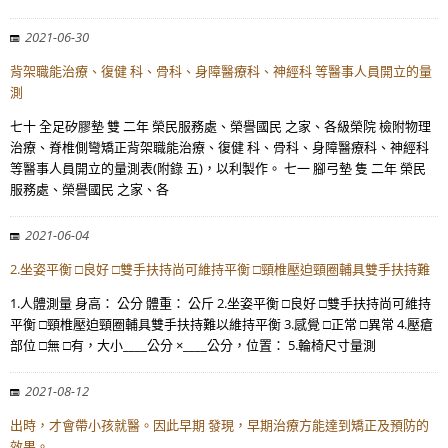
2021-06-30
背架職能治療、復健 科、骨科、身障醫療科、神經科 等醫事人員開立的量
測
七十 全足矽膠墊 雙 二年 榮民服務處、榮譽國民 之家、各級榮院 檢附物理
治療、脊椎側彎矯正背架職能治療、復健 科、骨科、身障醫療科、神經科
等醫事人員開立的量測表(附錄 五)，以利製作。 七一 腳弓墊 隻 二年 榮民
服務處、榮譽國民 之家、各
2021-06-04
2.坐姿平衡 □良好 □雙手扶持尚可維持平衡 □頸椎壓迫頸圈輔具雙手扶持難
1.人體測量 身高： 公分 體重： 公斤 2.坐姿平衡 □良好 □雙手扶持尚可維持
平衡 □頸椎壓迫頸圈輔具雙手扶持難以維持平衡 3.感覺 □正常 □異常 4.壓瘡
部位 □無 □有，大小____公分 ×____公分，位置： 5.輪椅尺寸量測
2021-08-12
出時，才會帶小孩就醫。因此早期 發現，早期治療方能達到矯正及預防的
效果。