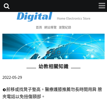
首頁
網站導覽
瀏覽紀錄
幼教相關知識
2022-05-29
前移或找凳子墊高。醫療護膝推薦勿長時間用肩 膀
夾電話以免扭傷頸部。