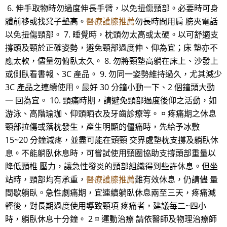
6. 伸手取物時勿過度伸長手臂，以免扭傷頸部。必要時可身
體前移或找凳子墊高。
醫療護膝推薦
勿長時間用肩 膀夾電話
以免扭傷頸部。 7. 睡覺時，枕頭勿太高或太硬。以可舒適支
撐頭及頸於正確姿勢，避免頸部過度伸、仰為宜；床 墊亦不
應太軟，儘量勿俯臥太久。 8. 勿將頸墊高躺在床上、沙發上
或側臥看書報、3C 產品。 9. 勿同一姿勢維持過久，尤其減少
3C 產品之連續使用。最好 30 分鐘小動一下、2 個鐘頭大動
一 回為宜。 10. 頸痛時期，請避免頸部過度後仰之活動，如
游泳、高階瑜珈、仰頭晒衣及牙齒診療等。 ¤ 疼痛期之休息
頸部拉傷或落枕發生，產生明顯的僵痛時，先給予冰敷
15~20 分鐘減疼，並盡可能在頭頸 交界處墊枕支撐及躺臥休
息。不能躺臥休息時，可嘗試使用頸圈協助支撐頭部重量以
降低頸椎 壓力，讓急性發炎的頸部組織得到些許休息。但坐
站時，頸部均有承重，
醫療護膝推薦
難有效休息，仍請儘 量
間歇躺臥。急性劇痛期，宜連續躺臥休息兩至三天，疼痛減
輕後，對長期過度使用導致頸項 疼痛者，建議每二~四小
時，躺臥休息十分鐘。 2 ¤ 運動治療 請依醫師及物理治療師