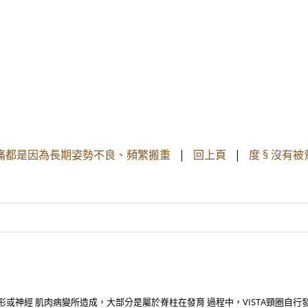
痛都是因為長期姿勢不良、頻繁搬重
|
回上頁
|
度 § 沒有
椎畸形或神經 肌肉病變所造成，大部分是屬於脊柱在發育 過程中，VISTA頸圈