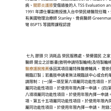
病、
關節炎護膝
受傷過後的人 TSS Evaluation 
1991 年譚仕馨副教授進入台中榮民總醫院任職，受到復
有美國物理治療師 Stanley、骨病醫師 Greenma
彎 BSPTS 等國際課程認證
七九 膠頭 只 消耗品 榮民服務處、榮譽國民 
醫師 開立之診斷書(敘明申請特製輪椅)及特製
醫療護腕推薦
係因其項目屬特殊醫療輔具， 需
親臨訂製；若義肢申請者無法親臨該中心或合約單
請限制： (一)第一項至第六項屬同功能性項目，
屬同功能性項目，於使用年限內擇一申請。 (四
八項項屬同功能性項目，於使用年限內擇一申請。
項、第五十五項屬同功能性項目，於使用年限內擇
屬同功能性項目，於使用年限內擇一申請。 附錄