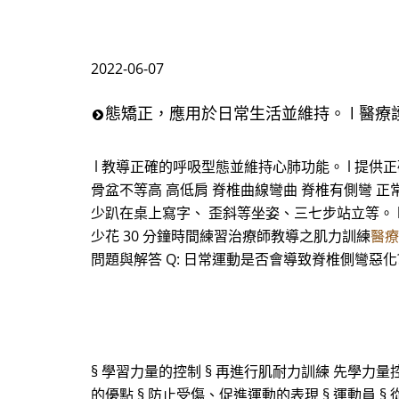
2022-06-07
態矯正，應用於日常生活並維持。 l 醫療
l 教導正確的呼吸型態並維持心肺功能。 l 提供
骨盆不等高 高低肩 脊椎曲線彎曲 脊椎有側彎 
少趴在桌上寫字、 歪斜等坐姿、三七步站立等。 
少花 30 分鐘時間練習治療師教導之肌力訓練
醫療
問題與解答 Q: 日常運動是否會導致脊椎側彎惡
§ 學習力量的控制 § 再進行肌耐力訓練 先學
的優點 § 防止受傷、促進運動的表現 § 運動員 