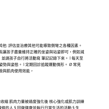
其他: 評估並治療其他可能導致側彎之各種因素。
請家長讓孩子盡量維持正確的坐姿與站姿即可，例如減
並請孩子自行將活動寫 筆記記錄下來。 l 每天至
勢與姿態。 l 定期回診追蹤運動情形。 Ø 常見
呼吸與肌肉使用效能，
識收縮 肌肉力量被過度強化後 核心強化或肌力訓練
線條的人 § 回復健康並執行日常生活的活動 § 生