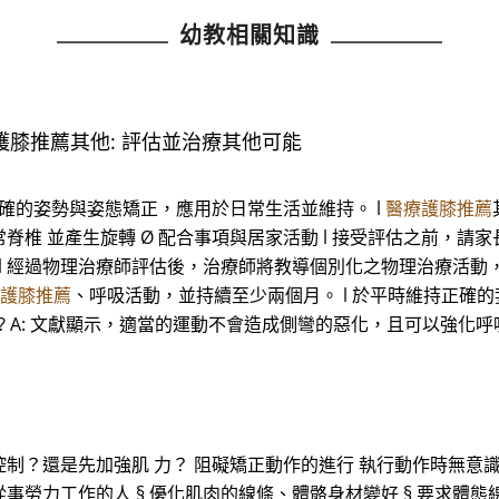
幼教相關知識
護膝推薦其他: 評估並治療其他可能
正確的姿勢與姿態矯正，應用於日常生活並維持。 l
醫療護膝推薦
正常脊椎 並產生旋轉 Ø 配合事項與居家活動 l 接受評估之前，
l 經過物理治療師評估後，治療師將教導個別化之物理治療活動，
護膝推薦
、呼吸活動，並持續至少兩個月。 l 於平時維持正確的姿
化? A: 文獻顯示，適當的運動不會造成側彎的惡化，且可以強化
力量控制？還是先加強肌 力？ 阻礙矯正動作的進行 執行動作時無意
§ 從事勞力工作的人 § 優化肌肉的線條、體骼身材變好 § 要求體態