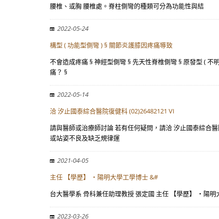
腰椎、或胸 腰椎處。脊柱側彎的種類可分為功能性與結
2022-05-24
構型 ( 功能型側彎 ) § 關節炎護膝因疼痛導致
不會造成疼痛 § 神經型側彎 § 先天性脊椎側彎 § 原發型 ( 不
痛？ §
2022-05-14
洽 汐止國泰綜合醫院復健科 (02)26482121 VI
請與醫師或治療師討論 若有任何疑問，請洽 汐止國泰綜合醫院復健科
或站姿不良及缺乏規律運
2021-04-05
主任 【學歷】 ・陽明大學工學博士 &#
台大醫學系 骨科兼任助理教授 張定國 主任 【學歷】 ・陽
2023-03-26