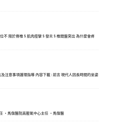
位不 限於脊椎 § 肌肉痙攣 § 發炎 § 椎間盤突出 為什麼會疼
著方法及注意事項護理指導 內容下載 : 前言 現代人因長時間的坐姿
任 ・馬偕醫院高壓氧中心主任 ・馬偕醫