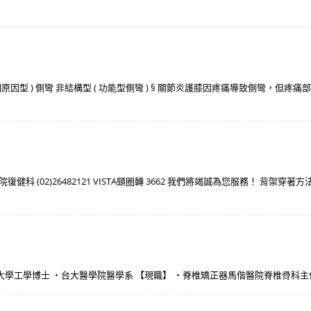
明原因型 ) 側彎 非結構型 ( 功能型側彎 ) § 關節炎護膝因疼痛導致側彎，但疼痛部
 (02)26482121 VISTA頸圈轉 3662 我們將竭誠為您服務！ 背架穿
明大學工學博士 ・台大醫學院醫學系 【現職】 ・脊椎矯正器馬偕醫院脊椎骨科主