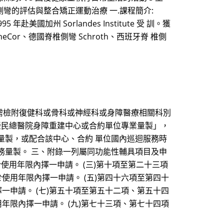
脊椎側彎協會脊椎側彎的評估與整合矯正運動治療 一.課程簡介:
州 Sorlandes Institute 受 訓。獲
ineCor、德國脊椎側彎 Schroth、西班牙脊 椎側
，需檢附復健科或骨科或神經科或身障醫療相關科別
北榮民總醫院身障重建中心或合約單位專業量製」，
量製，或配合該中心、合約 單位國內巡迴服務時
務量製。 三、附錄一列屬同功能性輔具項目及申
使用年限內擇一申請。 (三)第十項至第二十三項
使用年限內擇一申請。 (五)第四十六項至第四十
一申請。 (七)第五十項至第五十二項、第五十四
年限內擇一申請。 (九)第七十三項、第七十四項