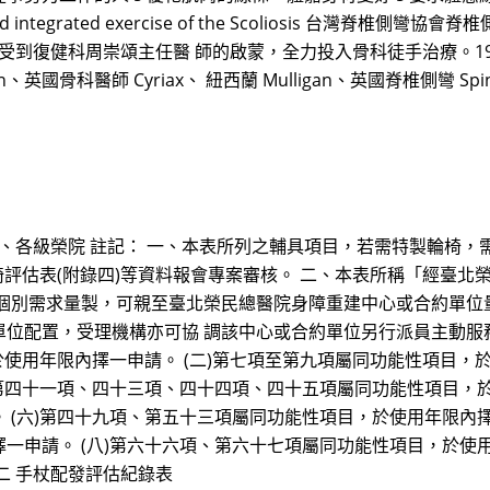
and integrated exercise of the Scoliosis 台灣
健科周崇頌主任醫 師的啟蒙，全力投入骨科徒手治療。1995 年赴美國加
n、英國骨科醫師 Cyriax、 紐西蘭 Mulligan、英國脊椎側彎 Sp
之家、各級榮院 註記： 一、本表所列之輔具項目，若需特製輪椅
輪椅評估表(附錄四)等資料報會專案審核。 二、本表所稱「經臺
依個別需求量製，可親至臺北榮民總醫院身障重建中心或合約單位
位配置，受理機構亦可協 調該中心或合約單位另行派員主動服
於使用年限內擇一申請。 (二)第七項至第九項屬同功能性項目，於
)第四十一項、四十三項、四十四項、四十五項屬同功能性項目，於
 (六)第四十九項、第五十三項屬同功能性項目，於使用年限內擇
一申請。 (八)第六十六項、第六十七項屬同功能性項目，於使用
二 手杖配發評估紀錄表