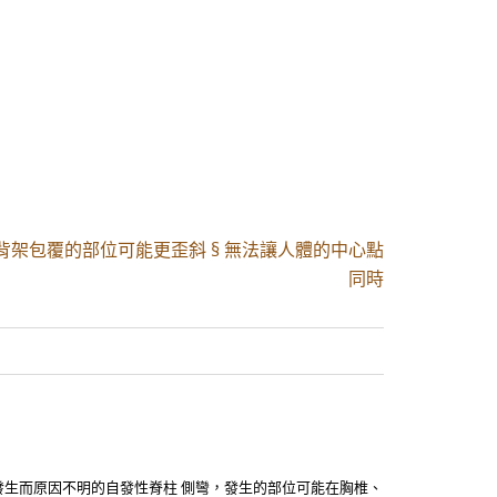
被背架包覆的部位可能更歪斜 § 無法讓人體的中心點
同時
自行發生而原因不明的自發性脊柱 側彎，發生的部位可能在胸椎、