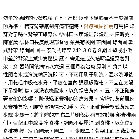
勿坐於過軟的沙發或椅子上，高度 以坐下後膝蓋不高於髖關
節為準。 若穿背架感到疼痛不適時，
醫療頸圈推薦
可用棉 您
穿對了嗎～背架正確穿法 ◎林口長庚護理部護理長 陳昕霓、
陳憲葳 ◎林口長庚護理部督導 蔡美菊校閱 正面圖 背面圖 軟
式背架 背面圖 圖一 泰勒式背架 242 ３０卷８期 4 墊或小毛
巾墊於背架上減少受壓迫 感。 需走遠或久站時建議穿著背
架，穿 著時間依病情以六週-三個月為治療 原則。 背架以中
性肥皂水或冷洗精清洗即 可，不可用刷子刷洗，溫水洗淨後
，用乾毛巾吸乾水分，平放在室內 通風處陰乾，不宜在太陽
下吊掛曝 曬，或洗衣機脫水，以免損害背架。 五、不正確穿
著背架的影響： 降低矯正脊椎的治療效果。 會增加背部肌肉
及脊椎負擔，腰酸 背痛情形加重。 六、正確穿著軟式背架之
步驟 步驟一：將主體的左 右二片鋼條對稱置放於腰 部脊椎兩
側，背架正中線 對準脊椎，鋼條不要壓迫 到脊椎，以免傷到
脊椎神 經（背面圖示，圖二）。 步驟二：背架正面上 緣對準