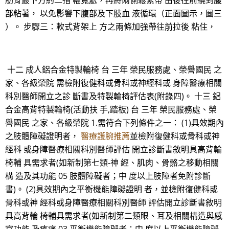
肋骨最下方約二指 幅寬處，再將兩側鬆緊帶 由後往前繞到腹
部粘著， 以免影響下腹部及下肢血 液循環（正面圖示，圖三
）。 步驟三：軟式背架上 方之兩條加強帶往前拉後 粘住，
十二 成人鋁合金特製輪椅 台 三年 榮民服務處、榮譽國民 之
家、各級榮院 需檢附復健科或骨科或神經科或 身障醫療相關
科別醫師開立之診 斷書及特製輪椅評估表(附錄四)。 十三 鋁
合金高背特製輪椅(活動扶 手,踏板) 台 三年 榮民服務處、榮
譽國民 之家、各級榮院 1.需符合下列條件之一： (1)具效期內
之肢體障礙證明者，
醫療護腕推薦
並檢附復健科或骨科或神
經科 或身障醫療相關科別醫師評估 開立診斷書敘明具高背輪
椅輔 具需求者(如新制第七類-神 經、肌肉、骨骼之移動相關
構 造及其功能 05 肢體障礙者；中 度以上肢障者免附診斷
書)。 (2)具效期內之平衡機能障礙證明 者，並檢附復健科或
骨科或神 經科或身障醫療相關科別醫師 評估開立診斷書敘明
具高背輪 椅輔具需求者(如新制第二類眼、耳及相關構造與感