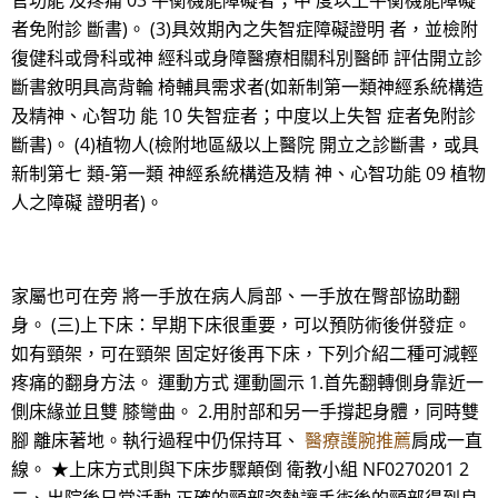
官功能 及疼痛 03 平衡機能障礙者；中 度以上平衡機能障礙
者免附診 斷書)。 (3)具效期內之失智症障礙證明 者，並檢附
復健科或骨科或神 經科或身障醫療相關科別醫師 評估開立診
斷書敘明具高背輪 椅輔具需求者(如新制第一類神經系統構造
及精神、心智功 能 10 失智症者；中度以上失智 症者免附診
斷書)。 (4)植物人(檢附地區級以上醫院 開立之診斷書，或具
新制第七 類-第一類 神經系統構造及精 神、心智功能 09 植物
人之障礙 證明者)。
家屬也可在旁 將一手放在病人肩部、一手放在臀部協助翻
身。 (三)上下床：早期下床很重要，可以預防術後併發症。
如有頸架，可在頸架 固定好後再下床，下列介紹二種可減輕
疼痛的翻身方法。 運動方式 運動圖示 1.首先翻轉側身靠近一
側床緣並且雙 膝彎曲。 2.用肘部和另一手撐起身體，同時雙
腳 離床著地。執行過程中仍保持耳、
醫療護腕推薦
肩成一直
線。 ★上床方式則與下床步驟顛倒 衛教小組 NF0270201 2