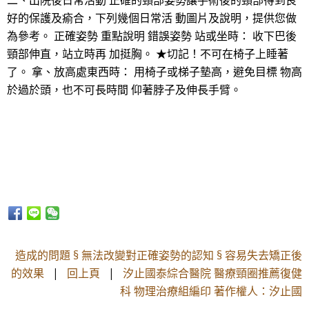
二、出院後日常活動 正確的頸部姿勢讓手術後的頸部得到良
好的保護及瘉合，下列幾個日常活 動圖片及說明，提供您做
為參考。 正確姿勢 重點說明 錯誤姿勢 站或坐時： 收下巴後
頸部伸直，站立時再 加挺胸。 ★切記！不可在椅子上睡著
了。 拿、放高處東西時： 用椅子或梯子墊高，避免目標 物高
於過於頭，也不可長時間 仰著脖子及伸長手臂。
造成的問題 § 無法改變對正確姿勢的認知 § 容易失去矯正後
的效果
|
回上頁
|
汐止國泰綜合醫院 醫療頸圈推薦復健
科 物理治療組編印 著作權人：汐止國