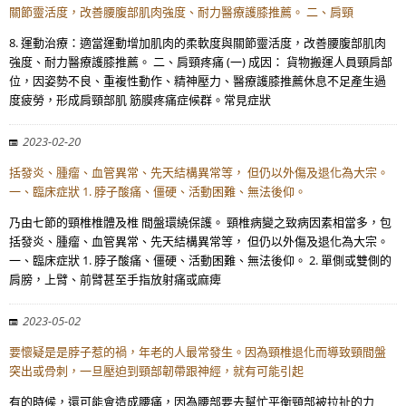
關節靈活度，改善腰腹部肌肉強度、耐力醫療護膝推薦。 二、肩頸
8. 運動治療：適當運動增加肌肉的柔軟度與關節靈活度，改善腰腹部肌肉
強度、耐力醫療護膝推薦。 二、肩頸疼痛 (一) 成因： 貨物搬運人員頸肩部
位，因姿勢不良、重複性動作、精神壓力、醫療護膝推薦休息不足產生過
度疲勞，形成肩頸部肌 筋膜疼痛症候群。常見症狀
2023-02-20
括發炎、腫瘤、血管異常、先天結構異常等， 但仍以外傷及退化為大宗。
一、臨床症狀 1. 脖子酸痛、僵硬、活動困難、無法後仰。
乃由七節的頸椎椎體及椎 間盤環繞保護。 頸椎病變之致病因素相當多，包
括發炎、腫瘤、血管異常、先天結構異常等， 但仍以外傷及退化為大宗。
一、臨床症狀 1. 脖子酸痛、僵硬、活動困難、無法後仰。 2. 單側或雙側的
肩膀，上臂、前臂甚至手指放射痛或麻痺
2023-05-02
要懷疑是是脖子惹的禍，年老的人最常發生。因為頸椎退化而導致頸間盤
突出或骨刺，一旦壓迫到頸部韌帶跟神經，就有可能引起
有的時候，還可能會造成腰痛，因為腰部要去幫忙平衡頸部被拉扯的力