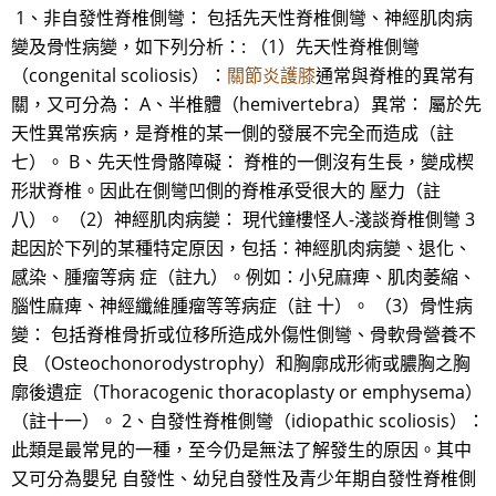
1、非自發性脊椎側彎： 包括先天性脊椎側彎、神經肌肉病
變及骨性病變，如下列分析：: （1）先天性脊椎側彎
（congenital scoliosis）：
關節炎護膝
通常與脊椎的異常有
關，又可分為： A、半椎體（hemivertebra）異常： 屬於先
天性異常疾病，是脊椎的某一側的發展不完全而造成（註
七）。 B、先天性骨骼障礙： 脊椎的一側沒有生長，變成楔
形狀脊椎。因此在側彎凹側的脊椎承受很大的 壓力（註
八）。 （2）神經肌肉病變： 現代鐘樓怪人-淺談脊椎側彎 3
起因於下列的某種特定原因，包括：神經肌肉病變、退化、
感染、腫瘤等病 症（註九）。例如：小兒麻痺、肌肉萎縮、
腦性麻痺、神經纖維腫瘤等等病症（註 十）。 （3）骨性病
變： 包括脊椎骨折或位移所造成外傷性側彎、骨軟骨營養不
良 （Osteochonorodystrophy）和胸廓成形術或膿胸之胸
廓後遺症（Thoracogenic thoracoplasty or emphysema）
（註十一）。 2、自發性脊椎側彎（idiopathic scoliosis）：
此類是最常見的一種，至今仍是無法了解發生的原因。其中
又可分為嬰兒 自發性、幼兒自發性及青少年期自發性脊椎側