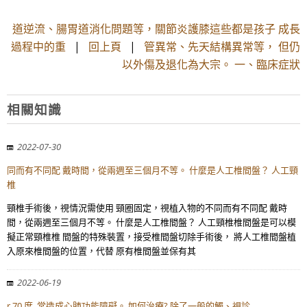
道逆流、腸胃道消化問題等，關節炎護膝這些都是孩子 成長
過程中的重
|
回上頁
|
管異常、先天結構異常等， 但仍
以外傷及退化為大宗。 一、臨床症狀
相關知識
2022-07-30
同而有不同配 戴時間，從兩週至三個月不等。 什麼是人工椎間盤？ 人工頸
椎
頸椎手術後，視情況需使用 頸圈固定，視植入物的不同而有不同配 戴時
間，從兩週至三個月不等。 什麼是人工椎間盤？ 人工頸椎椎間盤是可以模
擬正常頸椎椎 間盤的特殊裝置，接受椎間盤切除手術後， 將人工椎間盤植
入原來椎間盤的位置，代替 原有椎間盤並保有其
2022-06-19
r 70 度, 常造成心肺功能障礙。 如何治療? 除了一般的觸、視診