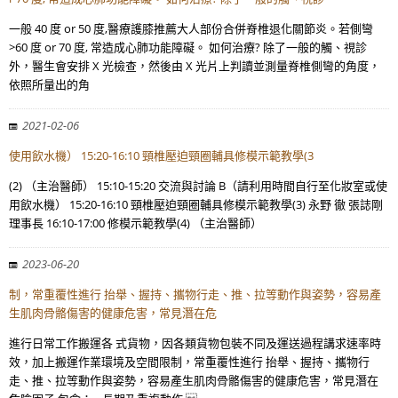
一般 40 度 or 50 度,醫療護膝推薦大人部份合併脊椎退化關節炎。若側彎
>60 度 or 70 度, 常造成心肺功能障礙。 如何治療? 除了一般的觸、視診
外，醫生會安排 X 光檢查，然後由 X 光片上判讀並測量脊椎側彎的角度，
依照所量出的角
2021-02-06
使用飲水機） 15:20-16:10 頸椎壓迫頸圈輔具修模示範教學(3
(2) （主治醫師） 15:10-15:20 交流與討論 B（請利用時間自行至化妝室或使
用飲水機） 15:20-16:10 頸椎壓迫頸圈輔具修模示範教學(3) 永野 徹 張誌剛
理事長 16:10-17:00 修模示範教學(4) （主治醫師）
2023-06-20
制，常重覆性進行 抬舉、握持、攜物行走、推、拉等動作與姿勢，容易產
生肌肉骨骼傷害的健康危害，常見潛在危
進行日常工作搬運各 式貨物，因各類貨物包裝不同及運送過程講求速率時
效，加上搬運作業環境及空間限制，常重覆性進行 抬舉、握持、攜物行
走、推、拉等動作與姿勢，容易產生肌肉骨骼傷害的健康危害，常見潛在