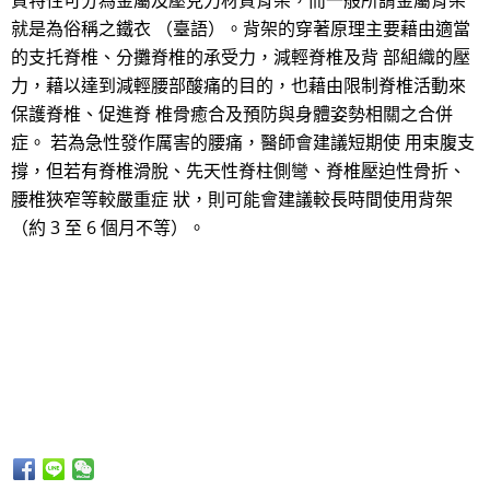
質特性可分為金屬及壓克力材質背架，而一般所謂金屬背架
就是為俗稱之鐵衣 （臺語）。背架的穿著原理主要藉由適當
的支托脊椎、分攤脊椎的承受力，減輕脊椎及背 部組織的壓
力，藉以達到減輕腰部酸痛的目的，也藉由限制脊椎活動來
保護脊椎、促進脊 椎骨癒合及預防與身體姿勢相關之合併
症。 若為急性發作厲害的腰痛，醫師會建議短期使 用束腹支
撐，但若有脊椎滑脫、先天性脊柱側彎、脊椎壓迫性骨折、
腰椎狹窄等較嚴重症 狀，則可能會建議較長時間使用背架
（約 3 至 6 個月不等）。