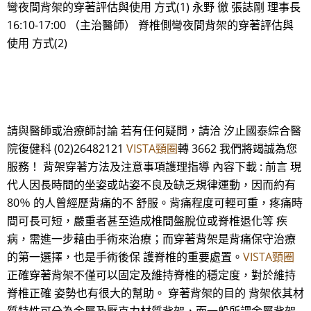
彎夜間背架的穿著評估與使用 方式(1) 永野 徹 張誌剛 理事長
16:10-17:00 （主治醫師） 脊椎側彎夜間背架的穿著評估與
使用 方式(2)
請與醫師或治療師討論 若有任何疑問，請洽 汐止國泰綜合醫
院復健科 (02)26482121
VISTA頸圈
轉 3662 我們將竭誠為您
服務！ 背架穿著方法及注意事項護理指導 內容下載 : 前言 現
代人因長時間的坐姿或站姿不良及缺乏規律運動，因而約有
80％ 的人曾經歷背痛的不 舒服。背痛程度可輕可重，疼痛時
間可長可短，嚴重者甚至造成椎間盤脫位或脊椎退化等 疾
病，需進一步藉由手術來治療；而穿著背架是背痛保守治療
的第一選擇，也是手術後保 護脊椎的重要處置。
VISTA頸圈
正確穿著背架不僅可以固定及維持脊椎的穩定度，對於維持
脊椎正確 姿勢也有很大的幫助。 穿著背架的目的 背架依其材