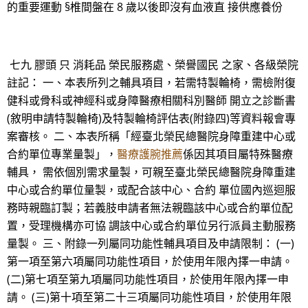
的重要運動 §椎間盤在 8 歲以後即沒有血液直 接供應養份
七九 膠頭 只 消耗品 榮民服務處、榮譽國民 之家、各級榮院
註記： 一、本表所列之輔具項目，若需特製輪椅，需檢附復
健科或骨科或神經科或身障醫療相關科別醫師 開立之診斷書
(敘明申請特製輪椅)及特製輪椅評估表(附錄四)等資料報會專
案審核。 二、本表所稱「經臺北榮民總醫院身障重建中心或
合約單位專業量製」，
醫療護腕推薦
係因其項目屬特殊醫療
輔具， 需依個別需求量製，可親至臺北榮民總醫院身障重建
中心或合約單位量製，或配合該中心、合約 單位國內巡迴服
務時親臨訂製；若義肢申請者無法親臨該中心或合約單位配
置，受理機構亦可協 調該中心或合約單位另行派員主動服務
量製。 三、附錄一列屬同功能性輔具項目及申請限制： (一)
第一項至第六項屬同功能性項目，於使用年限內擇一申請。
(二)第七項至第九項屬同功能性項目，於使用年限內擇一申
請。 (三)第十項至第二十三項屬同功能性項目，於使用年限