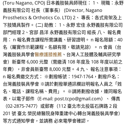
(Toru Nagano, CPO) 日本義肢裝具師現任： 1、 現職：永野
義肢有限公司 社長（董事長） (Director, Nagano
Prosthetics & Orthotics Co. LTD) 2、 專長：各式背架及上
下肢矯具製作。 (二) 助教： 1、永野 宏佳 永野義肢有限公司
部門經理 2、宮部 昌洋 永野義肢有限公司 組長 八、 報名費
用： n 報名費含課程所需講義、研習證明。 n 報名限額：40
名（屬實作示範課程，名額有限，敬請見諒）。 n 會員（台
灣義肢裝具學會
醫療護膝推薦
、台灣人工肢體及輔具研究學
會）新臺幣 6,000 元整（需繳清 108 年度及 108 年度以前之
年費），非會員新臺幣 8,000 元整。 4 九、 報名注意事項：
n 報名費繳交方式： ※劃撥帳號：1947-1764，劃撥戶名：
台灣義肢裝具學會 ※請於劃撥單通訊欄註明報名人員之「姓
名、電話、課程名稱、費用」。 ※請將劃撥收據，連同報名
表，以電子郵件（E-mail: post.tcpo@gmail.com）、 傳真
（02-2875-7477）或郵寄（112 臺北市北投區石牌路 2 段
201 號 臺北 榮民總醫院身障重建中心轉台灣義肢裝具學會）
等方式通知學會，並請務 必來電學會確認，