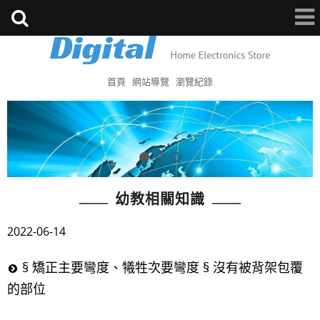
首頁
網站導覽
瀏覽紀錄
幼教相關知識
2022-06-14
§ 矯正主要彎度、犧牲次要彎度 § 沒有被背架包覆
的部位