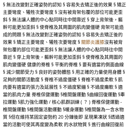
§ 無法改變對正確姿勢的認知 § 容易失去矯正後的效果 § 矯正
主要彎度、犧牲次要彎度 § 沒有被背架包覆的部位可能更歪
斜 § 無法讓人體的中心點同時往中間靠近 § 穿上背架後，軀
幹可能更加歪斜 § 使脊椎及其周圍的肌肉變僵硬 背架可能造
成的問題 § 無法改變對正確姿勢的認知 § 容易失去矯正後的
效果 § 矯正主要彎度、犧牲次要彎度 §
關節炎護膝
沒有被背
架包覆的部位可能更歪斜 § 無法讓人體的中心點同時往中間
靠近 § 穿上背架後，軀幹可能更加歪斜 § 使脊椎及其周圍的
肌肉變僵硬 健康的脊椎 § 平衡的脊椎 § 要有適當的側面曲線
§ 減少關節受力 § 良好的姿勢體態 § 用正確的力量使用身體 §
足夠的關節活動度 § 脊椎不過度僵硬 § 脊椎不過度柔軟 § 肌
肉要有適當的張力及延展性 § 不過度緊繃 § 不過度癱軟 § 適
當的肌肉力量 脊椎保健運動 §椎間盤運動 §曲線回復運動 §牽
拉運動 §肌力強化運動 / 核心肌群訓練 ( ？ ) 脊椎保健運動 -
椎間盤運動 §椎間盤活動運動 §暖身運動 §椎間盤為一含水物
質 §但在維持某固定姿勢約 20 分鐘後即 呈現果凍狀 §透過適
當的活動可使其再度變為柔軟 的水狀物質 § 進行曲線回復前