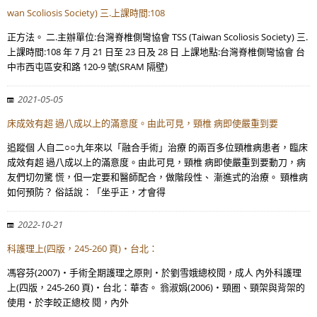
wan Scoliosis Society) 三.上課時間:108
正方法。 二.主辦單位:台灣脊椎側彎協會 TSS (Taiwan Scoliosis Society) 三.
上課時間:108 年 7 月 21 日至 23 日及 28 日 上課地點:台灣脊椎側彎協會 台
中市西屯區安和路 120-9 號(SRAM 隔壁)
2021-05-05
床成效有超 過八成以上的滿意度。由此可見，頸椎 病即使嚴重到要
追蹤個 人自二○○九年來以「融合手術」治療 的兩百多位頸椎病患者，臨床
成效有超 過八成以上的滿意度。由此可見，頸椎 病即使嚴重到要動刀，病
友們切勿驚 慌，但一定要和醫師配合，做階段性、 漸進式的治療。 頸椎病
如何預防？ 俗話說：「坐乎正，才會得
2022-10-21
科護理上(四版，245-260 頁)‧台北：
馮容芬(2007)‧手術全期護理之原則‧於劉雪娥總校閱，成人 內外科護理
上(四版，245-260 頁)‧台北：華杏。 翁淑娟(2006)‧頸圈、頸架與背架的
使用‧於李皎正總校 閱，內外