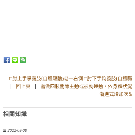
□肘上手掌義肢(自體驅動式)一右側 □肘下手鉤義肢(自體驅
|
回上頁
|
需做四肢關節主動或被動運動，依身體狀況
漸進式增加次&
相關知識
2022-08-08