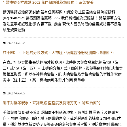
1 醫療頸圈推薦轉 3662 我們將竭誠為您服務！ 背架穿著
請與醫師或治療師討論 若有任何疑問，請洽 汐止國泰綜合醫院復健科
(02)26482121 醫療頸圈推薦轉 3662 我們將竭誠為您服務！ 背架穿著方法
及注意事項護理指導 內容下載 : 前言 現代人因長時間的坐姿或站姿不良及
缺乏規律運動
2021-08-26
註十四）。 上述的分類方式，因神經、復健醫療器材肌肉和骨骼相互
在青少年期骨骼生長快速時才被發現，此時期男與女發生比例為1:8（註十
三）或1:9（註十四）。 上述的分類方式，因神經、復健醫療器材肌肉和骨
骼相互影響，所以在神經病變性、肌 肉病變性及骨性病變性的脊椎側彎病
患中（註十五），某一種疾病可能與其他兩 種重疊
2021-06-09
廓不對稱等現象，來判斷嚴 重程度及側彎方向。 物理治療的
手臂與腰部 距離不等距或胸廓不對稱等現象，來判斷嚴 重程度及側彎方
向。 物理治療的目的 1.矯正側彎的角度，或延緩惡化的速度 2.加強肌肉力
量，穩定並建立新姿勢 3.交導正確的姿勢與生活習慣，預防脊柱側 彎惡化