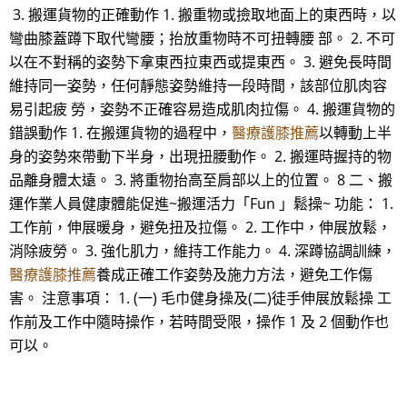
3. 搬運貨物的正確動作 1. 搬重物或撿取地面上的東西時，以
彎曲膝蓋蹲下取代彎腰；抬放重物時不可扭轉腰 部。 2. 不可
以在不對稱的姿勢下拿東西拉東西或提東西。 3. 避免長時間
維持同一姿勢，任何靜態姿勢維持一段時間，該部位肌肉容
易引起疲 勞，姿勢不正確容易造成肌肉拉傷。 4. 搬運貨物的
錯誤動作 1. 在搬運貨物的過程中，
醫療護膝推薦
以轉動上半
身的姿勢來帶動下半身，出現扭腰動作。 2. 搬運時握持的物
品離身體太遠。 3. 將重物抬高至肩部以上的位置。 8 二、搬
運作業人員健康體能促進~搬運活力「Fun 」鬆操~ 功能： 1.
工作前，伸展暖身，避免扭及拉傷。 2. 工作中，伸展放鬆，
消除疲勞。 3. 強化肌力，維持工作能力。 4. 深蹲協調訓練，
醫療護膝推薦
養成正確工作姿勢及施力方法，避免工作傷
害。 注意事項： 1. (一) 毛巾健身操及(二)徒手伸展放鬆操 工
作前及工作中隨時操作，若時間受限，操作 1 及 2 個動作也
可以。