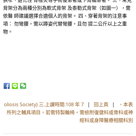
狹窄、退化性 脊椎炎等手術後患者或下背痛患者。 三、常見
背架分為兩種分別為軟式背架 及泰勒式背架（如圖一），需
依醫 師建議選擇合適個人的背架。 四、穿著背架的注意事
項： 勿彎腰，需以蹲姿代替彎腰，且勿 提二公斤以上之重
物。
oliosis Society) 三.上課時間:108 年 7
|
回上頁
|
、本表
所列之輔具項目，若需特製輪椅，需檢附復健科或骨科或神
經科或身障醫療相關科別