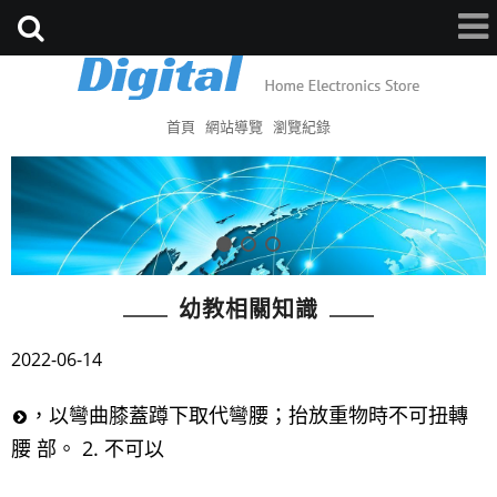
首頁
網站導覽
瀏覽紀錄
幼教相關知識
2022-06-14
，以彎曲膝蓋蹲下取代彎腰；抬放重物時不可扭轉
腰 部。 2. 不可以