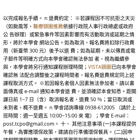
以完成報名手續。 n 退費約定： ※若課程因不可抗拒之天災
（如颱風等，
醫療頸圈推薦
依據行政院人事行政總處或政府
公 告辦理）或緊急事件等因素影響而有活動取消或延期之情
形，將於本學會 網站公告。如為取消，報名費將扣除行政費
用（新臺幣 300 元）後予以退 費；如為延期，未以傳真或電
子郵件等明確方式向本學會確認無法參加 者，視為繼續參
與，本學會將另行通知課程辦理時間；
VISTA頸圈
已向本學會
確認無 法配合調整後之課程時間者，報名費退費規定同上述
課程取消方式。 ※若因報名者個人因素無法參加者，請以書
面傳真或 e-mail 通知本學會退 費，並須確認本會知悉。距開
課日前 1~7 日（含）取消報名者，退費 50 ％；當日取消或
未到者，概不退費。 n 學會諮詢專線 0938-612005 （請於上
班時間：週一至週五 10:00~15:00 來 電）；學會 E-mail：
post.tcpo@gmail.com。 十、 其他注意事項 (一)本課程提供
午餐，為響應環保政策，建請自行準備環保餐具。 (二)因申