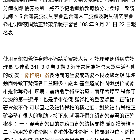
請相關課程時數，故本課程落實簽到簽退制度，課程開始 15
分鐘後即 便有簽到，將不予協助繼續教育積分之登錄，敬請
見諒。 5 台灣義肢裝具學會暨台灣人工肢體及輔具研究學會
脊椎側彎夜間矯正背架示範研習會 108 年 9 月 21 日-22 日報
名表
使用背架如覺得身體不適請洽醫護人員。 護理部骨科病房護
理長 吳佳燕 241 ３０卷８期 3 近年來因為社會大眾生活型態
的改 變，
脊椎矯正器
長時間的坐姿或站姿不良及缺乏規 律運
動而導致下背痛者日益趨多，嚴重 甚至造成椎間盤脫位或脊
椎退化等脊椎 疾病，需藉助手術來治療，而穿著背架 是保守
治療的第一選擇，也是手術後保 護脊椎的重要處置，正確穿
著背架不僅 可以固定及維持脊椎的穩定度，對於維 持脊椎正
確姿勢有很大的幫助。接下來 就讓我們介紹背架穿著的正確
撇步： 一、穿著背架目的是藉由背架結構支撐 並保護脊椎。
二、適用於脊椎滑脫、脊椎外傷性骨折 、椎間盤脫位、脊椎