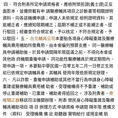
四、 符合附表所定申請資格者，應檢附榮民證(義士證)正反
面影本，並備齊載有申 請醫療輔具項目之診斷書等相關證明
資料，向各該機構申請；申請人未依規定 檢附證明資料，其
能補正者，應通知限期補正；屆期不補正或不能補正者，逕
行駁回；經審查符合規定者，予以核定，不符合規定者，予
以駁回。 五、
台北輔具公司
本要點各項身心障礙重建及醫療
輔具費用補助所需費用，由本會編列預算支應。 同一醫療輔
具申請補助後，於其申請間隔年限屆滿之前，不得向本會或
其他政 府機關重複申請。 同功能性醫療輔具於規定期限內，
限申請一項。 本要點中華民國一百零五年二月一日修正生效
前已依規定申請輔具者，其輔具 使用年限依原規定辦理。
六、 凡以詐欺、重複申請補助或其他不當行為申請身心障礙
重建或醫療輔具費用補 助者，受理機構得不予重建、補助或
停止重建補助，已重建、補助者得追回之。 涉及刑責者，
脊
椎矯正器
移送司法機關辦理。 附表 榮民身心障礙重建及醫療
輔具補助項目 項 目 辦理方式 申請資格 申請間 隔年限 應備文
件 （資料） 受理機構 備 註 助聽器 實物給付 或現金補 助