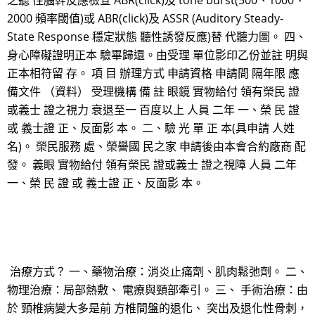
之聽 性腦幹反應檢查 ABR(click)及 tone burst(500、1000、
2000 頻率閾值)或 ABR(click)及 ASSR (Auditory Steady-
State Response 穩定狀態 聽性誘發反應)替 代聽力圖。 四、
身心障礙證明正本 驗畢歸還。由受理 單位影印乙份並註 明與
正本相符留 存。 項 目 辦理方式 申請資格 申請間 隔年限 應
備文件 （資料） 受理機構 備 註 眼鏡 實物給付 領有榮民 證
或義士 證之視力 衰退至一 百度以上 人員 二年 一、榮 民 證
或 義士證 正、反面影 本。 二、驗 光 單 正 本(具申請 人姓
名)。 榮民服務 處、榮譽國 民之家 申請後由本會合約廠商 配
發。 義眼 實物給付 領有榮民 證或義士 證之視障 人員 二年
一、榮 民 證 或 義士證 正、反面影 本。
治療方式？ 一、藥物治療：消炎止痛劑、肌肉鬆弛劑。 二、
物理治療：局部熱敷、 電療與頸部牽引。 三、 手術治療：由
於 頸椎病變大多是前 方椎間盤的退化、 突出及退化性骨刺，