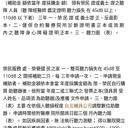
（補助金 額依當年 度採購金 額） 領有榮民 證或義士 證之聽
障 人員（聽 障經醫師 鑑定證明 聽力損失 在 45dB 以上，
110dB 以 下者） 三年 一、榮 民 證 或 義士證 正、反面影
本。 二、健 保 合 約 醫 療 院 所 診 斷 證 明 書 正 本 或 效 期
內 之 聽 障 身 心 障 礙 證 明 正本。 三 、 聽力圖 （表）。
榮民服務 處、榮譽國 民之家 一、雙耳聽力損失在 45dB 至
110dB 之 間得補助二只，每 三年申請一次。 二、申請現金
補助者， 補助金額依本會當 年度採購金額為 限，榮民自行購
買 助聽器後，檢附當 年度二或三聯式之 發票正本(須具買 受
人姓名、品項須 為助聽器)及應備 文件申請。 三、聽力圖
（表）主要 在依個人聽損程度
台北輔具公司
調整數位助聽
器， 申請時需檢附醫療 院所開具日起三個 月內聽力圖
（表）。 如因疾病因素，無 法執行聽力測驗； 得以醫院開立