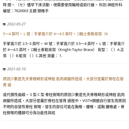
時 間。 （七）儘早下床活動，視需要使用輪椅或助行器。 科別 神經外科
編號：7620003 主題 頸椎手
2022-05-27
5～4 英吋。 L 號：手掌寬介於 4～4.5 英吋。 □騎士泰勒背架（K
手掌寬介於 2.5~3 英吋。 M 號：手掌寬介於 3.5～4 英吋。 L 號：手掌寬介
於 4～4.5 英吋。 □騎士泰勒背架（Knight-Taylor Brace） 背型：（ ）A.正
常 （ ）B.駝背 （ ）C.其他 測量： 1.
2021-02-10
原因少數是先天脊椎畸形或神經 肌肉病變所造成，大部分是屬於脊柱在發
育 過
或代償性曲線。 S 型 C 型 脊柱側彎的原因少數是先天脊椎畸形或神經 肌肉
病變所造成，大部分是屬於脊柱在發育 過程中，VISTA頸圈自行發生而原因
不明的自發性脊柱 側彎，發生的部位可能在胸椎、腰椎、或胸 腰椎處。脊
柱側彎的種類可分為功能性與結