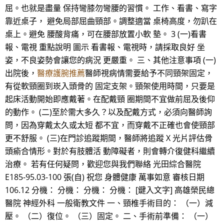
屈。也就是盡量 保持彎膝勿彎腰的習慣。 工作、看書、寫字
靠近桌子， 避免局部屈曲頸部。調整適當 桌椅高度，勿趴在
桌上。避免 腰酸背痛，可在腰部放置小軟 墊。 3 (一)看書
報、電視 重點說明 圖示 看書報、電視時，請採取良好 坐
姿，不良姿勢會讓您的病況 更嚴重。 三、其他注意事項 (一)
出院後，
醫療護腕推薦
醫師視病情需要給予不同頸架固定，
有從軟頸圈到崁入頭骨的 固定支架。頸架使用時間，只要是
起床活動開始即應戴著。在配戴頸 圈期間不宜做前屈及後仰
的動作。 (二)至於需大多久？以及配戴方式，必須向醫師詢
問，因為穿戴太久或太短 都不宜，而穿戴不正確也會使頸部
更不舒服。 (三)在門診追蹤期間，醫師將追蹤 X 光片評估骨
頭瘉合情形。對於有肢體活 動障礙者，則會轉介復健科繼續
治療。 若有任何疑問，歡迎您與我們聯絡 光田綜合醫院
E185-95.03-100 張(自) 祝您 身體健康 萬事如意 審核日期
106.12 分機： 分機： 分機： 分機： [鍵入文字] 高雄榮民總
醫院 神經外科 一般衛教文件 一、頸椎手術目的： （一）減
壓。 （二）復位。 （三）固定。 二、手術前準備： （一）