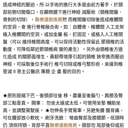
造成神經的壓迫，所 以手術的進行大多是由前方著手，於頸
部前側切開傷口，在顯微鏡下進行神經 減壓術（頸椎間盤、
骨刺的切除），
醫療護腕推薦
然 而椎間盤切除後造成椎體間
的空洞，會 進行脊椎融合術，如：自體骨、椎體間 人工支架
植入椎體間的空洞，或加金屬 板、釘固定，或植入人工椎間
盤（可以 維持椎間高度、可以保持活動性保留此 節頸椎的活
動度、可降低鄰近節頸椎病 變的產生）。另外由頸椎後方退
化造成 的關節面增生、黃韌帶增厚引起的頸椎 狹窄進而壓迫
神經，可採取後位手術行 椎弓切除或椎弓整形術，來達到椎
管減 8 恩主公醫訊 專題 企 畫 壓的目的。
★原則是縮下巴、後頸部往後 移，盡量呈後腦勺、肩膀及臀
部三點垂直。 開車： 勿坐太遠或太低。可使用坐墊 輔助坐
高，並調整駕駛座。 ★勿伸長手臂駕車，另避免腰 酸背痛，
可在腰部放小軟枕。 刷牙洗臉： 彎曲臀部及膝關節，低頭時
仍 須保持頸、背部平直
醫療護腕推薦
。頸部勿 局部後仰或前