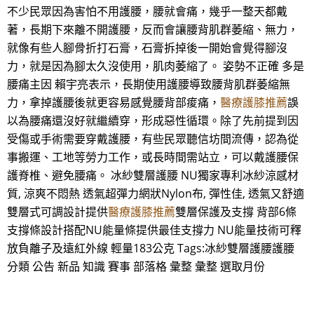
不少民眾因為害怕不用護腰，腰就會痛，幾乎一整天都戴
著，長期下來離不開護腰，反而會讓腰背肌群萎縮、無力，
就像有些人腳骨折打石膏，石膏拆掉後一開始會覺得腳沒
力，就是因為腳太久沒使用，肌肉萎縮了。 姿勢不正確 多是
腰痛主因 賴宇亮表示，長期使用護腰導致腰背肌群萎縮無
力，拿掉護腰後就更容易感覺腰背部痠痛，
醫療護膝推薦
誤
以為腰痛還沒好就繼續穿，形成惡性循環。除了先前提到因
受傷或手術需要穿戴護腰，有些民眾聽信坊間流傳，認為從
事搬運、工地等勞力工作，或長時間需站立，可以戴護腰保
護脊椎、避免腰痛。 冰紗雙層護腰 NU獨家專利冰紗涼感材
質, 涼爽不悶熱 透氣超彈力網狀Nylon布, 彈性佳, 透氣又舒適
雙層式可調設計提供
醫療護膝推薦
雙層保護及支撐 背部6條
支撐條設計搭配NU能量條提供最佳支撐力 NU能量技術可釋
放負離子及遠紅外線 輕量183公克 Tags:冰紗雙層護腰護腰
分類 公告 新品 知識 賽事 部落格 彙整 彙整 選取月份