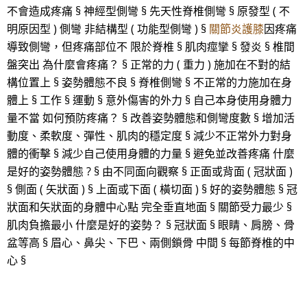
不會造成疼痛 § 神經型側彎 § 先天性脊椎側彎 § 原發型 ( 不
明原因型 ) 側彎 非結構型 ( 功能型側彎 ) §
關節炎護膝
因疼痛
導致側彎，但疼痛部位不 限於脊椎 § 肌肉痙攣 § 發炎 § 椎間
盤突出 為什麼會疼痛？ § 正常的力 ( 重力 ) 施加在不對的結
構位置上 § 姿勢體態不良 § 脊椎側彎 § 不正常的力施加在身
體上 § 工作 § 運動 § 意外傷害的外力 § 自己本身使用身體力
量不當 如何預防疼痛？ § 改善姿勢體態和側彎度數 § 增加活
動度、柔軟度、彈性、肌肉的穩定度 § 減少不正常外力對身
體的衝擊 § 減少自己使用身體的力量 § 避免並改善疼痛 什麼
是好的姿勢體態 ? § 由不同面向觀察 § 正面或背面 ( 冠狀面 )
§ 側面 ( 矢狀面 ) § 上面或下面 ( 橫切面 ) § 好的姿勢體態 § 冠
狀面和矢狀面的身體中心點 完全垂直地面 § 關節受力最少 §
肌肉負擔最小 什麼是好的姿勢？ § 冠狀面 § 眼睛、肩膀、骨
盆等高 § 眉心、鼻尖、下巴、兩側鎖骨 中間 § 每節脊椎的中
心 §