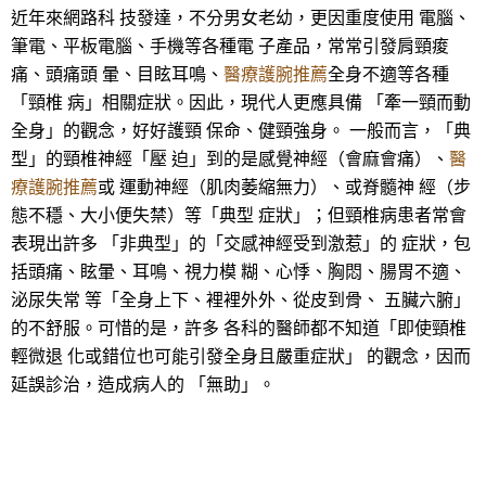
近年來網路科 技發達，不分男女老幼，更因重度使用 電腦、
筆電、平板電腦、手機等各種電 子產品，常常引發肩頸痠
痛、頭痛頭 暈、目眩耳鳴、
醫療護腕推薦
全身不適等各種
「頸椎 病」相關症狀。因此，現代人更應具備 「牽一頸而動
全身」的觀念，好好護頸 保命、健頸強身。 一般而言，「典
型」的頸椎神經「壓 迫」到的是感覺神經（會麻會痛）、
醫
療護腕推薦
或 運動神經（肌肉萎縮無力）、或脊髓神 經（步
態不穩、大小便失禁）等「典型 症狀」；但頸椎病患者常會
表現出許多 「非典型」的「交感神經受到激惹」的 症狀，包
括頭痛、眩暈、耳鳴、視力模 糊、心悸、胸悶、腸胃不適、
泌尿失常 等「全身上下、裡裡外外、從皮到骨、 五臟六腑」
的不舒服。可惜的是，許多 各科的醫師都不知道「即使頸椎
輕微退 化或錯位也可能引發全身且嚴重症狀」 的觀念，因而
延誤診治，造成病人的 「無助」。