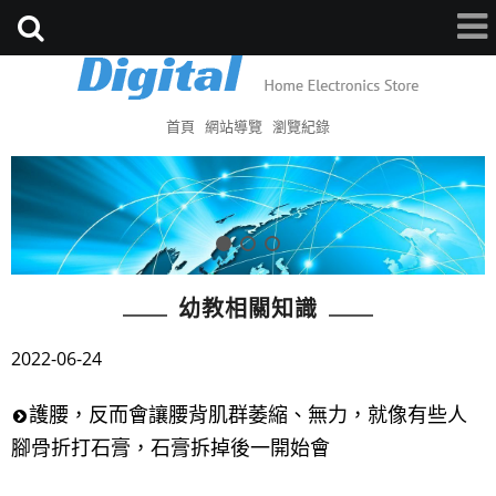
首頁
網站導覽
瀏覽紀錄
幼教相關知識
2022-06-24
護腰，反而會讓腰背肌群萎縮、無力，就像有些人
腳骨折打石膏，石膏拆掉後一開始會