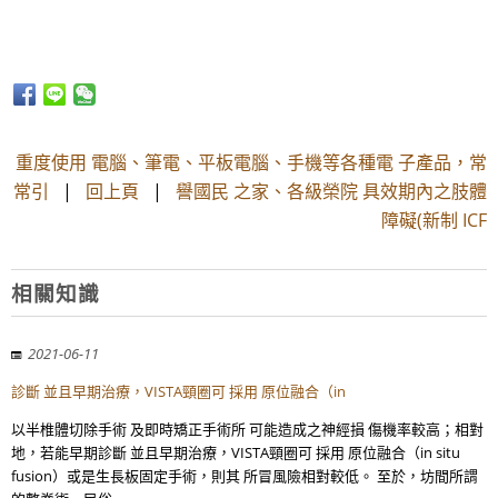
重度使用 電腦、筆電、平板電腦、手機等各種電 子產品，常
常引
|
回上頁
|
譽國民 之家、各級榮院 具效期內之肢體
障礙(新制 ICF
相關知識
2021-06-11
診斷 並且早期治療，VISTA頸圈可 採用 原位融合（in
以半椎體切除手術 及即時矯正手術所 可能造成之神經損 傷機率較高；相對
地，若能早期診斷 並且早期治療，VISTA頸圈可 採用 原位融合（in situ
fusion）或是生長板固定手術，則其 所冒風險相對較低。 至於，坊間所謂