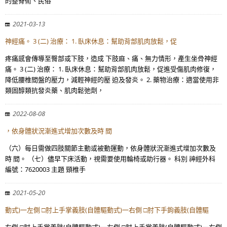
的整脊術、民俗
2021-03-13
神經痛。 3 (二) 治療： 1. 臥床休息：幫助背部肌肉放鬆，促
疼痛感會傳導至臀部或下肢，造成 下肢麻、痛、無力情形，產生坐骨神經
痛。 3 (二) 治療： 1. 臥床休息：幫助背部肌肉放鬆，促進受傷肌肉修復，
降低腰椎間盤的壓力，減輕神經的壓 迫及發炎。 2. 藥物治療：適當使用非
類固醇類抗發炎藥、肌肉鬆弛劑，
2022-08-08
，依身體狀況漸進式增加次數及時 間
（六）每日需做四肢關節主動或被動運動，依身體狀況漸進式增加次數及
時 間。 （七）儘早下床活動，視需要使用輪椅或助行器。 科別 神經外科
編號：7620003 主題 頸椎手
2021-05-20
動式)一左側 □肘上手掌義肢(自體驅動式)一右側 □肘下手鉤義肢(自體驅