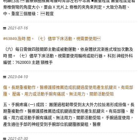
明顯凸出  醫療頸圈推薦彎腰時背部左右不等高 ■嚴重程度 嚴重程度是看
脊椎側彎的角度大小，要由 X 光片上 脊椎的夾角來判定。大致分為輕、
中、重度三個層級：  輕度
2021-07-16
#63849;及時 間。 （七）儘早下床活動，視需要使用
（六）每日需做四肢關節主動或被動運動，依身體狀況漸進式增加次數及
時 間。 （七）儘早下床活動，視需要使用輪椅或助行器。 科別 神經外科
編號：7620003 主題 頸椎手
2023-04-10
傷。長期重複動作，醫療護膝推薦造成肌腱過度使用產生肌腱炎。有局部
腫、 壓痛、用力或活動手腕有痛感、無法用力、關節活動受阻
五、手腕疼痛 (一) 成因： 搬運過程韌帶受到太大外力拉扯易形成扭傷。長
期重複動作，醫療護膝推薦造成肌腱過度使用產生肌腱炎。有局部腫、 壓
痛、用力或活動手腕有痛感、無法用力、關節活動受阻。 手腕過度使用，
產生通往手部的神經受到手腕部位肌腱腫脹變粗，醫療
2021-07-30