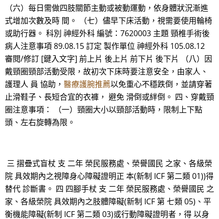
（六）每日需做四肢關節主動或被動運動，依身體狀況漸進
式增加次數及時 間。 （七）儘早下床活動，視需要使用輪椅
或助行器。 科別 神經外科 編號：7620003 主題 頸椎手術後
病人注意事項 89.08.15 訂定 製作單位 神經外科 105.08.12
審閱/修訂 [鍵入文字] 前上片 後上片 前下片 後下片 （八）因
戴頸圈頸部活動受限，故初次下床時要注意安全，由家人、
護理人 員 協助，
醫療護腕推薦
以免重心不穩跌倒，並請穿著
止滑鞋子、長短合宜的衣褲， 避免 滑倒或絆倒。 四、穿戴頸
圈注意事項： （一）頸圈大小以頸部活動時，限制上下點
頭、左右旋轉為限。
三 摺疊式盲杖 支 二年 榮民服務處、榮譽國民 之家、各級榮
院 具效期內之視障身心障礙證明正 本(新制 ICF 第二類 01))得
替代 診斷書。 四 四腳手杖 支 二年 榮民服務處、榮譽國民 之
家、各級榮院 具效期內之肢體障礙(新制 ICF 第 七類 05)、平
衡機能障礙(新制 ICF 第二類 03)或行動障礙證明者，得 以身