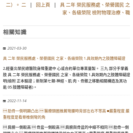
二）。 二
|
回上頁
|
具 二年 榮民服務處、榮譽國民 之
家、各級榮院 檢附物理治療、職
相關知識
2021-03-30
具 二年 榮民服務處、榮譽國民 之家、各級榮院 1.具效期內之肢體障礙證
2.經臺北榮民總醫院身障重建中 心或合約單位專業量製。 三九 部分手掌義
肢 具 二年 榮民服務處、榮譽國民 之家、各級榮院 1.具效期內之肢體障礙證
明(檢附 正本驗證；新制第七類-神經、肌 肉、骨骼之移動相關構造及其功
能 05 肢體障礙者)。
2022-11-14
 肋骨一側明顯凸出  醫療頸圈推薦彎腰時背部左右不等高 ■嚴重程度 嚴
重程度是看脊椎側彎的角
 肩膀一側較高  骨盆一側較高  肩膀與骨盆的中線不相同  肋骨一側