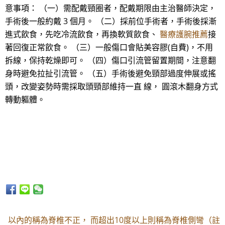
意事項： （一）需配戴頸圈者，配戴期限由主治醫師決定，
手術後一般約戴 3 個月。 （二）採前位手術者，手術後採漸
進式飲食，先吃冷流飲食，再換軟質飲食、
醫療護腕推薦
接
著回復正常飲食。 （三）一般傷口會貼美容膠(自費)，不用
拆線，保持乾燥即可。 （四）傷口引流管留置期間，注意翻
身時避免拉扯引流管。 （五）手術後避免頸部過度伸展或搖
頭，改變姿勢時需採取頭頸部維持一直 線， 圓滾木翻身方式
轉動軀體。
以內的稱為脊椎不正， 而超出10度以上則稱為脊椎側彎（註