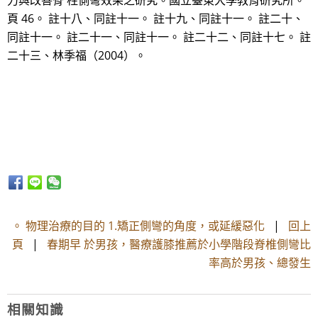
力與改善脊 柱側彎效果之研究。國立臺東大學教育研究所。
頁 46。 註十八、同註十一。 註十九、同註十一。 註二十、
同註十一。 註二十一、同註十一。 註二十二、同註十七。 註
二十三、林季福（2004）。
。 物理治療的目的 1.矯正側彎的角度，或延緩惡化
|
回上
頁
|
春期早 於男孩，醫療護膝推薦於小學階段脊椎側彎比
率高於男孩、總發生
相關知識