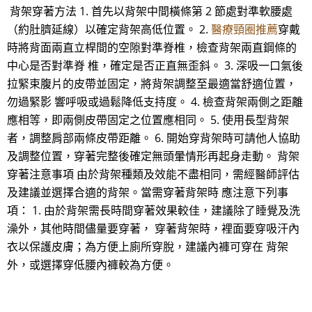
背架穿著方法 1. 首先以背架中間橫條第 2 節處對準軟腰處
（約肚臍延線）以確定背架高低位置。 2.
醫療頸圈推薦
穿戴
時將背面兩直立桿間的空隙對準脊椎，檢查背架兩直鋼條的
中心是否對準脊 椎，確定是否正直無歪斜。 3. 深吸一口氣後
拉緊束腹片的皮帶並固定，將背架調整至最適當舒適位置，
勿過緊影 響呼吸或過鬆降低支持度。 4. 檢查背架兩側之距離
應相等，即兩側皮帶固定之位置應相同。 5. 使用長型背架
者，調整肩部兩條皮帶距離。 6. 開始穿背架時可請他人協助
及調整位置，穿著完整後確定無頭暈情形再起身走動。 背架
穿著注意事項 由於背架種類及效能不盡相同，需經醫師評估
及建議並選擇合適的背架。當需穿著背架時 應注意下列事
項： 1. 由於背架需長時間穿著效果較佳，建議除了睡覺及洗
澡外，其他時間儘量要穿著， 穿著背架時，裡面要穿吸汗內
衣以保護皮膚；為方便上廁所穿脫，建議內褲可穿在 背架
外，或選擇穿低腰內褲較為方便。