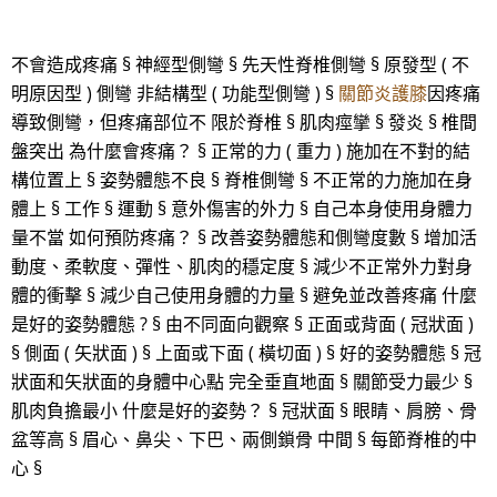
不會造成疼痛 § 神經型側彎 § 先天性脊椎側彎 § 原發型 ( 不
明原因型 ) 側彎 非結構型 ( 功能型側彎 ) §
關節炎護膝
因疼痛
導致側彎，但疼痛部位不 限於脊椎 § 肌肉痙攣 § 發炎 § 椎間
盤突出 為什麼會疼痛？ § 正常的力 ( 重力 ) 施加在不對的結
構位置上 § 姿勢體態不良 § 脊椎側彎 § 不正常的力施加在身
體上 § 工作 § 運動 § 意外傷害的外力 § 自己本身使用身體力
量不當 如何預防疼痛？ § 改善姿勢體態和側彎度數 § 增加活
動度、柔軟度、彈性、肌肉的穩定度 § 減少不正常外力對身
體的衝擊 § 減少自己使用身體的力量 § 避免並改善疼痛 什麼
是好的姿勢體態 ? § 由不同面向觀察 § 正面或背面 ( 冠狀面 )
§ 側面 ( 矢狀面 ) § 上面或下面 ( 橫切面 ) § 好的姿勢體態 § 冠
狀面和矢狀面的身體中心點 完全垂直地面 § 關節受力最少 §
肌肉負擔最小 什麼是好的姿勢？ § 冠狀面 § 眼睛、肩膀、骨
盆等高 § 眉心、鼻尖、下巴、兩側鎖骨 中間 § 每節脊椎的中
心 §