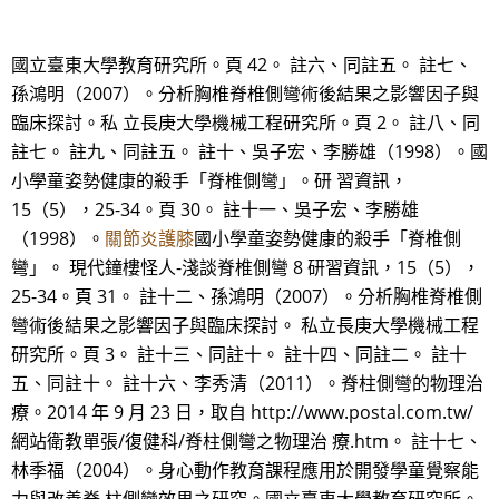
國立臺東大學教育研究所。頁 42。 註六、同註五。 註七、
孫鴻明（2007）。分析胸椎脊椎側彎術後結果之影響因子與
臨床探討。私 立長庚大學機械工程研究所。頁 2。 註八、同
註七。 註九、同註五。 註十、吳子宏、李勝雄（1998）。國
小學童姿勢健康的殺手「脊椎側彎」。研 習資訊，
15（5），25-34。頁 30。 註十一、吳子宏、李勝雄
（1998）。
關節炎護膝
國小學童姿勢健康的殺手「脊椎側
彎」。 現代鐘樓怪人-淺談脊椎側彎 8 研習資訊，15（5），
25-34。頁 31。 註十二、孫鴻明（2007）。分析胸椎脊椎側
彎術後結果之影響因子與臨床探討。 私立長庚大學機械工程
研究所。頁 3。 註十三、同註十。 註十四、同註二。 註十
五、同註十。 註十六、李秀清（2011）。脊柱側彎的物理治
療。2014 年 9 月 23 日，取自 http://www.postal.com.tw/
網站衛教單張/復健科/脊柱側彎之物理治 療.htm。 註十七、
林季福（2004）。身心動作教育課程應用於開發學童覺察能