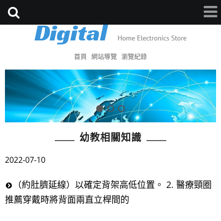
首頁
網站導覽
瀏覽紀錄
幼教相關知識
2022-07-10
（約肚臍延線）以確定背架高低位置。 2. 醫療頸圈
推薦穿戴時將背面兩直立桿間的