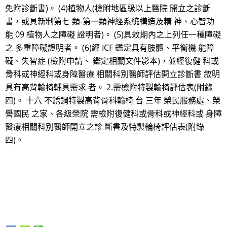
免附診斷書)。 (4)植物人(檢附地區級以上醫院 開立之診斷
書，或具新制第七 類-第一類神經系統構造及精 神、心智功
能 09 植物人之障礙 證明者)。 (5)具效期內之上列任一種障礙
之 多重障礙證明者。 (6)經 ICF 鑑定具有肢體、平衡機 能障
礙、失智症 (檢附申請、 鑑定相關文件影本)，並經復健 科或
骨科或神經科或身障醫療 相關科別醫師評估開立診斷書 敘明
具有高背輪椅輔具需求 者。 2.需檢附特製輪椅評估表(附錄
四)。 十六 不銹鋼特製高背骨科輪椅 台 三年 榮民服務處、榮
譽國民 之家、各級榮院 需檢附復健科或骨科或神經科或 身障
醫療相關科別醫師開立之診 斷書及特製輪椅評估表(附錄
四)。