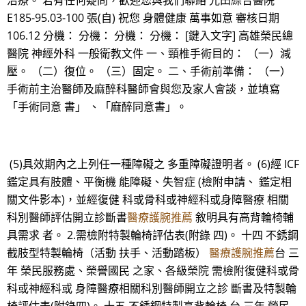
治療。 若有任何疑問，歡迎您與我們聯絡 光田綜合醫院
E185-95.03-100 張(自) 祝您 身體健康 萬事如意 審核日期
106.12 分機： 分機： 分機： 分機： [鍵入文字] 高雄榮民總
醫院 神經外科 一般衛教文件 一、頸椎手術目的： （一）減
壓。 （二）復位。 （三）固定。 二、手術前準備： （一）
手術前主治醫師及麻醉科醫師會與您及家人會談，並填寫
「手術同意 書」 、「麻醉同意書」。
(5)具效期內之上列任一種障礙之 多重障礙證明者。 (6)經 ICF
鑑定具有肢體、平衡機 能障礙、失智症 (檢附申請、 鑑定相
關文件影本)，並經復健 科或骨科或神經科或身障醫療 相關
科別醫師評估開立診斷書
醫療護腕推薦
敘明具有高背輪椅輔
具需求 者。 2.需檢附特製輪椅評估表(附錄 四)。 十四 不銹鋼
截肢型特製輪椅（活動 扶手、活動踏板）
醫療護腕推薦
台 三
年 榮民服務處、榮譽國民 之家、各級榮院 需檢附復健科或骨
科或神經科或 身障醫療相關科別醫師開立之診 斷書及特製輪