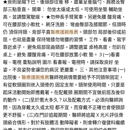
★原則是縮下巴、後頸部往後 移，盡量呈後腦勺、肩膀及臀
部三點垂直。 開車： 勿坐太遠或太低。可使用坐墊 輔助坐
高，並調整駕駛座。 ★勿伸長手臂駕車，另避免腰 酸背痛，
可在腰部放小軟枕。 刷牙洗臉： 彎曲臀部及膝關節，低頭時
仍 須保持頸、背部平直
醫療護腕推薦
。頸部勿 局部後仰或前
屈。也就是盡量 保持彎膝勿彎腰的習慣。 工作、看書、寫字
靠近桌子， 避免局部屈曲頸部。調整適當 桌椅高度，勿趴在
桌上。避免 腰酸背痛，可在腰部放置小軟 墊。 3 (一)看書
報、電視 重點說明 圖示 看書報、電視時，請採取良好 坐
姿，不良姿勢會讓您的病況 更嚴重。 三、其他注意事項 (一)
出院後，
醫療護腕推薦
醫師視病情需要給予不同頸架固定，
有從軟頸圈到崁入頭骨的 固定支架。頸架使用時間，只要是
起床活動開始即應戴著。在配戴頸 圈期間不宜做前屈及後仰
的動作。 (二)至於需大多久？以及配戴方式，必須向醫師詢
問，因為穿戴太久或太短 都不宜，而穿戴不正確也會使頸部
更不舒服。 (三)在門診追蹤期間，醫師將追蹤 X 光片評估骨
頭瘉合情形。對於有肢體活 動障礙者，則會轉介復健科繼續