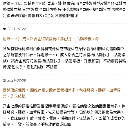
附錄三 11.足部輔具 11-1鞋 □矯正鞋(糖尿病用) * □特製矯型皮鞋* 11-2.鞋內
墊 □鞋內墊 只(含製模) * □鞋內墊 只(不合製模) * □腳弓墊* □外(內) 楔墊* □
足後跟矽膠墊 (附量測表) □全足矽膠墊(附量測
2021-07-22
附錄一。) □成人鋁合金特製輪椅(活動扶手、活動踏板) □鋁
各項特製輪椅檢附由復健科或骨科或神經科或身障 醫療相關科別醫師開立
之診斷書及評估表。詳附錄一。) □成人鋁合金特製輪椅(活動扶手、活動踏
板) □鋁合金高背特製輪椅(活動扶手、活動踏板、升撥腳靠) □不銹鋼特製輪
椅(活動扶手、活動踏板) □不銹鋼
2021-08-09
間盤環繞保護。 頸椎病變之致病因素相當多，包括發炎、腫瘤、血管異
常、先天結構
乃由七節的頸椎椎體及椎 間盤環繞保護。 頸椎病變之致病因素相當多，包
括發炎、腫瘤、血管異常、先天結構異常等， 但仍以外傷及退化為大宗。
一、臨床症狀 1. 脖子酸痛、僵硬、活動困難、無法後仰。 2. 單側或雙側的
肩膀，上臂、前臂甚至手指放射痛或麻痺