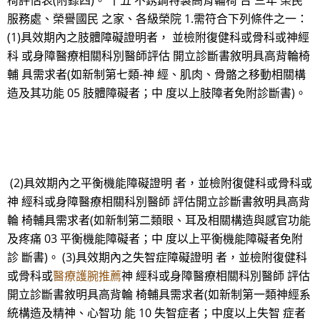
椅評估表(附錄四)。 十五 不銹鋼特製高背輪椅 台 三年 榮民
服務處、榮譽國民 之家、各級榮院 1.需符合下列條件之一：
(1)具效期內之肢體障礙證明者， 並檢附復健科或骨科或神經
科 或身障醫療相關科別醫師評估 開立診斷書敘明具高背輪椅
輔 具需求者(如新制第七類-神 經、肌肉、骨骼之移動相關構
造及其功能 05 肢體障礙者；中 度以上肢障者免附診斷書)。
(2)具效期內之平衡機能障礙證明 者，並檢附復健科或骨科或
神 經科或身障醫療相關科別醫師 評估開立診斷書敘明具高背
輪 椅輔具需求者(如新制第二類眼、耳及相關構造與感官功能
及疼痛 03 平衡機能障礙者；中 度以上平衡機能障礙者免附
診 斷書)。 (3)具效期內之失智症障礙證明 者，並檢附復健科
或骨科或
醫療護腕推薦
神 經科或身障醫療相關科別醫師 評估
開立診斷書敘明具高背輪 椅輔具需求者(如新制第一類神經系
統構造及精神、心智功 能 10 失智症者；中度以上失智 症者