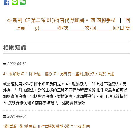
本(新制 ICF 第二類 01))得替代 診斷書。 四 四腳手杖
|
回
上頁
|
g) ________秒/次________次/回________回/日 雙
相關知識
2022-05-10
4、附加療法： 除上述三種療法，另外有一些附加療法，對於上述
就需經利用外科手術來矯正及固定。 4、附加療法： 除上述三種療法，另
外有一些附加療法，對於上述的三種不同輕重程度的脊 椎側彎患者都可以
加以實施治療，包括物理治療、脊椎治療、瑜珈運動等，到目 現代鐘樓怪
人-淺談脊椎側彎 6 前都無法證明上述的實質療效
2021-06-04
1鞋 □矯正鞋(糖尿病用) * □特製矯型皮鞋* 11-2.鞋內