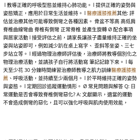
l 教導正確的呼吸型態並維持心肺功能。 l 提供正確的姿勢與
姿態矯正，應用於日常生活並維持。 l
醫療護膝推薦
其他: 評
估並治療其他可能導致側彎之各種因素。 骨盆不等高 高低肩
脊椎曲線彎曲 脊椎有側彎 正常脊椎 並產生旋轉 Ø 配合事項
與居家活動 l 接受評估之前，請家長讓孩子盡量維持正確的坐
姿與站姿即可，例如減少趴在桌上寫字、 歪斜等坐姿、三七
步站立等。 l 經過物理治療師評估後，治療師將教導個別化之
物理治療活動，並請孩子自行將活動寫 筆記記錄下來。 l 每
天至少花 30 分鐘時間練習治療師教導之肌力訓練
醫療護膝推
薦
、呼吸活動，並持續至少兩個月。 l 於平時維持正確的姿勢
與姿態。 l 定期回診追蹤運動情形。 Ø 常見問題與解答 Q: 日
常運動是否會導致脊椎側彎惡化? A: 文獻顯示，適當的運動
不會造成側彎的惡化，且可以強化呼吸與肌肉使用效能，