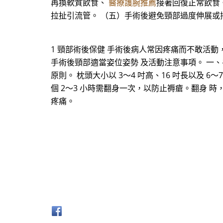
再換軟質飲食、
醫療護腕推薦
接著回復正常飲食
拉扯引流管。 （五）手術後避免頸部過度伸展或
1 頸部術後保健 手術後病人常因疼痛而不敢活
手術後頸部適當姿位姿勢 及活動注意事項。 一、手
原則。 枕頭大小以 3～4 吋高、16 吋長以及 6～
個 2～3 小時需翻身一次，以防止褥瘡。翻身
疼痛。