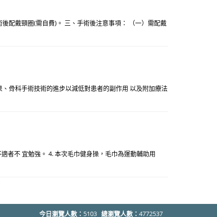
配戴頸圈(需自費)。 三、手術後注意事項： （一）需配戴
果、骨科手術技術的進步以減低對患者的副作用 以及附加療法
不適者不 宜勉強。 4. 本次毛巾健身操，毛巾為運動輔助用
今日瀏覽人數：
5103
總瀏覽人數：
4772537