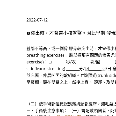
2022-07-12
突出時，才會帶小孩就醫。因此早期 發
髖部不等高，或一側肩 胛骨較突出時，才會帶小
breathing exercise)： 胸部擴張有問
exercise)： □________秒/次_______
sideflexor strecting) _______
於床面，伸展凹面的軟組織。 □跪拜式(trunk sidefle
至緊繃，頭在雙臂之上，然後上身、 頭部、及雙
（二）依手術部位檢視鬍鬚與頸部皮膚，如毛髮太
三、手術後注意事項： （一）需配戴頸圈者，配