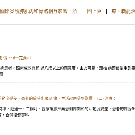
經、關節炎護膝肌肉和骨骼相互影響，所
|
回上頁
|
療、職能治
驚 慌，但一定要和
椎病患者，臨床成效有超 過八成以上的滿意度。由此可見，頸椎 病即使嚴重到
得
度變差，患者的肩膀出現劇 痛，生活起居受到影響。 (二) 治療：
壞，經過一、二個月，醫療護膝推薦患側肩關節的活動度變差，患者的肩膀出現劇
醇，合併復健專科