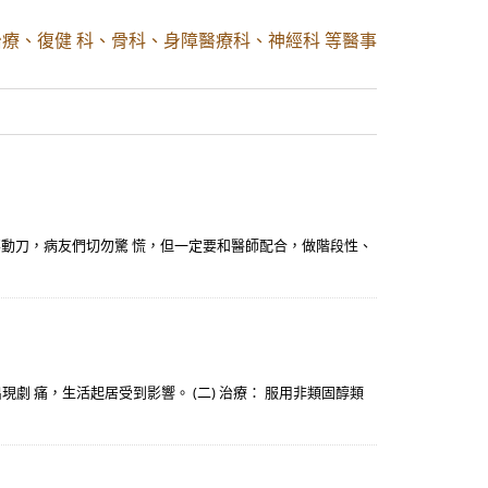
療、復健 科、骨科、身障醫療科、神經科 等醫事
要動刀，病友們切勿驚 慌，但一定要和醫師配合，做階段性、
 痛，生活起居受到影響。 (二) 治療： 服用非類固醇類