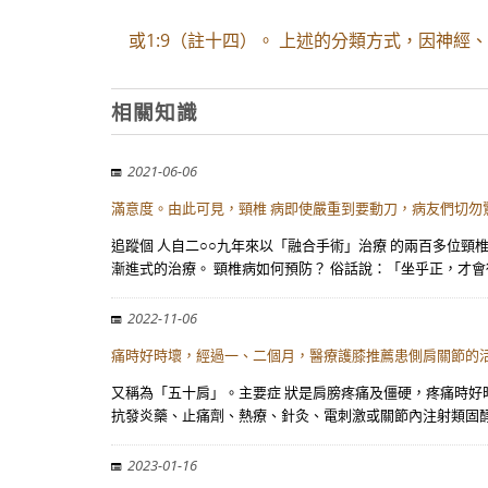
或1:9（註十四）。 上述的分類方式，因神
相關知識
2021-06-06
滿意度。由此可見，頸椎 病即使嚴重到要動刀，病友們切勿
追蹤個 人自二○○九年來以「融合手術」治療 的兩百多位頸
漸進式的治療。 頸椎病如何預防？ 俗話說：「坐乎正，才會
2022-11-06
痛時好時壞，經過一、二個月，醫療護膝推薦患側肩關節的活動
又稱為「五十肩」。主要症 狀是肩膀疼痛及僵硬，疼痛時好時
抗發炎藥、止痛劑、熱療、針灸、電刺激或關節內注射類固
2023-01-16