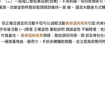
。 （三）一般傷口會貼美容膠(自費)，不用拆線，保持乾燥即可
搖頭，改變姿勢時需採取頭頸部維持一直 線， 圓滾木翻身方式
動，但正確且適宜的活動不但可以減輕活動
醫療護腕推薦
引起 的
術後活動 (一)睡覺 正確姿勢 重點說明 錯誤姿勢 平躺睡覺：
7 吋寬最佳。
醫療護腕推薦
側睡：墊枕頭保持頭、頸 部及脊柱在自
 時，一邊膝蓋彎曲、腳用力，手抓床欄輔助側翻，並注意肩與臀同