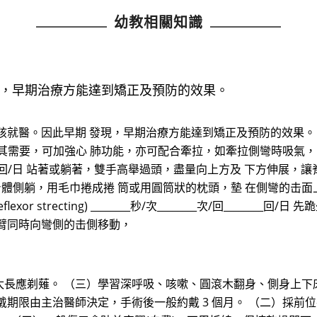
幼教相關知識
現，早期治療方能達到矯正及預防的效果。
孩就醫。因此早期 發現，早期治療方能達到矯正及預防的效果。
題的病患尤其需要，可加強心 肺功能，亦可配合牽拉，如牽拉側彎時吸氣， 
_次/回________回/日 站著或躺著，雙手高舉過頭，盡量向上方及 下方伸
分/回_______回/日 身體側躺，用毛巾捲成捲 筒或用圓筒狀的枕頭，墊 
xor strecting) ________秒/次________次/回____
臂同時向彎側的击側移動，
長應剃薙。 （三）學習深呼吸、咳嗽、圓滾木翻身、側身上下床
戴期限由主治醫師決定，手術後一般約戴 3 個月。 （二）採前