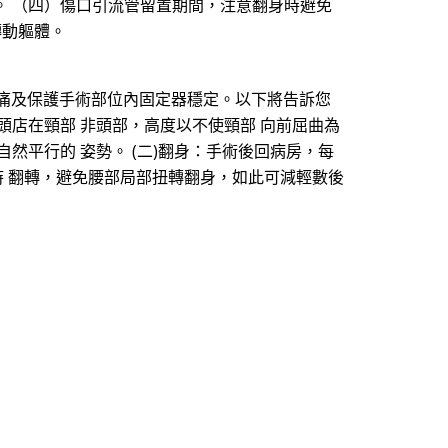
。 （四）傷口引流管留置期間，注意翻身時避免
轉動軀體。
疼痛及保護手術部位內固定器穩定。以下將告訴您
枕頭店在頸部 非頭部，高度以不使頸部 向前屈曲為
然平行的 姿勢。 (二)翻身：手術後回病房，每
時 翻轉，避免腰部局部扭轉翻身，如此可減輕數後