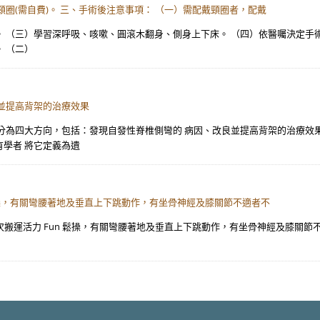
圈(需自費)。 三、手術後注意事項： （一）需配戴頸圈者，配戴
 （三）學習深呼吸、咳嗽、圓滾木翻身、側身上下床。 （四）依醫囑決定手術後
 （二）
並提高背架的治療效果
分為四大方向，包括：發現自發性脊椎側彎的 病因、改良並提高背架的治療效
學者 將它定義為遺
n 鬆操，有關彎腰著地及垂直上下跳動作，有坐骨神經及膝關節不適者不
. 本次搬運活力 Fun 鬆操，有關彎腰著地及垂直上下跳動作，有坐骨神經及膝關節