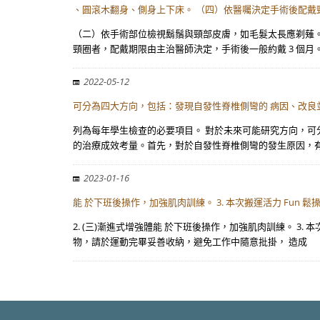
、圓滾木翻身、側身上下床。 （四）依醫囑決定手術後配戴頸
（二）依手術部位檢視鬍鬚與頸部皮膚，如毛髮太長應剃薙。
頸圈者，配戴期限由主治醫師決定，手術後一般約戴 3 個月。
2022-05-12
可分為四大方向，包括：發現自發性脊椎側彎的 病因、改良
列為每年學生檢查的必要項目。 對於未來可能研究方向，可
的治療成效考量。首先，對於自發性脊椎側彎的發生原因，有
2023-01-16
能 於下班後操作，加強肌肉訓練。 3. 本次搬運活力 Fu
2. (三)漸進式增強體能 於下班後操作，加強肌肉訓練。 3
物，請於運動完畢妥善收納，避免工作中隨意批掛， 造成