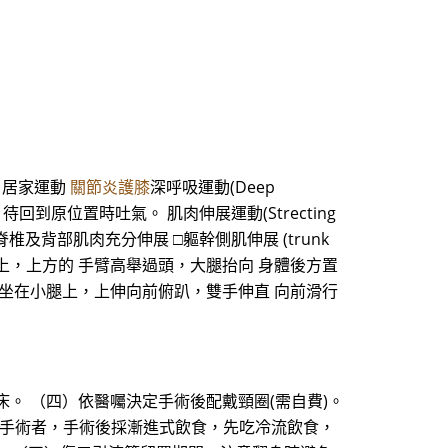
 居家運動
關節炎護膝
深呼吸運動(Deep
待回到原位置時吐氣。 肌肉伸展運動(Strecting
展，讓脊椎及背部肌肉充分伸展 □軀幹側肌伸展 (trunk
在側彎的击面上，上方的 手臂高舉過頭，大腿抬向 身體後方置
____回/日 先跪坐在小腿上，上伸向前俯趴，雙手伸直 向前滑行
。 （四）依醫囑決定手術後配戴頸圈(需自費)。
位手術者，手術後採漸進式飲食，先吃冷流飲食，