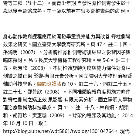
彎等三種（註十二）。而青少年期 自發性脊椎側彎發生於十
歲以後至骨骼成熟。在十歲以前有在很多脊椎彎曲的病 例。
身心動作教育課程應用於開發學童覺察能力與改善 脊柱側彎
效果之研究。國立臺東大學教育研究所。頁 47。 註二十四、
孫鴻明（2007）。分析胸椎脊椎側彎術後結果之影響因子與
臨床探討。 私立長庚大學機械工程研究所。頁 5-6。 註二十
五、鄭芳欣（2008）。不同椎體旋轉角度與施力條件對脊柱
側彎之矯正果 影響-有限元素分析。國立陽明大學物理治療暨
輔助科技學系。
關節炎護膝
頁 10。 註二十六、同註二十五。
註二十七、鄭芳欣（2008）。不同椎體旋轉角度與施力條件
對脊柱側彎之矯正效 果影響-有限元素分析。國立陽明大學物
理治療暨輔助科技學系。 頁 11。 註二十八、林育姍、胡榮
和、胡雅珍、樊惠瑜（2009）。背架的種類及其功能。 2014
年 10 月 10 日，取自
http://blog.xuite.net/wdt5861/twblog/130104764。 現代