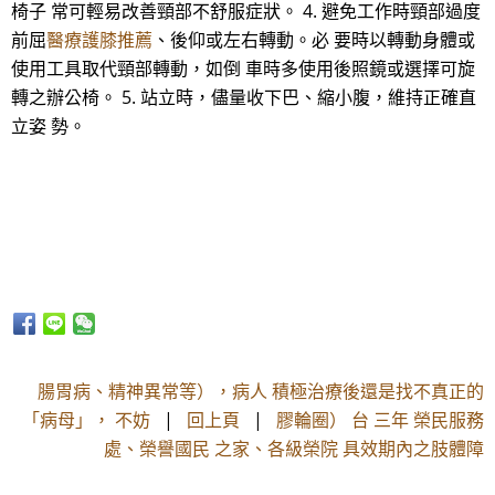
椅子 常可輕易改善頸部不舒服症狀。 4. 避免工作時頸部過度
前屈
醫療護膝推薦
、後仰或左右轉動。必 要時以轉動身體或
使用工具取代頸部轉動，如倒 車時多使用後照鏡或選擇可旋
轉之辦公椅。 5. 站立時，儘量收下巴、縮小腹，維持正確直
立姿 勢。
腸胃病、精神異常等），病人 積極治療後還是找不真正的
「病母」， 不妨
|
回上頁
|
膠輪圈） 台 三年 榮民服務
處、榮譽國民 之家、各級榮院 具效期內之肢體障