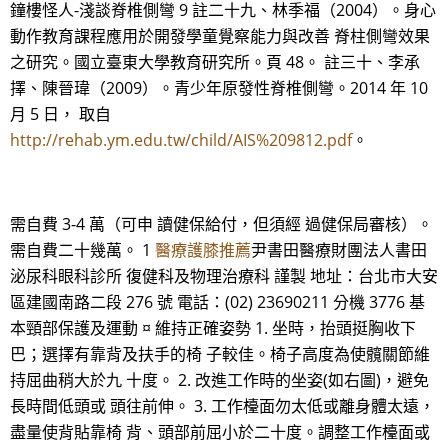
鐘樓怪人-淺談脊椎側彎 9 註二十九、林季福（2004）。身心
動作教育課程應用於開發學童覺察能力與改善 脊柱側彎效果
之研究。國立臺東大學教育研究所。頁 48。 註三十、李承
擇、陳晉瑋（2009）。青少年原發性脊椎側彎。2014 年 10
月 5 日， 取自
http://rehab.ym.edu.tw/child/AIS%209812.pdf
。
需自費 3-4 萬（可申 讀健保給付，但須經 過健保局審核）。
需自費二十幾萬。 1
醫療護膝推薦
尹書田醫療財團法人書田
泌尿科眼科診所 復健科及物理治療科 謹製 地址：台北市大安
區建國南路二段 276 號 電話：(02) 23690211 分機 3776 基
本頸部保護及運動 ¤ 維持正確姿勢 1. 坐時，抬頭挺胸收下
巴；選擇有靠背及扶手的椅 子較佳。椅子高度為使髖關節維
持屈曲稍大於九 十度。 2. 改進工作時的坐姿(如右圖)，避免
長時間低頭或 頭往前伸。 3. 工作檯面勿太低或離身體太遠，
盡量使背貼靠椅 背、頭部前屈小於二十度。調整工作檯面或