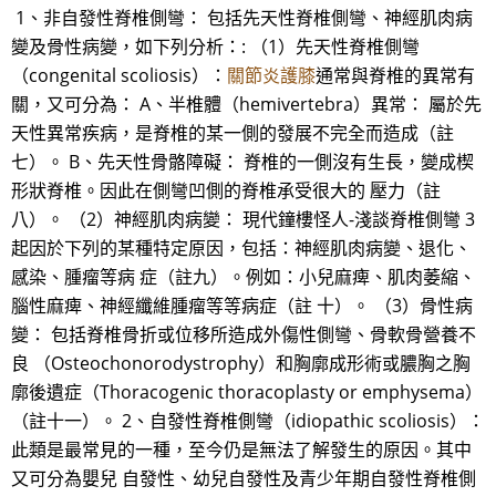
1、非自發性脊椎側彎： 包括先天性脊椎側彎、神經肌肉病
變及骨性病變，如下列分析：: （1）先天性脊椎側彎
（congenital scoliosis）：
關節炎護膝
通常與脊椎的異常有
關，又可分為： A、半椎體（hemivertebra）異常： 屬於先
天性異常疾病，是脊椎的某一側的發展不完全而造成（註
七）。 B、先天性骨骼障礙： 脊椎的一側沒有生長，變成楔
形狀脊椎。因此在側彎凹側的脊椎承受很大的 壓力（註
八）。 （2）神經肌肉病變： 現代鐘樓怪人-淺談脊椎側彎 3
起因於下列的某種特定原因，包括：神經肌肉病變、退化、
感染、腫瘤等病 症（註九）。例如：小兒麻痺、肌肉萎縮、
腦性麻痺、神經纖維腫瘤等等病症（註 十）。 （3）骨性病
變： 包括脊椎骨折或位移所造成外傷性側彎、骨軟骨營養不
良 （Osteochonorodystrophy）和胸廓成形術或膿胸之胸
廓後遺症（Thoracogenic thoracoplasty or emphysema）
（註十一）。 2、自發性脊椎側彎（idiopathic scoliosis）：
此類是最常見的一種，至今仍是無法了解發生的原因。其中
又可分為嬰兒 自發性、幼兒自發性及青少年期自發性脊椎側