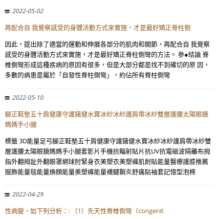
2022-05-02
再配合自 我覺察感受的身體活動方式來實施，才是最好矯正脊柱側
因此，提出除了適當的運動和伸展各部分的肌肉和關節，再配合自 我覺察
感受的身體活動方式來實施，才是最好矯正脊柱側彎的方法。 參●結論 脊
椎側彎形成這種疾病的原因有很多，但是大部分都是找不到確切的原 因，
多數的病患是屬於「自發性脊柱側彎」，約佔所有脊柱側彎
2022-05-10
腳正鞋墊五十肩健康守護鍺健水寶冰紗冰紗護肩帶冰紗雙層護腰太陽眼鏡
媽媽手小腿
標籤 3D能量足弓腳正鞋墊五十肩健康守護鍺健水寶冰紗冰紗護肩帶冰紗雙
層護腰太陽眼鏡媽媽手小腿套影片手機抗輻射貼片抗UV抗電磁波隔離布拇
指外翻拇趾外翻眼罩網球肘緊身衣美塑衣美塑褲肌耐貼能量醫療護膝推薦
服飾能量毯能量煥顏能量美塑褲能量襪腱鞘炎舒痛貼袖套記憶型泡棉
2022-04-29
性病變，如下列分析：: （1）先天性脊椎側彎（congenit