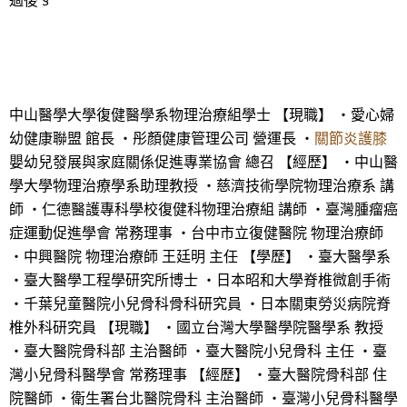
過後 §
中山醫學大學復健醫學系物理治療組學士 【現職】 ・愛心婦
幼健康聯盟 館長 ・彤顏健康管理公司 營運長 ・
關節炎護膝
嬰幼兒發展與家庭關係促進專業協會 總召 【經歷】 ・中山醫
學大學物理治療學系助理教授 ・慈濟技術學院物理治療系 講
師 ・仁德醫護專科學校復健科物理治療組 講師 ・臺灣腫瘤癌
症運動促進學會 常務理事 ・台中市立復健醫院 物理治療師
・中興醫院 物理治療師 王廷明 主任 【學歷】 ・臺大醫學系
・臺大醫學工程學研究所博士 ・日本昭和大學脊椎微創手術
・千葉兒童醫院小兒骨科骨科研究員 ・日本關東勞災病院脊
椎外科研究員 【現職】 ・國立台灣大學醫學院醫學系 教授
・臺大醫院骨科部 主治醫師 ・臺大醫院小兒骨科 主任 ・臺
灣小兒骨科醫學會 常務理事 【經歷】 ・臺大醫院骨科部 住
院醫師 ・衛生署台北醫院骨科 主治醫師 ・臺灣小兒骨科醫學