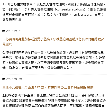
1、非自發性脊椎側彎： 包括先天性脊椎側彎、神經肌肉病變及骨性病變，
如下列分析：: （1）先天性脊椎側彎（congenital scoliosis）：關節炎護膝
通常與脊椎的異常有關，又可分為： A、半椎體（hemivertebra）異常：
屬於先天性異
2021-05-11
。必要時可身體前移或找凳子墊高。頸椎壓迫頸圈輔具勿長時間用肩 膀夾
電話以
6. 伸手取物時勿過度伸長手臂，以免扭傷頸部。必要時可身體前移或找凳
子墊高。頸椎壓迫頸圈輔具勿長時間用肩 膀夾電話以免扭傷頸部。 7. 睡覺
時，枕頭勿太高或太硬。以可舒適支撐頭及頸於正確姿勢，避免頸部過度
伸、仰為宜；床 墊亦不應太軟，儘量勿俯臥太久。
2021-04-18
臺北市北投區天母西路 112 號。 脊柱側彎 汐止國泰綜合醫院 醫療
2.振興公園地下停車場：臺北市北投區天母西路 112 號。 脊柱側彎 汐止國
泰綜合醫院 醫療頸圈推薦復健科 物理治療組編印 著作權人：汐止國泰綜合
醫院復健科物理治療 本著作非經著作權人同意，不得轉載、翻印或轉售 ■