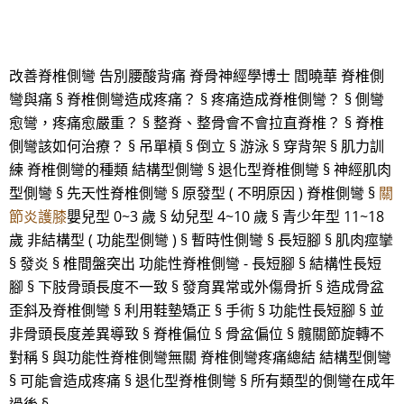
改善脊椎側彎 告別腰酸背痛 脊骨神經學博士 閻曉華 脊椎側
彎與痛 § 脊椎側彎造成疼痛？ § 疼痛造成脊椎側彎？ § 側彎
愈彎，疼痛愈嚴重？ § 整脊、整骨會不會拉直脊椎？ § 脊椎
側彎該如何治療？ § 吊單槓 § 倒立 § 游泳 § 穿背架 § 肌力訓
練 脊椎側彎的種類 結構型側彎 § 退化型脊椎側彎 § 神經肌肉
型側彎 § 先天性脊椎側彎 § 原發型 ( 不明原因 ) 脊椎側彎 §
關
節炎護膝
嬰兒型 0~3 歲 § 幼兒型 4~10 歲 § 青少年型 11~18
歲 非結構型 ( 功能型側彎 ) § 暫時性側彎 § 長短腳 § 肌肉痙攣
§ 發炎 § 椎間盤突出 功能性脊椎側彎 - 長短腳 § 結構性長短
腳 § 下肢骨頭長度不一致 § 發育異常或外傷骨折 § 造成骨盆
歪斜及脊椎側彎 § 利用鞋墊矯正 § 手術 § 功能性長短腳 § 並
非骨頭長度差異導致 § 脊椎偏位 § 骨盆偏位 § 髖關節旋轉不
對稱 § 與功能性脊椎側彎無關 脊椎側彎疼痛總結 結構型側彎
§ 可能會造成疼痛 § 退化型脊椎側彎 § 所有類型的側彎在成年