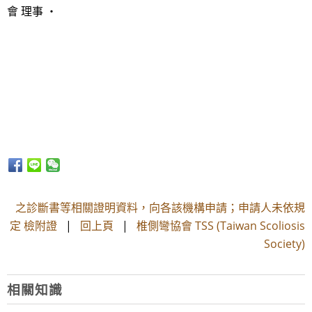
會 理事 ・
之診斷書等相關證明資料，向各該機構申請；申請人未依規
定 檢附證
|
回上頁
|
椎側彎協會 TSS (Taiwan Scoliosis
Society)
相關知識