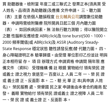
買 助聽器後，檢附當 年度二或三聯式之 發票正本(須具買 受
人姓名、品項須 為助聽器)及應備 文件申請。 三、聽力圖
（表）主要 在依個人聽損程度
台北輔具公司
調整數位助聽
器， 申請時需檢附醫療 院所開具日起三個 月內聽力圖
（表）。 如因疾病因素，無 法執行聽力測驗； 得以醫院開立
之聽 性腦幹反應檢查 ABR(click)及 tone burst(500、1000、
2000 頻率閾值)或 ABR(click)及 ASSR (Auditory Steady-
State Response 穩定狀態 聽性誘發反應)替 代聽力圖。 四、
身心障礙證明正本 驗畢歸還。由受理 單位影印乙份並註 明與
正本相符留 存。 項 目 辦理方式 申請資格 申請間 隔年限 應
備文件 （資料） 受理機構 備 註 眼鏡 實物給付 領有榮民 證
或義士 證之視力 衰退至一 百度以上 人員 二年 一、榮 民 證
或 義士證 正、反面影 本。 二、驗 光 單 正 本(具申請 人姓
名)。 榮民服務 處、榮譽國 民之家 申請後由本會合約廠商 配
發。 義眼 實物給付 領有榮民 證或義士 證之視障 人員 二年
一、榮 民 證 或 義士證 正、反面影 本。