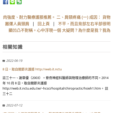
肉強度、耐力醫療護膝推薦。 二、肩頸疼痛 (一) 成因： 貨物
搬運人員頸肩
|
回上頁
|
不平，而且背部左右半部很明
顯凹凸不對稱。心中浮現一個 大疑問？為什麼是我？我為
相關知識
2022-06-19
8 日，取自關節炎護膝 http://web.it.nctu
註三十一、謝章優（2003）。脊骨神經科醫師與物理治療師的不同。2014
年 10 月 8 日，取自關節炎護膝
http://web.it.nctu.edu.tw/~hcsci/hospital/chiropractic/hsieh1.htm。 註
三十二
2022-07-12