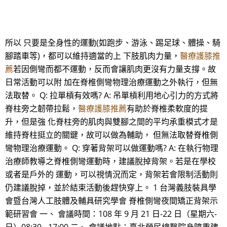
所以 只要是全身性的運動(如跑步、游泳、踢足球、體操、騎
腳踏車等)，都可以維持適當的上 下肢肌肉力量，
醫療護膝推
薦
若因側彎而都不運動，反而會讓肌肉更沒有力量支撐。故
日常活動可以附 加在脊椎側彎物理治療運動之外執行，但無
法取替。 Q: 拉單槓有效嗎? A: 吊單槓利用地心引力的方式將
脊柱旁之韌帶拉鬆，
醫療護膝推薦
有助於脊椎柔軟度的提
升，但是強 化脊柱旁的肌肉與雙腳之間的平均承重模式才是
維持脊柱挺立的關鍵，故可以做為輔助， 但無法取替脊椎側
彎物理治療運動。 Q: 穿著背架可以做運動嗎? A: 在執行物理
治療師教導之脊椎側彎運動時，建議脫掉背架。若是在學校
或者是戶外的 運動，可以視情況而定，背架若會限制活動則
仍建議脫掉，並於結束活動後趕快穿上。 1 台灣義肢裝具學
會暨台灣人工肢體及輔具研究學會 脊椎側彎夜間矯正背架示
範研習會 一、 會議時間：108 年 9 月 21 日-22 日（星期六-