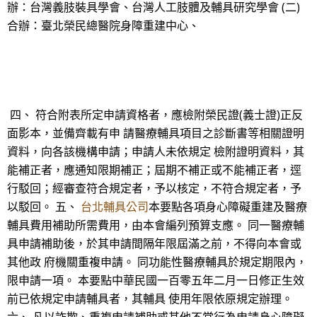
辦：台灣義肢裝具學會、台灣人工肢體及輔具研究學會 (二)
合辦：臺北榮民總醫院身障重建中心、
四、 符合附表所定申請資格者，應檢附榮民證(義士證)正反
面影本，並備齊載有申 請醫療輔具項目之診斷書等相關證明
資料，向各該機構申請；申請人未依規定 檢附證明資料，其
能補正者，應通知限期補正；屆期不補正或不能補正者，逕
行駁回；經審查符合規定者，予以核定，不符合規定者，予
以駁回。 五、
台北輔具公司
本要點各項身心障礙重建及醫療
輔具費用補助所需費用，由本會編列預算支應。 同一醫療輔
具申請補助後，於其申請間隔年限屆滿之前，不得向本會或
其他政 府機關重複申請。 同功能性醫療輔具於規定期限內，
限申請一項。 本要點中華民國一百零五年二月一日修正生效
前已依規定申請輔具者，其輔具 使用年限依原規定辦理。