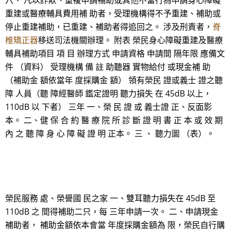
六、 凡以詐欺、重複申請補助或其他不當行為申請身心障礙
重建或醫療輔具費用補 助者，受理機構得不予重建、補助或
停止重建補助，已重建、補助者得追回之。 涉及刑責者，
脊
椎矯正器
移送司法機關辦理。 附表 榮民身心障礙重建及醫療
輔具補助項目 項 目 辦理方式 申請資格 申請間 隔年限 應備文
件 （資料） 受理機構 備 註 助聽器 實物給付 或現金補 助
（補助金 額依當年 度採購金 額） 領有榮民 證或義士 證之聽
障 人員（聽 障經醫師 鑑定證明 聽力損失 在 45dB 以上，
110dB 以 下者） 三年 一、榮 民 證 或 義士證 正、反面影
本。 二、健 保 合 約 醫 療 院 所 診 斷 證 明 書 正 本 或 效 期
內 之 聽 障 身 心 障 礙 證 明 正本。 三 、 聽力圖 （表）。
榮民服務 處、榮譽國 民之家 一、雙耳聽力損失在 45dB 至
110dB 之 間得補助二只，每 三年申請一次。 二、申請現金
補助者， 補助金額依本會當 年度採購金額為 限，榮民自行購