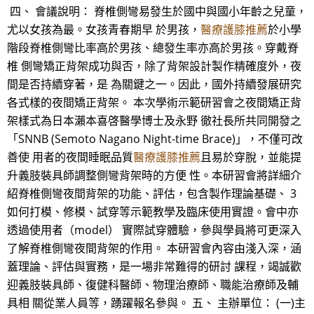
四、 會議說明： 脊椎側彎易發生於國中與國小年齡之兒童，
尤以女孩為最。女孩青春期早 於男孩，
醫療護膝推薦
於小學
階段脊椎側彎比率高於男孩、總發生率亦高於男孩。穿戴脊
椎 側彎矯正背架成功與否，除了背架設計製作精確度外，夜
間是否持續穿著，是 為關鍵之一。因此，國外持續發展研究
各式樣的夜間矯正背架。 本次學術示範研習會之夜間矯正背
架樣式為日本瀨本喜啓醫學博士及永野 徹社長所共同開發之
「SNNB (Semoto Nagano Night-time Brace)」，不僅可改
善使 用者的夜間睡眠品質
醫療護膝推薦
且易於穿脫，並能提
升義肢裝具師調整側彎背架時的方便 性。本研習會將詳細介
紹脊椎側彎夜間背架的功能、評估，包含製作理論基礎、 3
如何打模、修模、試穿等示範教學及臨床使用實證。會中亦
透過使用者（model） 實際試穿體驗，參與學員將可更深入
了解脊椎側彎夜間背架的作用。 本研習會內容由淺入深，涵
蓋理論、評估與實務，是一場非常難得的研討 課程，竭誠歡
迎義肢裝具師、復健科醫師、物理治療師、職能治療師及輔
具相 關從業人員等，踴躍報名參與。 五、 主辦單位： (一)主