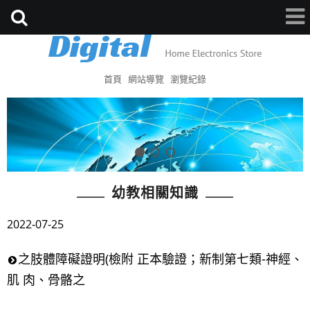
首頁
網站導覽
瀏覽紀錄
幼教相關知識
2022-07-25
之肢體障礙證明(檢附 正本驗證；新制第七類-神經、
肌 肉、骨骼之