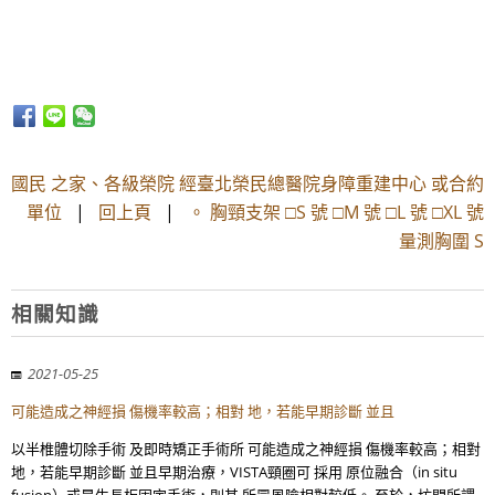
國民 之家、各級榮院 經臺北榮民總醫院身障重建中心 或合約
單位
|
回上頁
|
。 胸頸支架 □S 號 □M 號 □L 號 □XL 號
量測胸圍 S
相關知識
2021-05-25
可能造成之神經損 傷機率較高；相對 地，若能早期診斷 並且
以半椎體切除手術 及即時矯正手術所 可能造成之神經損 傷機率較高；相對
地，若能早期診斷 並且早期治療，VISTA頸圈可 採用 原位融合（in situ