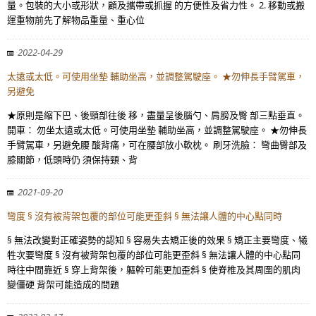
量。包裝的大小或形狀，顧及攜帶或抓握 的方便性及省力性。 2. 移動或搬
運重物前先了解物品重量、重心位
2022-04-29
太遠或太低。可使用坐墊 輔助坐高，並調整駕駛座。 ★勿伸長手臂駕車，
另避免
★原則是縮下巴、後頸部往後 移，盡量呈後腦勺、肩膀及臀 部三點垂直。
開車： 勿坐太遠或太低。可使用坐墊 輔助坐高，並調整駕駛座。 ★勿伸長
手臂駕車，另避免腰 酸背痛，可在腰部放小軟枕。 刷牙洗臉： 彎曲臀部及
膝關節，低頭時仍 須保持頸、背
2021-09-20
彎度 § 沒有被背架包覆的部位可能更歪斜 § 無法讓人體的中心點同時
§ 無法改變對正確姿勢的認知 § 容易失去矯正後的效果 § 矯正主要彎度、犧
牲次要彎度 § 沒有被背架包覆的部位可能更歪斜 § 無法讓人體的中心點同
時往中間靠近 § 穿上背架後，軀幹可能更加歪斜 § 使脊椎及其周圍的肌肉
變僵硬 背架可能造成的問題