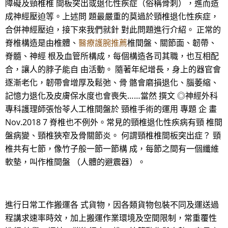
障礙及頸椎椎 間板突出或退化性疾症（俗稱骨刺），進而造
成神經壓迫等。上述問 題最嚴重的莫過於頸椎退化性疾症，
合併神經壓迫，接下來我們就針 對此問題進行介紹。 正常的
脊椎構造是由椎體、
醫療護腕推薦
椎間盤、關節面、韌帶、
脊髓、神經 根及血管所構成，每個構造各司其職，也互相配
合，讓人的脖子能自 由活動。 隨著年紀增長，身上的器官會
逐漸老化，韌帶會增厚及鬆弛、骨 骼會磨損退化、腦萎縮、
記憶力退化及皮膚保水度也會喪失……當然 撰文 ◎神經外科
專科護理師張怡苓人工椎間盤於 頸椎手術的運用 專題 企 畫
Nov.2018 7 脊椎也不例外。常見的頸椎退化性疾病有頸 椎間
盤病變、頸椎狹窄及骨關節炎。 何謂頸椎椎間板突出症？ 頸
椎共有七節，像竹子般一節一節構 成，每節之間有一個纖維
軟墊，叫作椎間盤 （人體的避震器）。
進行日常工作搬運各 式貨物，因各類貨物包裝不同及運送過
程講求速率時效，加上搬運作業環境及空間限制，常重覆性