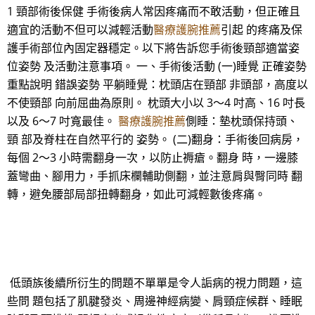
1 頸部術後保健 手術後病人常因疼痛而不敢活動，但正確且
適宜的活動不但可以減輕活動
醫療護腕推薦
引起 的疼痛及保
護手術部位內固定器穩定。以下將告訴您手術後頸部適當姿
位姿勢 及活動注意事項。 一、手術後活動 (一)睡覺 正確姿勢
重點說明 錯誤姿勢 平躺睡覺：枕頭店在頸部 非頭部，高度以
不使頸部 向前屈曲為原則。 枕頭大小以 3～4 吋高、16 吋長
以及 6～7 吋寬最佳。
醫療護腕推薦
側睡：墊枕頭保持頭、
頸 部及脊柱在自然平行的 姿勢。 (二)翻身：手術後回病房，
每個 2～3 小時需翻身一次，以防止褥瘡。翻身 時，一邊膝
蓋彎曲、腳用力，手抓床欄輔助側翻，並注意肩與臀同時 翻
轉，避免腰部局部扭轉翻身，如此可減輕數後疼痛。
低頭族後續所衍生的問題不單單是令人詬病的視力問題，這
些問 題包括了肌腱發炎、周邊神經病變、肩頸症候群、睡眠