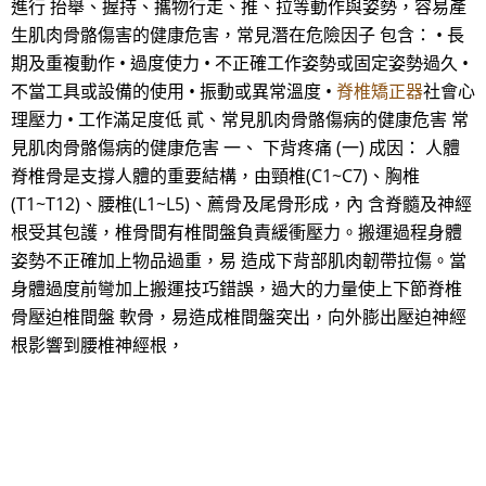
進行 抬舉、握持、攜物行走、推、拉等動作與姿勢，容易產
生肌肉骨骼傷害的健康危害，常見潛在危險因子 包含： • 長
期及重複動作 • 過度使力 • 不正確工作姿勢或固定姿勢過久 •
不當工具或設備的使用 • 振動或異常溫度 •
脊椎矯正器
社會心
理壓力 • 工作滿足度低 貳、常見肌肉骨骼傷病的健康危害 常
見肌肉骨骼傷病的健康危害 一、 下背疼痛 (一) 成因： 人體
脊椎骨是支撐人體的重要結構，由頸椎(C1~C7)、胸椎
(T1~T12)、腰椎(L1~L5)、薦骨及尾骨形成，內 含脊髓及神經
根受其包護，椎骨間有椎間盤負責緩衝壓力。搬運過程身體
姿勢不正確加上物品過重，易 造成下背部肌肉韌帶拉傷。當
身體過度前彎加上搬運技巧錯誤，過大的力量使上下節脊椎
骨壓迫椎間盤 軟骨，易造成椎間盤突出，向外膨出壓迫神經
根影響到腰椎神經根，