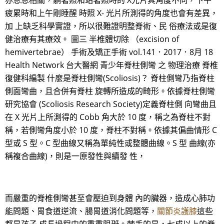
亦息息相關，躺著照和站著照時的 X光片其角度不同，下午
疲累時和上午剛睡醒 時照 X- 光片所測得的角度也會有差異，
加 上缺乏科學實證，所以很難證明整脊術、民 俗療法或是復
健治療有其療效。 圖三 半椎體切除 （excision of
hemivertebrae） 手術及矯正手術 vol.141．2017．8月 18
Health Network 台大醫網 青少年脊柱側彎 之 物理治療 脊椎
復健科編製 什麼是脊柱側彎(Scoliosis)？ 脊柱側彎乃指脊柱
側面彎曲，且合併有脊柱 旋轉所造成的畸形。依據脊柱側彎
研究協會 (Scoliosis Research Society)定義脊柱側 向彎曲且
在 X 光片上所測得的 Cobb 角大於 10 度，稱之為脊柱不對
稱，若側彎角度小於 10 度，脊柱不對稱。依據其偏曲情形 C
型或 S 型。C 型曲線又稱為單純性或整體曲線。S 型 曲線(亦
稱複合曲線)，則是一原發性與續發 性，
而嚴重的脊椎側彎甚至會壓迫到身體 內的臟器，造成心肺功
能問題、胃食道逆流、腸胃道消化問題等，
關節炎護膝
這些