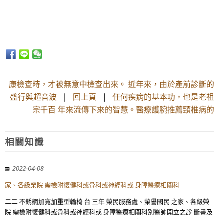
康檢查時，才被無意中檢查出來。 近年來，由於產前診斷的
盛行與超音波
|
回上頁
|
任何疾病的基本功，也是老祖
宗千百 年來流傳下來的智慧。醫療護腕推薦頸椎病的
相關知識
2022-04-08
家、各級榮院 需檢附復健科或骨科或神經科或 身障醫療相關科
二二 不銹鋼加寬加重型輪椅 台 三年 榮民服務處、榮譽國民 之家、各級榮
院 需檢附復健科或骨科或神經科或 身障醫療相關科別醫師開立之診 斷書及