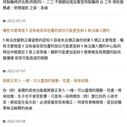
特製輪椅評估表(附錄四)。 二三 不銹鋼加寬加重型特製輪椅 台 三年 榮民服
務處、榮譽國民 之家、各級
2022-05-10
犧牲次要彎度 § 沒有被背架包覆的部位可能更歪斜 § 無法讓人體的
§ 無法改變對正確姿勢的認知 § 容易失去矯正後的效果 § 矯正主要彎度、犧
牲次要彎度 § 沒有被背架包覆的部位可能更歪斜 § 無法讓人體的中心點同
時往中間靠近 § 穿上背架後，軀幹可能更加歪斜 § 使脊椎及其周圍的肌肉
變僵硬 背架可能造成的問題
2022-07-07
將跟正常人 一樣，可以盡情的運動、唸書，將來結婚
你（妳）身體的其他功能都將跟正常人 一樣，可以盡情的運動、唸書，將
來結婚、生子也不會受影響，只是有一段時間你（妳）要比別的 小孩辛
苦，那就是在長大前，必須穿著背架來矯正。 特發性脊椎側彎，是目前醫
學無法解釋的疾病
2022-05-08