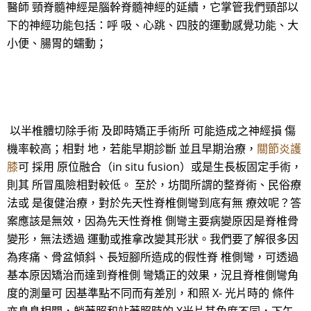
醫師 頸脊髓神經是腦幹脊髓神經的延續，它掌管我們頸部以
下的神經功能包括：呼 吸、心跳、四肢的運動感覺功能、大
小便、腸胃的蠕動；
以半椎體切除手術 及即時矯正手術所 可能造成之神經損 傷
機率較高；相對 地，若能早期診斷 並且早期治療，
關節炎護
膝
可 採用 原位融合（in situ fusion）或是生長板固定手術，
則其 所冒風險相對較低。 至於，坊間所謂的整脊術、民俗療
法或 是復健治療，對於先天性脊椎側彎到底有無 療效呢？答
案應該是無效，因為先天性脊椎 側彎主要病變原因是脊椎骨
變形，無法透過 運動或推拿改變其形狀。我們要了解很多因
為疼痛、骨盆傾斜、長短腳所造成的假性脊 椎側彎，可透過
基本原因矯治而達到脊椎側 彎矯正的效果，況且脊椎側彎角
度的測量可 因基準點不同而有差別，和照 X- 光片時的 條件