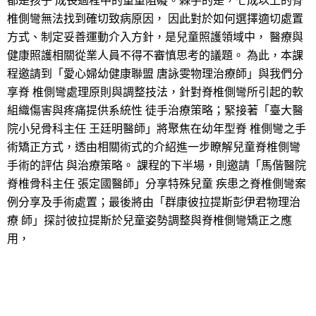
都是孩子 成長過程中的重重阻礙。棘手的是，七成以上的脊
椎側彎無法找到確切致病原因， 因此對於如何選擇適切處置
方式、制定妥善運動介入方針，是兒童照護領域中， 醫療與
健康照護相關從業人員不得不審慎思考的議題。 為此，本課
程邀請到「愛心婦幼健康聯盟 唐詠雯物理治療師」與我們分
享脊 椎側彎處理原則與調整技法，針對脊椎側彎所引起的軟
組織傷害與疼痛提供系統性 徒手治療策略；緊接著「臺大醫
院小兒骨科主任 王廷明醫師」將聚焦在幼年型脊 椎側彎之手
術矯正方式，透由相關術式的介紹進一步瞭解兒童脊椎側彎
手術的評估 與治療策略。 課程的下半場，則邀請「馬偕醫院
脊椎骨科主任 張定國醫師」分享特殊兒童 疾患之脊椎側彎案
例分享及手術處置；最後將由「群康彼拉提斯彭伊君物理治
療 師」探討彼拉提斯於兒童姿勢調整與脊椎側彎矯正之應
用，