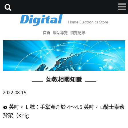
首頁
網站導覽
瀏覽紀錄
幼教相關知識
2022-08-15
英吋。 L 號：手掌寬介於 4～4.5 英吋。 □騎士泰勒
背架（Knig