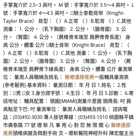
手掌寬介於 2.5~3 英吋。 M 號：手掌寬介於 3.5～4 英吋。 L
號：手掌寬介於 4～4.5 英吋。 □騎士泰勒背架（Knight-
Taylor Brace） 背型：（ ）A.正常 （ ）B.駝背 （ ）C.其他
測量： 1. 公分，（乳下胸圍） 2. 公分，（腸骨圍） 3. 公
分，（臀圍） 4. 公分，（薦椎骨末端至 肩胛骨脊長度） 身
高 公分，體重 公斤 □騎士背架（Knight Brace） 背型：（
）A.正常 （ ）B.駝背 （ ）C.其他 測量： 1. 公分，（乳下胸
圍） 2. 公分，（腸骨圍） 3. 公分，（臀圍） 4. 公分，（薦
椎骨末端至 肩胛骨下緣長度） 身高 公分，體重 公斤 量測單
位： 量測人員職稱及姓名：
醫療護膝推薦
一般輔具量測表
(參考範例) 基本資料： 量測日期： 年 月 日 1.姓名： 2.性
別：□男 □女 3.身分證字號： 4.生日： 年 月 日 5.診斷： 6.寄
送地址： 輔具配置： 頸圈(MIAMI)測量示意圖 頸周長: 吋 肩
高點至下巴: 吋 量測單位： 量測人員職稱及姓名： 諮詢電
話：(03)492-3030 專人掛號專線：(03)493-1010 桃園縣平鎮
市廣泰路 77 號 壢 新 凡 事 用 心 對 您 無 限 關 心
醫療護膝
推薦
頸椎病變及微創手術 文‧壢新醫院神經外科 陳宏龍主治