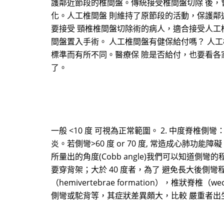
護鄰近節段的椎間盤。傳統接受椎間盤切除 後，
化。人工椎間盤 則維持了原節段的活動，保護鄰
要接受 頸椎椎間盤切除術的病人，適合接受人工
間盤置入手術。 人工椎間盤有健保給付嗎？ 人
標準而有所不同。醫療保 險是否給付，也要看各家
了。
一般 <10 度 可視為正常範圍。 2. 中度脊椎側彎：側彎 2
炎。若側彎>60 度 or 70 度, 常造成心肺功
所量出的角度(Cobb angle)我們可以知道側
要穿背架；大於 40 度者，為了 避免長大後側彎程
（hemivertebrae formation），椎狀脊椎（
側彎或駝背等，其症狀差異頗大，比較 嚴重者出