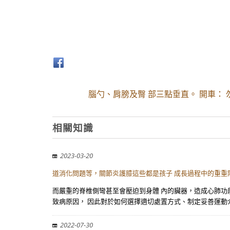
腦勺、肩膀及臀 部三點垂直。 開車：
相關知識
2023-03-20
道消化問題等，關節炎護膝這些都是孩子 成長過程中的重
而嚴重的脊椎側彎甚至會壓迫到身體 內的臟器，造成心肺功
致病原因， 因此對於如何選擇適切處置方式、制定妥善運動
2022-07-30