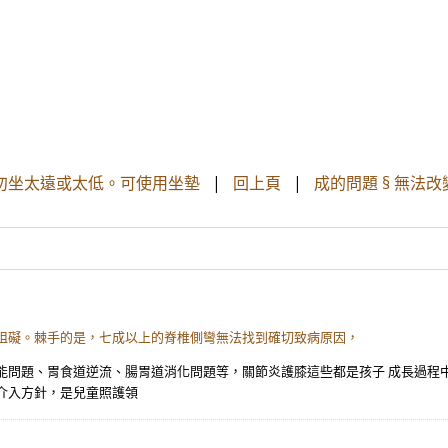
 勿坐太遠或太低。可使用坐墊
|
回上頁
|
成的問題 § 無法改
重阻礙。棘手的是，七成以上的脊椎側彎無法找到確切致病原因，
能問題、胃食道逆流、腸胃道消化問題等，關節炎護膝這些都是孩子 成長過程
介入方針，是兒童照護領