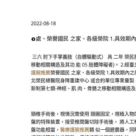
2022-08-18
處、榮譽國民 之家、各級榮院 1.具效期
三六 肘下手掌義肢（自體驅動式） 具 二年 榮民
移動相關構造及其功 能 05 肢體障礙者)。 2
護腕推薦
榮譽國民 之家、各級榮院 1.具效期內之
北榮民總醫院身障重建中心 或合約單位專業量製。 
新制第七類-神經、肌 肉、骨骼之移動相關構造及其功
頸椎手術後，視情況需使用 頸圈固定，視植入物
盤的特殊裝置，接受椎間盤切除手術後， 將人工
盤功能相當，
醫療護腕推薦
類 似一個避震器，