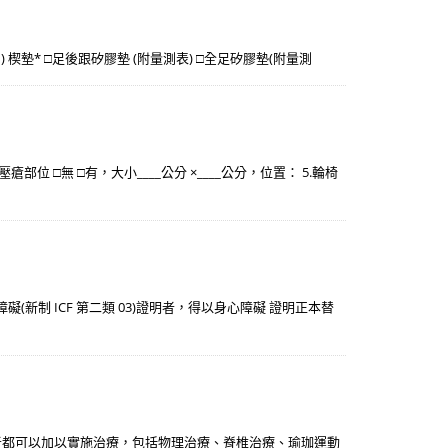
外(內) 楔墊* □足後跟矽膠墊 (附量測表) □全足矽膠墊(附量測
部位 □無 □有，大小____公分 ×____公分，位置： 5.輪椅
(新制 ICF 第二類 03)證明者，得以身心障礙 證明正本替
者都可以加以實施治療，包括物理治療、脊椎治療、瑜珈運動