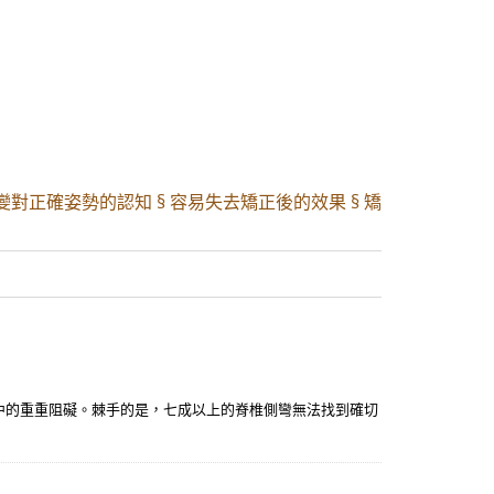
變對正確姿勢的認知 § 容易失去矯正後的效果 § 矯
中的重重阻礙。棘手的是，七成以上的脊椎側彎無法找到確切