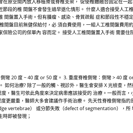
會在原空間內放入移植骨或脊椎支架， 促使椎體融合固定在一起
近節段的椎 間盤不會發生過早退化情形。 什麼人適合接受人工椎
椎 間盤置入手術。但有腫瘤、感染、骨質疏鬆 症和節段性不穩
工椎間盤目前無健保給付，必 須自費使用，一組人工椎間盤費用約
保險公司的保單內 容而定。 接受人工椎間盤置入手術 需要住
0 度 ~ 40 度 or 50 度。 3. 重度脊椎側彎：側彎 > 40 度 or 
能障礙。 如何治療? 除了一般的觸、視診外，醫生會安排 X 光檢查
彎的程度，醫生可依此角度來決定病患應該接受的 治療。一般而言，小於
度更嚴重，醫師大多會建議作手術治療。 先天性脊椎側彎指的是因脊椎
wedge vertebrae） 或分節失敗（defect of segment
生時即被發現；