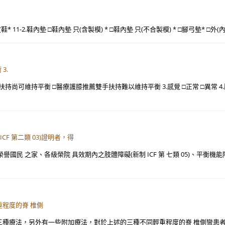
鞋* 11-2.鞋內墊 □鞋內墊 只(含製模) * □鞋內墊 只(不合製模) * □腳弓墊* □
3.
手扶持尚可維持平衡 □醫療護膝推薦雙手扶持難以維持平衡 3.感覺 □正常 □異常 4.壓瘡
ICF 第二類 03)證明者，得
民 之家、各級榮院 具效期內之肢體障礙(新制 ICF 第 七類 05)、平衡機能障礙
程度的脊 椎側
述三種療法，另外有一些附加療法，對於上述的三種不同輕重程度的脊 椎側彎患