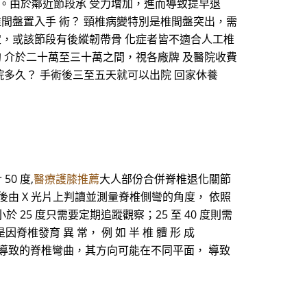
。由於鄰近節段承 受力增加，進而導致提早退
間盤置入手 術？ 頸椎病變特別是椎間盤突出，需
定，或該節段有後縱韌帶骨 化症者皆不適合人工椎
 介於二十萬至三十萬之間，視各廠牌 及醫院收費
院多久？ 手術後三至五天就可以出院 回家休養
50 度,
醫療護膝推薦
大人部份合併脊椎退化關節
，然後由 X 光片上判讀並測量脊椎側彎的角度， 依照
 25 度只需要定期追蹤觀察；25 至 40 度則需
發育 異 常， 例 如 半 椎 體 形 成
ation），所 導致的脊椎彎曲，其方向可能在不同平面， 導致