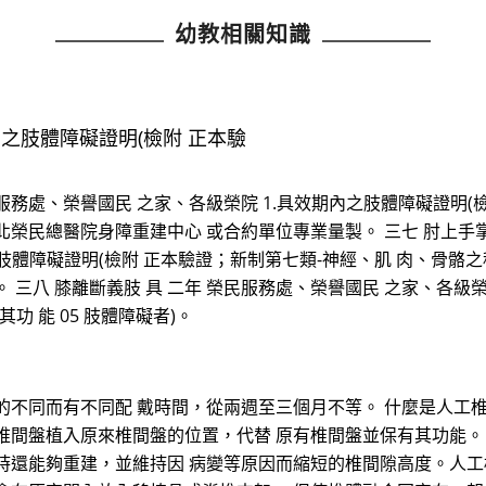
幼教相關知識
內之肢體障礙證明(檢附 正本驗
服務處、榮譽國民 之家、各級榮院 1.具效期內之肢體障礙證明(
.經臺北榮民總醫院身障重建中心 或合約單位專業量製。 三七 肘上手
肢體障礙證明(檢附 正本驗證；新制第七類-神經、肌 肉、骨骼之移動
三八 膝離斷義肢 具 二年 榮民服務處、榮譽國民 之家、各級榮
 能 05 肢體障礙者)。
的不同而有不同配 戴時間，從兩週至三個月不等。 什麼是人工椎
椎間盤植入原來椎間盤的位置，代替 原有椎間盤並保有其功能。
同時還能夠重建，並維持因 病變等原因而縮短的椎間隙高度。人工