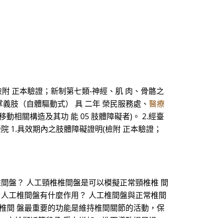
檢附 正本驗證；新制第七類-神經、肌 肉、骨骼之
掌義肢（自體驅動式） 具 二年 榮民服務處、
醫療
相關構造及其功 能 05 肢體障礙者)。 2.經臺
院 1.具效期內之肢體障礙證明(檢附 正本驗證；
間盤？ 人工頸椎椎間盤是可以模擬正常頸椎椎 間
 人工椎間盤有什麼作用？ 人工椎間盤與正常椎間
椎間 盤最重要的功能是維持椎間關節的活動，保