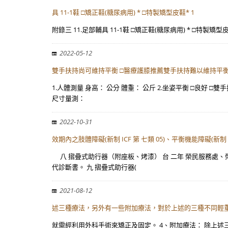
具 11-1鞋 □矯正鞋(糖尿病用) * □特製矯型皮鞋* 1
附錄三 11.足部輔具 11-1鞋 □矯正鞋(糖尿病用) * □特製矯型皮
2022-05-12
雙手扶持尚可維持平衡 □醫療護膝推薦雙手扶持難以維持平衡 
1.人體測量 身高： 公分 體重： 公斤 2.坐姿平衡 □良好 □雙
尺寸量測：
2022-10-31
效期內之肢體障礙(新制 ICF 第 七類 05)、平衡機能障礙(新制 
八 摺疊式助行器（附座板、烤漆） 台 二年 榮民服務處、榮譽國
代診斷書。 九 摺疊式助行器(
2021-08-12
述三種療法，另外有一些附加療法，對於上述的三種不同輕重
就需經利用外科手術來矯正及固定。 4、附加療法： 除上