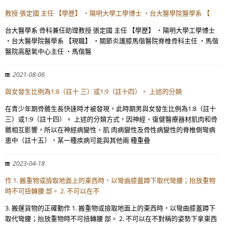
教授 張定國 主任 【學歷】 ・陽明大學工學博士 ・台大醫學院醫學系 【
台大醫學系 骨科兼任助理教授 張定國 主任 【學歷】 ・陽明大學工學博士
・台大醫學院醫學系 【現職】 ・關節炎護膝馬偕醫院脊椎骨科主任 ・馬偕
醫院高壓氧中心主任 ・馬偕醫
2021-08-06
與女發生比例為1:8（註十 三）或1:9（註十四）。 上述的分類
在青少年期骨骼生長快速時才被發現，此時期男與女發生比例為1:8（註十
三）或1:9（註十四）。 上述的分類方式，因神經、復健醫療器材肌肉和骨
骼相互影響，所以在神經病變性、肌 肉病變性及骨性病變性的脊椎側彎病
患中（註十五），某一種疾病可能與其他兩 種重疊
2023-04-18
作 1. 搬重物或撿取地面上的東西時，以彎曲膝蓋蹲下取代彎腰；抬放重物
時不可扭轉腰 部。 2. 不可以在不
3. 搬運貨物的正確動作 1. 搬重物或撿取地面上的東西時，以彎曲膝蓋蹲下
取代彎腰；抬放重物時不可扭轉腰 部。 2. 不可以在不對稱的姿勢下拿東西