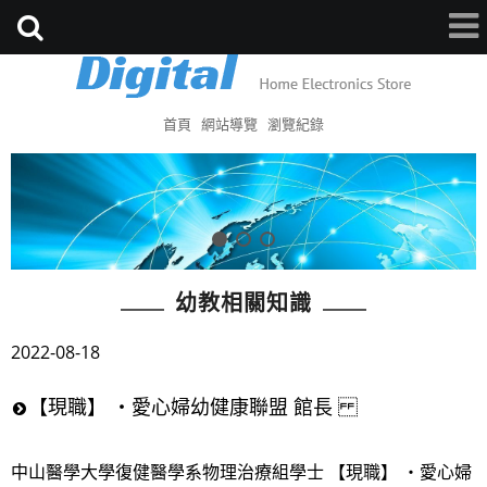
首頁
網站導覽
瀏覽紀錄
幼教相關知識
2022-08-18
【現職】 ・愛心婦幼健康聯盟 館長
中山醫學大學復健醫學系物理治療組學士 【現職】 ・愛心婦