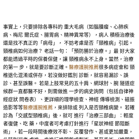
事實上，只要排除各專科的 重大毛病（如腦腫瘤、心肺疾
病、梅尼 爾氏症、腸胃病、精神異常等），病人 積極治療後
還是找不真正的「病母」， 不妨考慮是否「頸椎病」引起。
頸椎病如何治療？ 老話一句：「預防勝於治療。」最 好大家
都能透過平時的保養保健，讓 頸椎病永不上身。當然，治療
的第一 步，就是要診斷正確。
醫療護腕推薦
很多病症會和 頸
椎退化混淆或併存，若沒做好鑑別 診斷，就容易漏診、誤
診、甚至誤醫。 若是上肢常見的五十肩、網球肘、腕 隧道症
候群一直都醫不好，則需做進 一步的病史詢問（包括自律神
經症狀 問卷表）、更詳細的理學檢查、神經 傳導檢測、磁振
造影等等
醫療護腕推薦
，來排除或 列入是否頸椎病變。 若確
診為「交感型頸椎病」後，就可 進行「治療三部曲」：輕度
者復健、吃 藥，中度者可考慮打針進行「星狀神經 節阻斷
術」，若一段時間後療效不彰、 反覆發作、甚或更加嚴重，