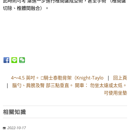
此時則可考 慮進一步進行椎間盤成型術，甚至手術 （椎間盤
切除、椎體間融合）。
4～4.5 英吋。 □騎士泰勒背架（Knight-Taylo
|
回上頁
|
腦勺、肩膀及臀 部三點垂直。 開車： 勿坐太遠或太低。
可使用坐墊
相關知識
2022-10-17