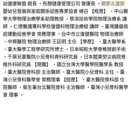
幼健康聯盟 館長 ・彤顏健康管理公司 營運長 ・
關節炎護膝
嬰幼兒發展與家庭關係促進專業協會 總召 【經歷】 ・中山醫
學大學物理治療學系助理教授 ・慈濟技術學院物理治療系 講
師 ・仁德醫護專科學校復健科物理治療組 講師 ・臺灣腫瘤癌
症運動促進學會 常務理事 ・台中市立復健醫院 物理治療師
・中興醫院 物理治療師 王廷明 主任 【學歷】 ・臺大醫學系
・臺大醫學工程學研究所博士 ・日本昭和大學脊椎微創手術
・千葉兒童醫院小兒骨科骨科研究員 ・日本關東勞災病院脊
椎外科研究員 【現職】 ・國立台灣大學醫學院醫學系 教授
・臺大醫院骨科部 主治醫師 ・臺大醫院小兒骨科 主任 ・臺
灣小兒骨科醫學會 常務理事 【經歷】 ・臺大醫院骨科部 住
院醫師 ・衛生署台北醫院骨科 主治醫師 ・臺灣小兒骨科醫學
會 理事 ・