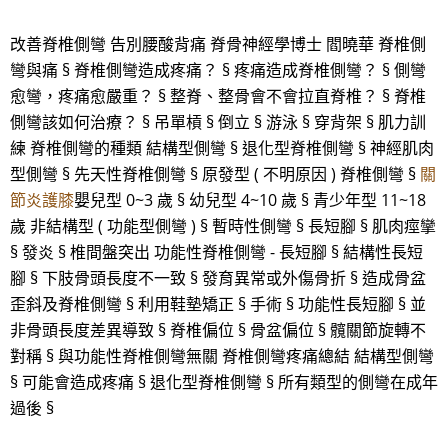
改善脊椎側彎 告別腰酸背痛 脊骨神經學博士 閻曉華 脊椎側
彎與痛 § 脊椎側彎造成疼痛？ § 疼痛造成脊椎側彎？ § 側彎
愈彎，疼痛愈嚴重？ § 整脊、整骨會不會拉直脊椎？ § 脊椎
側彎該如何治療？ § 吊單槓 § 倒立 § 游泳 § 穿背架 § 肌力訓
練 脊椎側彎的種類 結構型側彎 § 退化型脊椎側彎 § 神經肌肉
型側彎 § 先天性脊椎側彎 § 原發型 ( 不明原因 ) 脊椎側彎 §
關
節炎護膝
嬰兒型 0~3 歲 § 幼兒型 4~10 歲 § 青少年型 11~18
歲 非結構型 ( 功能型側彎 ) § 暫時性側彎 § 長短腳 § 肌肉痙攣
§ 發炎 § 椎間盤突出 功能性脊椎側彎 - 長短腳 § 結構性長短
腳 § 下肢骨頭長度不一致 § 發育異常或外傷骨折 § 造成骨盆
歪斜及脊椎側彎 § 利用鞋墊矯正 § 手術 § 功能性長短腳 § 並
非骨頭長度差異導致 § 脊椎偏位 § 骨盆偏位 § 髖關節旋轉不
對稱 § 與功能性脊椎側彎無關 脊椎側彎疼痛總結 結構型側彎
§ 可能會造成疼痛 § 退化型脊椎側彎 § 所有類型的側彎在成年
過後 §