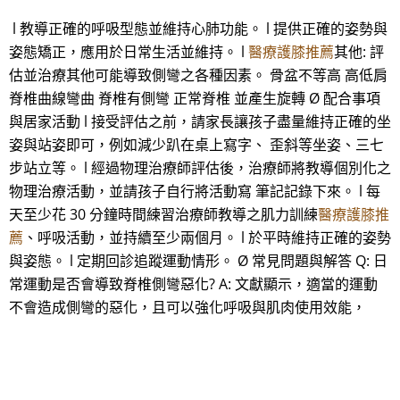
l 教導正確的呼吸型態並維持心肺功能。 l 提供正確的姿勢與
姿態矯正，應用於日常生活並維持。 l
醫療護膝推薦
其他: 評
估並治療其他可能導致側彎之各種因素。 骨盆不等高 高低肩
脊椎曲線彎曲 脊椎有側彎 正常脊椎 並產生旋轉 Ø 配合事項
與居家活動 l 接受評估之前，請家長讓孩子盡量維持正確的坐
姿與站姿即可，例如減少趴在桌上寫字、 歪斜等坐姿、三七
步站立等。 l 經過物理治療師評估後，治療師將教導個別化之
物理治療活動，並請孩子自行將活動寫 筆記記錄下來。 l 每
天至少花 30 分鐘時間練習治療師教導之肌力訓練
醫療護膝推
薦
、呼吸活動，並持續至少兩個月。 l 於平時維持正確的姿勢
與姿態。 l 定期回診追蹤運動情形。 Ø 常見問題與解答 Q: 日
常運動是否會導致脊椎側彎惡化? A: 文獻顯示，適當的運動
不會造成側彎的惡化，且可以強化呼吸與肌肉使用效能，