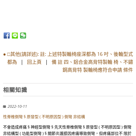
● □其他(請詳述): 註: 上述特製輪椅座深都為 16 吋、後輪型式
都為
|
回上頁
|
備 註 四、鋁合金高背特製輪 椅、不鏽
鋼高背特 製輪椅應符合申請 條件
相關知識
2022-10-11
性脊椎側彎 § 原發型 ( 不明原因型 ) 側彎 非結構
不會造成疼痛 § 神經型側彎 § 先天性脊椎側彎 § 原發型 ( 不明原因型 ) 側彎
非結構型 ( 功能型側彎 ) § 關節炎護膝因疼痛導致側彎，但疼痛部位不 限於