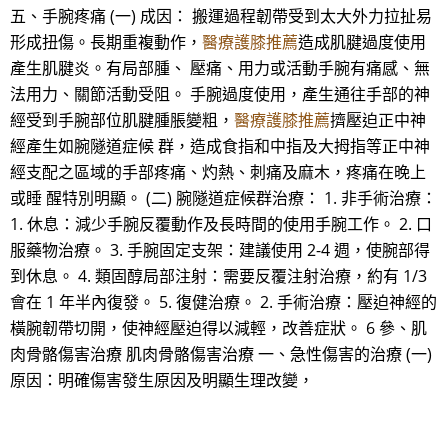
五、手腕疼痛 (一) 成因： 搬運過程韌帶受到太大外力拉扯易
形成扭傷。長期重複動作，
醫療護膝推薦
造成肌腱過度使用
產生肌腱炎。有局部腫、 壓痛、用力或活動手腕有痛感、無
法用力、關節活動受阻。 手腕過度使用，產生通往手部的神
經受到手腕部位肌腱腫脹變粗，
醫療護膝推薦
擠壓迫正中神
經產生如腕隧道症候 群，造成食指和中指及大拇指等正中神
經支配之區域的手部疼痛、灼熱、刺痛及麻木，疼痛在晚上
或睡 醒特別明顯。 (二) 腕隧道症候群治療： 1. 非手術治療：
1. 休息：減少手腕反覆動作及長時間的使用手腕工作。 2. 口
服藥物治療。 3. 手腕固定支架：建議使用 2-4 週，使腕部得
到休息。 4. 類固醇局部注射：需要反覆注射治療，約有 1/3
會在 1 年半內復發。 5. 復健治療。 2. 手術治療：壓迫神經的
橫腕韌帶切開，使神經壓迫得以減輕，改善症狀。 6 參、肌
肉骨骼傷害治療 肌肉骨骼傷害治療 一、急性傷害的治療 (一)
原因：明確傷害發生原因及明顯生理改變，