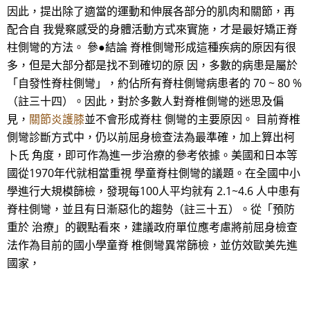
因此，提出除了適當的運動和伸展各部分的肌肉和關節，再
配合自 我覺察感受的身體活動方式來實施，才是最好矯正脊
柱側彎的方法。 參●結論 脊椎側彎形成這種疾病的原因有很
多，但是大部分都是找不到確切的原 因，多數的病患是屬於
「自發性脊柱側彎」，約佔所有脊柱側彎病患者的 70 ~ 80 %
（註三十四）。因此，對於多數人對脊椎側彎的迷思及偏
見，
關節炎護膝
並不會形成脊柱 側彎的主要原因。 目前脊椎
側彎診斷方式中，仍以前屈身檢查法為最準確，加上算出柯
卜氏 角度，即可作為進一步治療的參考依據。美國和日本等
國從1970年代就相當重視 學童脊柱側彎的議題。在全國中小
學進行大規模篩檢，發現每100人平均就有 2.1~4.6 人中患有
脊柱側彎，並且有日漸惡化的趨勢（註三十五）。從「預防
重於 治療」的觀點看來，建議政府單位應考慮將前屈身檢查
法作為目前的國小學童脊 椎側彎異常篩檢，並仿效歐美先進
國家，