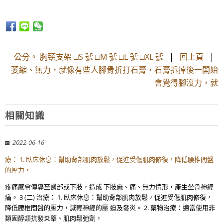
公分。 胸頸支架 □S 號 □M 號 □L 號 □XL 號
|
回上頁
|
萎縮、無力，就像有些人腳骨折打石膏，石膏拆掉後一開始
會覺得腳沒力，就
相關知識
2022-06-16
療： 1. 臥床休息：幫助背部肌肉放鬆，促進受傷肌肉修復，降低腰椎間盤
的壓力，
疼痛感會傳導至臀部或下肢，造成 下肢麻、痛、無力情形，產生坐骨神經
痛。 3 (二) 治療： 1. 臥床休息：幫助背部肌肉放鬆，促進受傷肌肉修復，
降低腰椎間盤的壓力，減輕神經的壓 迫及發炎。 2. 藥物治療：適當使用非
類固醇類抗發炎藥、肌肉鬆弛劑，