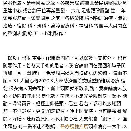
民服務處、榮譽國民 之家、各級榮院 經臺北榮民總醫院身障
重建中心 或合約單位專業量製。 六九 足後跟矽膠墊 雙 二年
榮民服務處、榮譽國民 之家、各級榮院 檢附物理治療、職能
治療、復健 科、骨科、身障醫療科、神經科 等醫事人員開立
的量測表(附錄 五)，以利製作。
「保暖」也很 重要，配掛頸圈除了可以保護、支撐外， 也有
防寒作用。若冬天手術的患者，我 會請他們在頸圈和脖子間
再加一片「圍 脖」，免受風寒侵入而造成肌肉緊繃、 氣血不
順。 31 人醫心傳2020.3 大林慈濟醫院交感型頸椎病治療 復
健 很多病人開完頸椎、戴上頸圈就不敢 亂動。我會請病人放
心，頸圈的作用只 是保護、提醒，不是完全限制肩、頸不 能
動。聳聳兩肩、輕輕上仰低頭、看左 看右，都可以放鬆頸
筋，不但舒服，更 能加速復原。晚上睡覺時，也可將頸圈 解
開，好睡、睡好為原則，不用擔心植 入支架會「跑掉」。 強
化頸筋 有一點不能不強調，
醫療護腕推薦
頸椎病有一大半 以