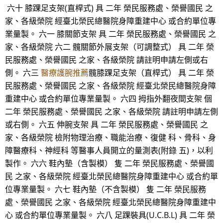
六十 膝踝足支架(直桿式) 具 二年 榮民服務處、榮譽國民 之
家、各級榮院 經臺北榮民總醫院身障重建中心 或合約單位專
業量製。 六一 膝關節支架 具 二年 榮民服務處、榮譽國民 之
家、各級榮院 六二 髖關節外展支架（可調整式） 具 二年 榮
民服務處、榮譽國民 之家、各級榮院 請註明申請左側或右
側。 六三
醫療護腕推薦
髖膝踝足支架（直桿式） 具 二年 榮
民服務處、榮譽國民 之家、各級榮院 經臺北榮民總醫院身障
重建中心 或合約單位專業量製。 六四 拇指外翻夜間支架 個
二年 榮民服務處、榮譽國民 之家、各級榮院 請註明申請左側
或右側。 六五 伸腕支架 具 二年 榮民服務處、榮譽國民 之
家、各級榮院 檢附物理治療、職能治療、復健 科、骨科、身
障醫療科、神經科 等醫事人員開立的量測表(附錄 五)，以利
製作。 六六 鞋內墊（含製模） 隻 二年 榮民服務處、榮譽國
民 之家、各級榮院 經臺北榮民總醫院身障重建中心 或合約單
位專業量製。 六七 鞋內墊（不含製模） 隻 二年 榮民服務
處、榮譽國民 之家、各級榮院 經臺北榮民總醫院身障重建中
心 或合約單位專業量製。 六八 足踝裝具(U.C.B.L) 具 二年 榮