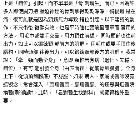
上是「錯位」引起，而不單單是「骨 刺增生」而已。因為許
多人即使開刀把 壓迫神經的骨刺拿得乾乾淨淨，術後還 是在
痛，很可能就是因為頸筋無力導致 錯位引起。以下建議的動
作，不只術後 復健有效，也是平時強化頸筋最簡單而 實用的
方法。 用毛巾或雙手交疊，用力頂住前額， 同時頭部也往前
出力，如此可以鍛鍊頸 部前方的肌群。 用毛巾或雙手頂住後
腦杓，同時頭部 往後出力，可以鍛鍊頸部後方的肌群。 我常
說：「牽一頸而動全身」，意即 頸椎若有病（退化、失穩、
錯位），有可 能引發全身（由表而裡，從筋骨到臟腑； 全身
上下，從頭頂到腳底）不舒服。如果 病人、家屬或醫師沒有
這觀念，常會落入 「頭痛醫頭、腳痛醫腳」的迷思與逛醫院
換醫師的陷阱。此時，「看對醫生找對科」 就顯得格外重
要。