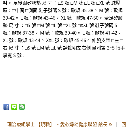
吋。 足後跟矽膠墊 尺 寸 ：□S 號 □M 號 □L 號 □XL 號 減壓
區：□中間 □側面 鞋子號碼 S 號：歐規 35-38。 M 號：歐規
39-42。 L 號：歐規 43-46。 XL 號：歐規 47-50。 全足矽膠
墊 尺 寸 ：□S 號 □M 號 □L 號 □XL 號 □XXL 號 鞋子號碼 S
號：歐規 37-38。 M 號：歐規 39-40。 L 號：歐規 41-42。
XL 號：歐規 43-44。 XXL 號：歐規 45-46。 伸腕支架 □左 □
右 尺 寸 ：□S 號 □M 號 □L 號 請註明左右側 量測第 2~5 指手
掌寬 S 號：
理治療組學士 【現職】 ・愛心婦幼健康聯盟 館長 &
|
回