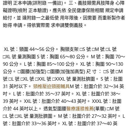
證明 正本申請(詳附錄 一備註)。 三、義肢類需具肢障身 心障
礙證明(檢附 正本驗證)，應先依 全民健康保險相關 規定申請
給付，並 達附錄一之最低使 用年限後，因需要 而重新製作者
始得 申請。得依實際需 求申請雙側義肢。
XL 號：頸圍 44～56 公分。 胸頸支架 □S 號 □M 號 □L 號
□XL 號 量測胸圍 S 號：胸圍 65～80 公分。 M 號：胸圍 70～
90 公分。 L 號：胸圍 85～100 公分。 XL 號：胸圍 90～130
公分。 □圍腰(加強型) □圍腰(加強加高型) 尺 寸 ： □S 號 □M
號 □L 號 □XL 號 □XXL 號 □XXXL 號 量測肚臍圍。 S 號：肚圍
31 英吋以下。
頸椎壓迫頸圈輔具
M 號：肚圍介於 32～34 英
吋。 L 號：肚圍介於 35～37 英吋。 XL 號：肚圍介於 38～
39 英吋。 XXL 號：肚圍介於 40～43 英吋。 XXXL 號：肚圍
介於 44 英吋以上。 透氣型圍腰
醫療護膝推薦
(單層) □M 號
□L 號 □XL 號 量測肚臍圍。 M 號：肚圍介於 27～32 英吋。 L
號：肚圍介於 33～36 英吋。 XL 號：肚圍介於 37～40 英