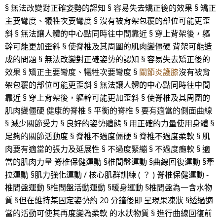
§ 無法改變對正確姿勢的認知 § 容易失去矯正後的效果 § 矯正
主要彎度、犧牲次要彎度 § 沒有被背架包覆的部位可能更歪
斜 § 無法讓人體的中心點同時往中間靠近 § 穿上背架後，軀
幹可能更加歪斜 § 使脊椎及其周圍的肌肉變僵硬 背架可能造
成的問題 § 無法改變對正確姿勢的認知 § 容易失去矯正後的
效果 § 矯正主要彎度、犧牲次要彎度 §
關節炎護膝
沒有被背
架包覆的部位可能更歪斜 § 無法讓人體的中心點同時往中間
靠近 § 穿上背架後，軀幹可能更加歪斜 § 使脊椎及其周圍的
肌肉變僵硬 健康的脊椎 § 平衡的脊椎 § 要有適當的側面曲線
§ 減少關節受力 § 良好的姿勢體態 § 用正確的力量使用身體 §
足夠的關節活動度 § 脊椎不過度僵硬 § 脊椎不過度柔軟 § 肌
肉要有適當的張力及延展性 § 不過度緊繃 § 不過度癱軟 § 適
當的肌肉力量 脊椎保健運動 §椎間盤運動 §曲線回復運動 §牽
拉運動 §肌力強化運動 / 核心肌群訓練 ( ？ ) 脊椎保健運動 -
椎間盤運動 §椎間盤活動運動 §暖身運動 §椎間盤為一含水物
質 §但在維持某固定姿勢約 20 分鐘後即 呈現果凍狀 §透過適
當的活動可使其再度變為柔軟 的水狀物質 § 進行曲線回復前