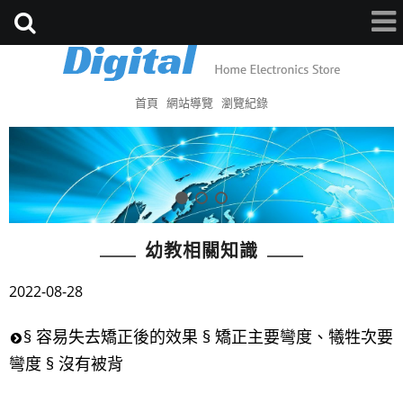
首頁
網站導覽
瀏覽紀錄
幼教相關知識
2022-08-28
§ 容易失去矯正後的效果 § 矯正主要彎度、犧牲次要
彎度 § 沒有被背