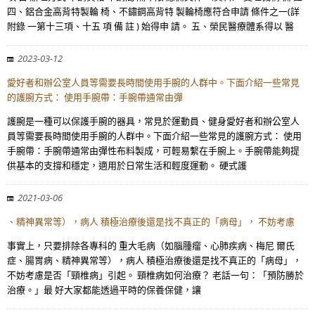
四、鋁合金高背特製輪 椅、不鏽鋼高背特 製輪椅應符合申請 條件之一(詳
附錄 一第十三項、十五 項 備 註 ) 始得申 請。 五、榮民醫療體系得以 醫
2023-03-12
愛好者和辦公室人員等需要長時間使用手腕的人群中。下面介紹一些常見
的護腕方式： 使用手腕帶：手腕帶通常由彈
護腕是一種可以保護手腕的器具，常見於運動員、健身愛好者和辦公室人
員等需要長時間使用手腕的人群中。下面介紹一些常見的護腕方式： 使用
手腕帶：手腕帶通常由彈性布料製成，可輕易繫在手腕上。手腕帶能夠提
供基本的支撐和穩定，適用於日常生活和輕度運動。 硬式護
2021-03-06
、精神異常等），病人 積極治療後還是找不真正的「病母」， 不妨考慮
事實上，只要排除各專科的 重大毛病（如腦腫瘤、心肺疾病、梅尼 爾氏
症、腸胃病、精神異常等），病人 積極治療後還是找不真正的「病母」，
不妨考慮是否「頸椎病」引起。 頸椎病如何治療？ 老話一句：「預防勝於
治療。」最 好大家都能透過平時的保養保健，讓