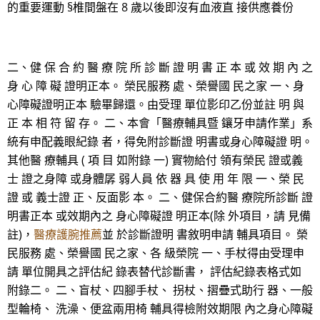
的重要運動 §椎間盤在 8 歲以後即沒有血液直 接供應養份
二、健 保 合 約 醫 療 院 所 診 斷 證 明 書 正 本 或 效 期 內 之
身 心 障 礙 證明正本。 榮民服務 處、榮譽國 民之家 一、身
心障礙證明正本 驗畢歸還。由受理 單位影印乙份並註 明 與
正 本 相 符 留 存。 二、本會「醫療輔具暨 鑲牙申請作業」系
統有申配義眼紀錄 者，得免附診斷證 明書或身心障礙證 明。
其他醫 療輔具 ( 項 目 如附錄 一) 實物給付 領有榮民 證或義
士 證之身障 或身體孱 弱人員 依 器 具 使 用 年 限 一、榮 民
證 或 義士證 正、反面影 本。 二、健保合約醫 療院所診斷 證
明書正本 或效期內之 身心障礙證 明正本(除 外項目，請 見備
註)，
醫療護腕推薦
並 於診斷證明 書敘明申請 輔具項目。 榮
民服務 處、榮譽國 民之家、各 級榮院 一、手杖得由受理申
請 單位開具之評估紀 錄表替代診斷書， 評估紀錄表格式如
附錄二。 二、盲杖、四腳手杖、 拐杖、摺疊式助行 器、一般
型輪椅、 洗澡、便盆兩用椅 輔具得檢附效期限 內之身心障礙