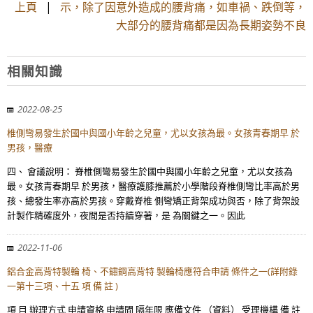
上頁
|
示，除了因意外造成的腰背痛，如車禍、跌倒等，
大部分的腰背痛都是因為長期姿勢不良
相關知識
2022-08-25
椎側彎易發生於國中與國小年齡之兒童，尤以女孩為最。女孩青春期早 於
男孩，醫療
四、 會議說明： 脊椎側彎易發生於國中與國小年齡之兒童，尤以女孩為
最。女孩青春期早 於男孩，醫療護膝推薦於小學階段脊椎側彎比率高於男
孩、總發生率亦高於男孩。穿戴脊椎 側彎矯正背架成功與否，除了背架設
計製作精確度外，夜間是否持續穿著，是 為關鍵之一。因此
2022-11-06
鋁合金高背特製輪 椅、不鏽鋼高背特 製輪椅應符合申請 條件之一(詳附錄
一第十三項、十五 項 備 註 )
項 目 辦理方式 申請資格 申請間 隔年限 應備文件 （資料） 受理機構 備 註