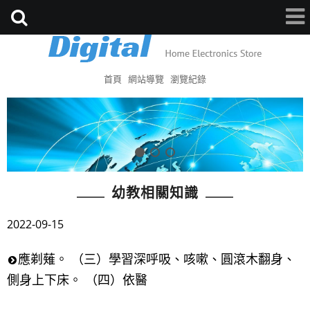
首頁
網站導覽
瀏覽紀錄
幼教相關知識
2022-09-15
應剃薙。 （三）學習深呼吸、咳嗽、圓滾木翻身、
側身上下床。 （四）依醫