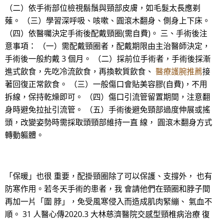
（二）依手術部位檢視鬍鬚與頸部皮膚，如毛髮太長應剃
薙。 （三）學習深呼吸、咳嗽、圓滾木翻身、側身上下床。
（四）依醫囑決定手術後配戴頸圈(需自費)。 三、手術後注
意事項： （一）需配戴頸圈者，配戴期限由主治醫師決定，
手術後一般約戴 3 個月。 （二）採前位手術者，手術後採漸
進式飲食，先吃冷流飲食，再換軟質飲食、
醫療護腕推薦
接
著回復正常飲食。 （三）一般傷口會貼美容膠(自費)，不用
拆線，保持乾燥即可。 （四）傷口引流管留置期間，注意翻
身時避免拉扯引流管。 （五）手術後避免頸部過度伸展或搖
頭，改變姿勢時需採取頭頸部維持一直 線， 圓滾木翻身方式
轉動軀體。
「保暖」也很 重要，配掛頸圈除了可以保護、支撐外， 也有
防寒作用。若冬天手術的患者，我 會請他們在頸圈和脖子間
再加一片「圍 脖」，免受風寒侵入而造成肌肉緊繃、 氣血不
順。 31 人醫心傳2020.3 大林慈濟醫院交感型頸椎病治療 復