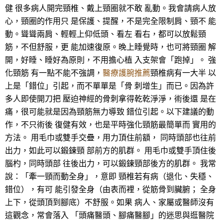
健 很多病人開完頸椎、戴上頸圈就不敢 亂動。我會請病人放
心，頸圈的作用只 是保護、提醒，不是完全限制肩、頸不 能
動。聳聳兩肩、輕輕上仰低頭、看左 看右，都可以放鬆頸
筋，不但舒服，更 能加速復原。晚上睡覺時，也可將頸圈 解
開，好睡、睡好為原則，不用擔心植 入支架會「跑掉」。 強
化頸筋 有一點不能不強調，
醫療護腕推薦
頸椎病有一大半 以
上是「錯位」引起，而不單單是「骨 刺增生」而已。因為許
多人即使開刀把 壓迫神經的骨刺拿得乾乾淨淨，術後還 是在
痛，很可能就是因為頸筋無力導致 錯位引起。以下建議的動
作，不只術後 復健有效，也是平時強化頸筋最簡單而 實用的
方法。 用毛巾或雙手交疊，用力頂住前額， 同時頭部也往前
出力，如此可以鍛鍊頸 部前方的肌群。 用毛巾或雙手頂住後
腦杓，同時頭部 往後出力，可以鍛鍊頸部後方的肌群。 我常
說：「牽一頸而動全身」，意即 頸椎若有病（退化、失穩、
錯位），有可 能引發全身（由表而裡，從筋骨到臟腑； 全身
上下，從頭頂到腳底）不舒服。如果 病人、家屬或醫師沒有
這觀念，常會落入 「頭痛醫頭、腳痛醫腳」的迷思與逛醫院