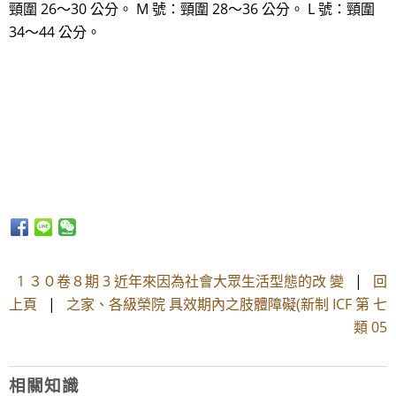
頸圍 26～30 公分。 M 號：頸圍 28～36 公分。 L 號：頸圍
34～44 公分。
1 ３０卷８期 3 近年來因為社會大眾生活型態的改 變
|
回
上頁
|
之家、各級榮院 具效期內之肢體障礙(新制 ICF 第 七
類 05
相關知識