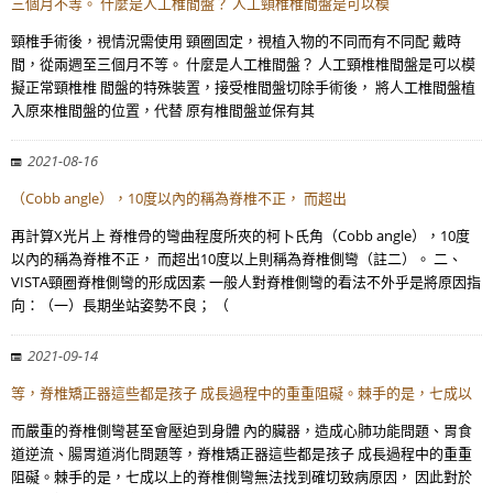
三個月不等。 什麼是人工椎間盤？ 人工頸椎椎間盤是可以模
頸椎手術後，視情況需使用 頸圈固定，視植入物的不同而有不同配 戴時
間，從兩週至三個月不等。 什麼是人工椎間盤？ 人工頸椎椎間盤是可以模
擬正常頸椎椎 間盤的特殊裝置，接受椎間盤切除手術後， 將人工椎間盤植
入原來椎間盤的位置，代替 原有椎間盤並保有其
2021-08-16
（Cobb angle），10度以內的稱為脊椎不正， 而超出
再計算X光片上 脊椎骨的彎曲程度所夾的柯卜氏角（Cobb angle），10度
以內的稱為脊椎不正， 而超出10度以上則稱為脊椎側彎（註二）。 二、
VISTA頸圈脊椎側彎的形成因素 一般人對脊椎側彎的看法不外乎是將原因指
向：（一）長期坐站姿勢不良； （
2021-09-14
等，脊椎矯正器這些都是孩子 成長過程中的重重阻礙。棘手的是，七成以
而嚴重的脊椎側彎甚至會壓迫到身體 內的臟器，造成心肺功能問題、胃食
道逆流、腸胃道消化問題等，脊椎矯正器這些都是孩子 成長過程中的重重
阻礙。棘手的是，七成以上的脊椎側彎無法找到確切致病原因， 因此對於