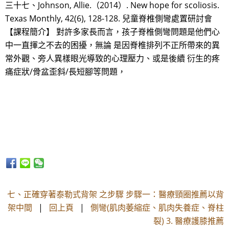
三十七、Johnson, Allie.（2014）. New hope for scoliosis.
Texas Monthly, 42(6), 128-128. 兒童脊椎側彎處置研討會
【課程簡介】 對許多家長而言，孩子脊椎側彎問題是他們心
中一直揮之不去的困擾，無論 是因脊椎排列不正所帶來的異
常外觀、旁人異樣眼光導致的心理壓力、或是後續 衍生的疼
痛症狀/骨盆歪斜/長短腳等問題，
七、正確穿著泰勒式背架 之步驟 步驟一：醫療頸圈推薦以背
架中間
|
回上頁
|
側彎(肌肉萎縮症、肌肉失養症、脊柱
裂) 3. 醫療護膝推薦