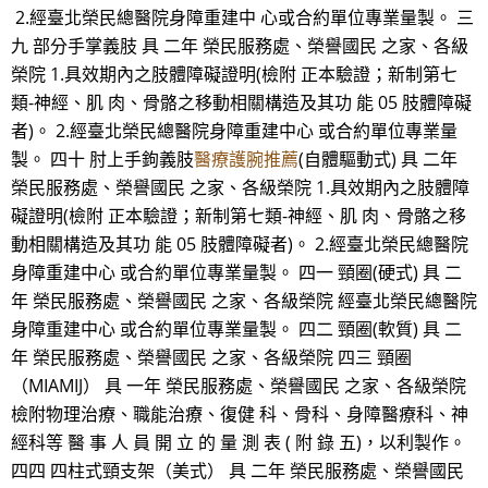
2.經臺北榮民總醫院身障重建中 心或合約單位專業量製。 三
九 部分手掌義肢 具 二年 榮民服務處、榮譽國民 之家、各級
榮院 1.具效期內之肢體障礙證明(檢附 正本驗證；新制第七
類-神經、肌 肉、骨骼之移動相關構造及其功 能 05 肢體障礙
者)。 2.經臺北榮民總醫院身障重建中心 或合約單位專業量
製。 四十 肘上手鉤義肢
醫療護腕推薦
(自體驅動式) 具 二年
榮民服務處、榮譽國民 之家、各級榮院 1.具效期內之肢體障
礙證明(檢附 正本驗證；新制第七類-神經、肌 肉、骨骼之移
動相關構造及其功 能 05 肢體障礙者)。 2.經臺北榮民總醫院
身障重建中心 或合約單位專業量製。 四一 頸圈(硬式) 具 二
年 榮民服務處、榮譽國民 之家、各級榮院 經臺北榮民總醫院
身障重建中心 或合約單位專業量製。 四二 頸圈(軟質) 具 二
年 榮民服務處、榮譽國民 之家、各級榮院 四三 頸圈
（MIAMIJ） 具 一年 榮民服務處、榮譽國民 之家、各級榮院
檢附物理治療、職能治療、復健 科、骨科、身障醫療科、神
經科等 醫 事 人 員 開 立 的 量 測 表 ( 附 錄 五)，以利製作。
四四 四柱式頸支架（美式） 具 二年 榮民服務處、榮譽國民