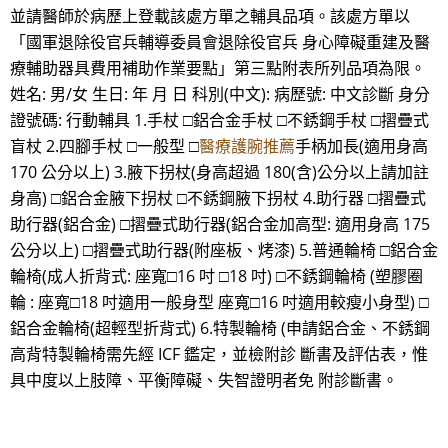
並請醫師於病歷上登載該處方單之輔具品項。該處方單以
「國軍退除役官兵輔導委員會退除役官兵 身心障礙重建及醫
療輔助器具費用補助作業要點」第三點附表所列品項為限。
姓名: 男/女 生日: 年 月 日 科別(中文): 病歷號: 中文診斷 身分
證號碼: 行動輔具 1.手杖 □鋁合金手杖 □不銹鋼手杖 □摺疊式
盲杖 2.四腳手杖 □一般型 □
醫療護腕推薦
手柄加長(適用身高
170 公分以上) 3.腋下拐杖(身高超過 180(含)公分以上請加註
身高) □鋁合金腋下拐杖 □不銹鋼腋下拐杖 4.助行器 □摺疊式
助行器(鋁合金) □摺疊式助行器(鋁合金加高型: 適用身高 175
公分以上) □摺疊式助行器(附座板、烤漆) 5.普通輪椅 □鋁合金
輪椅(成人折背式: 座寬□16 吋 □18 吋) □不銹鋼輪椅 (塑膠圈
輪 : 座寬□18 吋適用一般身型 座寬□16 吋適用較瘦小身型) □
鋁合金輪椅(超輕型折背式) 6.特製輪椅 (申請鋁合金、不銹鋼
高背特製輪椅需先經 ICF 鑑定，並檢附診 斷書及評估表，惟
具中度以上肢障、平衡障礙、失智證明者免 附診斷書。