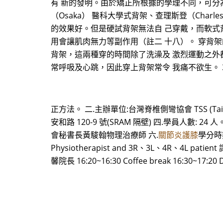
有 新的發明。由於矯正所根據的學理不同，可分為硬
（Osaka） 醫科大學式背架、查理斯登（Cha
的效果好。但是硬試背架無法自 己穿戴，而軟式
用會讓肌肉無力等副作用（註二 十八）。 穿背架
背架，這兩種穿的時間除了洗澡及 激烈運動之外
常呼吸及心跳，因此穿上背架常令 我痛不欲生。
正方法。 二.主辦單位:台灣脊椎側彎協會 TSS (Taiwan
安和路 120-9 號(SRAM 隔壁) 四.學員人數:
會秘書長黃駿翰物理治療師 六.
關節炎護膝
學分時數
Physiotherapist and 3R、3L、4R、4L patient
馨院長 16:20~16:30 Coffee break 16:30~17:20