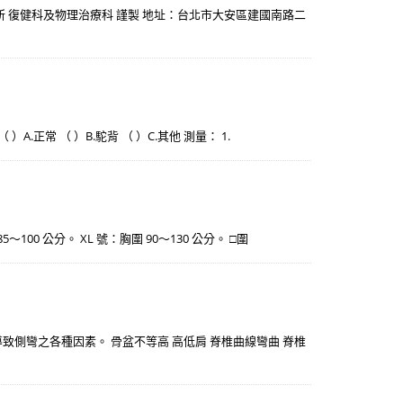
診所 復健科及物理治療科 謹製 地址：台北市大安區建國南路二
 ）A.正常 （ ）B.駝背 （ ）C.其他 測量： 1.
85～100 公分。 XL 號：胸圍 90～130 公分。 □圍
導致側彎之各種因素。 骨盆不等高 高低肩 脊椎曲線彎曲 脊椎