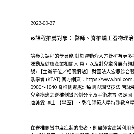
2022-09-27
課程推薦對象： 醫師、脊椎矯正器物理
讓參與課程的學員能 對於運動介入方針擁有更多不
運動及健康產業相關人 員，以及對兒童發展有興趣的學員
號) 【主辦單位／相關網站】 財團法人宏恩綜合醫院 復健科 
紮學會 (KTAT) 官方網頁：https://www.hnl.com
0900～1040 脊椎側彎處理原則與調整技法 唐詠雯 10
兒童疾患之脊椎側彎案例分享及手術處置 張定國 151
唐詠雯 博士 【學歷】 ・彰化師範大學特殊教育
在脊椎側彎中度症狀的患者，則醫師會建議利用