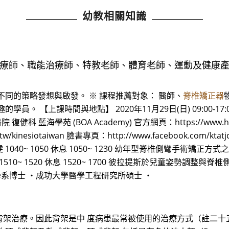
幼教相關知識
治療師、職能治療師、特教老師、體育老師、運動及健康產
同的策略發想與啟發。 ※ 課程推薦對象： 醫師、
脊椎矯正器
。 【上課時間與地點】 2020年11月29日(日) 09:00-17
藍海學苑 (BOA Academy) 官方網頁：https://www.hnl
.tw/kinesiotaiwan 臉書專頁：http://www.facebook.com/
40~ 1050 休息 1050~ 1230 幼年型脊椎側彎手術矯正方式之介紹 王
0~ 1520 休息 1520~ 1700 彼拉提斯於兒童姿勢調整與
學系博士 ・成功大學醫學工程研究所碩士 ・
背架治療。因此背架是中 度病患最常被使用的治療方式（註二十