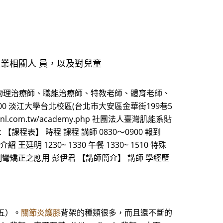
業相關人 員，以及對兒童
物理治療師、職能治療師、特教老師、體育老師、
:00 淡江大學台北校區(台北市大安區金華街199巷5
.com.tw/academy.php 社團法人臺灣肌能系貼
ktatjc 【課程表】 時程 課程 講師 0830～0900 報到
廷明 1230~ 1330 午餐 1330~ 1510 特殊
脊椎側彎矯正之應用 彭伊君 【講師簡介】 講師 學經歷
五）。
關節炎護膝
背架的種類很多，而且還不斷的