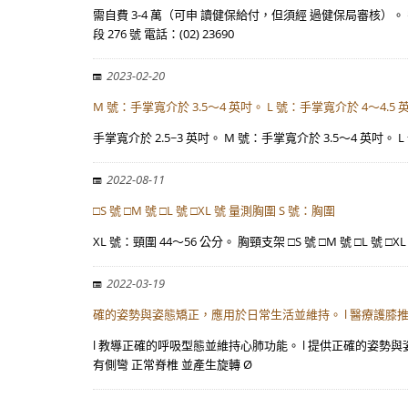
需自費 3-4 萬（可申 讀健保給付，但須經 過健保局審核
段 276 號 電話：(02) 23690
2023-02-20
M 號：手掌寬介於 3.5～4 英吋。 L 號：手掌寬介於 4～4.5
手掌寬介於 2.5~3 英吋。 M 號：手掌寬介於 3.5～4 英吋。 L 
2022-08-11
□S 號 □M 號 □L 號 □XL 號 量測胸圍 S 號：胸圍
XL 號：頸圍 44～56 公分。 胸頸支架 □S 號 □M 號 □L 號 □
2022-03-19
確的姿勢與姿態矯正，應用於日常生活並維持。 l 醫療護膝推
l 教導正確的呼吸型態並維持心肺功能。 l 提供正確的姿勢
有側彎 正常脊椎 並產生旋轉 Ø