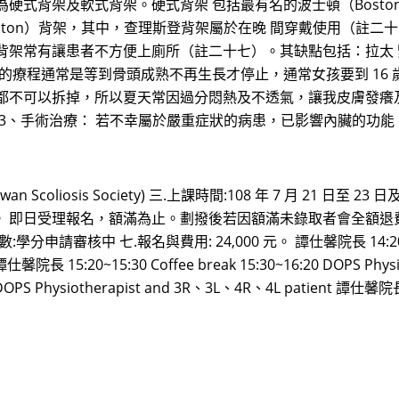
式背架及軟式背架。硬式背架 包括最有名的波士頓（Boston）背
rleston）背架，其中，查理斯登背架屬於在晚 間穿戴使用（註
背架常有讓患者不方便上廁所（註二十七）。其缺點包括：拉太
的療程通常是等到骨頭成熟不再生長才停止，通常女孩要到 16 歲
都不可以拆掉，所以夏天常因過分悶熱及不透氣，讓我皮膚發癢
 3、手術治療： 若不幸屬於嚴重症狀的病患，已影響內臟的功能
 Scoliosis Society) 三.上課時間:108 年 7 月 21 日
 24 人。 即日受理報名，額滿為止。劃撥後若因額滿未錄取者會全額退費。
:學分申請審核中 七.報名與費用: 24,000 元。 譚仕馨院長 14:20~14:30
 譚仕馨院長 15:20~15:30 Coffee break 15:30~16:20 DOPS Phy
 DOPS Physiotherapist and 3R、3L、4R、4L patient 譚仕馨院長 