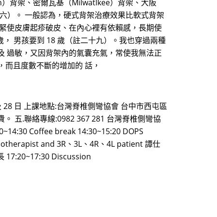
架、密爾瓦基（Milwatlkee）背架、大阪
二十六）。 一般認為，硬式背架治療效果比軟式背架
 緊使皮膚起疹破皮、在內心裡有依賴感，長期使
， 男孩要到 18 歲（註二十九）。我也穿過兩種
及 過敏，又因背架內的氣囊充氣，常使我無法正
，而且度數不斷的增加的 話，
至 23 日及 28 日 上課地點:台灣脊椎側彎協會 台中市西屯區
 五.聯絡專線:0982 367 281 台灣脊椎側彎協
 Coffee break 14:30~15:20 DOPS
siotherapist and 3R、3L、4R、4L patient 譚仕
17:20~17:30 Discussion