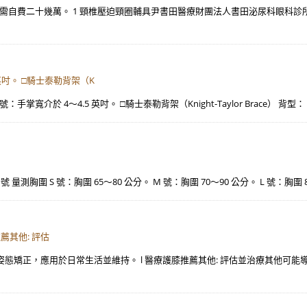
）。 需自費二十幾萬。 1 頸椎壓迫頸圈輔具尹書田醫療財團法人書田泌尿科眼科
 英吋。 □騎士泰勒背架（K
號：手掌寬介於 4～4.5 英吋。 □騎士泰勒背架（Knight-Taylor Brace） 背型：（
XL 號 量測胸圍 S 號：胸圍 65～80 公分。 M 號：胸圍 70～90 公分。 L 號：胸圍 
薦其他: 評估
與姿態矯正，應用於日常生活並維持。 l 醫療護膝推薦其他: 評估並治療其他可能