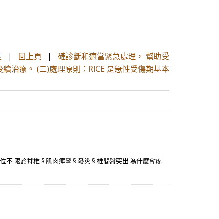
裝
|
回上頁
|
確診斷和適當緊急處理， 幫助受
續治療。 (二)處理原則：RICE 是急性受傷期基本
位不 限於脊椎 § 肌肉痙攣 § 發炎 § 椎間盤突出 為什麼會疼