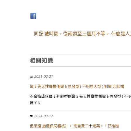
同配 戴時間，從兩週至三個月不等。 什麼是人
相關知識
2021-02-21
彎 § 先天性脊椎側彎 § 原發型 ( 不明原因型 ) 側彎 非結構
不會造成疼痛 § 神經型側彎 § 先天性脊椎側彎 § 原發型 ( 不
痛？ §
2021-03-17
但須經 過健保局審核）。 需自費二十幾萬。 1 頸椎壓