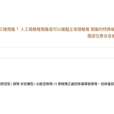
工椎間盤？ 人工頸椎椎間盤是可以模擬正常頸椎椎 間盤的特殊
傷部位癒合及後
明原因型 ) 側彎 非結構型 ( 功能型側彎 ) § 脊椎矯正器因疼痛導致側彎，但疼痛部