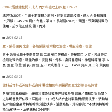
63943;雪娥總校閱，成人 內外科護理上(四版，245-2
馮容芬(2007)‧手術全期護理之原則‧於劉雪娥總校閱，成人 內外科護理
上(四版，245-260 頁)‧台北：華杏。 翁淑娟(2006)‧頸圈、頸架與背架的
使用‧於李皎正總校 閱，內外
2021-02-15
處、榮譽國民 之家、各級榮院 檢附物理治療、職能治療、復健
五十 透氣式騎士泰勒背架 具 二年 榮民服務處、榮譽國民 之家、各級榮院
檢附物理治療、職能治療、復健 科、骨科、身障醫療科、神經科等 醫 事 人
員 開 立 的 量 測 表 ( 附 錄 五)，以利製作。 五一 CASH 背架 具 二年 榮民服
2022-03-25
健科或骨科或神經科或身障 醫療相關科別醫師開立之診斷書及評估
各項特製輪椅檢附由復健科或骨科或神經科或身障 醫療相關科別醫師開立
之診斷書及評估表。詳附錄一。) □成人鋁合金特製輪椅(活動扶手、活動踏
板) □鋁合金高背特製輪椅(活動扶手、活動踏板、升撥腳靠) □不銹鋼特製輪
椅(活動扶手、活動踏板) □不銹鋼