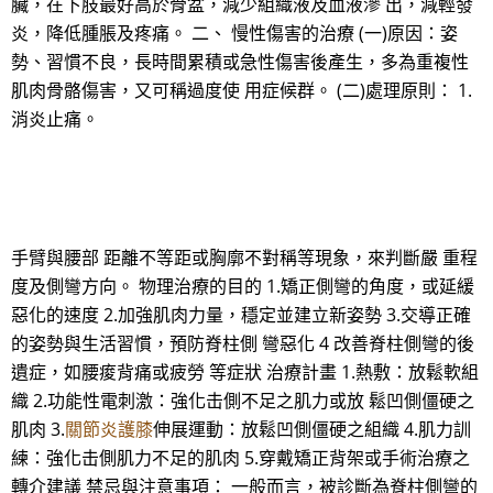
臟，在下肢最好高於骨盆，減少組織液及血液滲 出，減輕發
炎，降低腫脹及疼痛。 二、 慢性傷害的治療 (一)原因：姿
勢、習慣不良，長時間累積或急性傷害後產生，多為重複性
肌肉骨骼傷害，又可稱過度使 用症候群。 (二)處理原則： 1.
消炎止痛。
手臂與腰部 距離不等距或胸廓不對稱等現象，來判斷嚴 重程
度及側彎方向。 物理治療的目的 1.矯正側彎的角度，或延緩
惡化的速度 2.加強肌肉力量，穩定並建立新姿勢 3.交導正確
的姿勢與生活習慣，預防脊柱側 彎惡化 4 改善脊柱側彎的後
遺症，如腰痠背痛或疲勞 等症狀 治療計畫 1.熱敷：放鬆軟組
織 2.功能性電刺激：強化击側不足之肌力或放 鬆凹側僵硬之
肌肉 3.
關節炎護膝
伸展運動：放鬆凹側僵硬之組織 4.肌力訓
練：強化击側肌力不足的肌肉 5.穿戴矯正背架或手術治療之
轉介建議 禁忌與注意事項： 一般而言，被診斷為脊柱側彎的