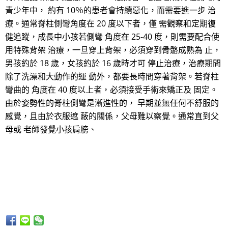
青少年中， 約有 10％的患者會持續惡化，而需要進一步 治
療。通常脊柱側彎角度在 20 度以下者，僅 需觀察和定期復
健追蹤，成長中小孩若側彎 角度在 25-40 度，則需要配合使
用特殊背架 治療，一旦穿上背架，必須穿到骨骼成熟為 止，
男孩約於 18 歲，女孩約於 16 歲時才可 停止治療，治療期間
除了洗澡和大動作的運 動外，都要長時間穿著背架。若脊柱
彎曲的 角度在 40 度以上者，必須接受手術來矯正及 固定。
由於姿勢性的脊柱側彎是漸進性的， 早期並無任何不舒服的
感覺，且由於衣服遮 蔽的關係，父母難以察覺。通常直到父
母或 老師發覺小孩肩膀、