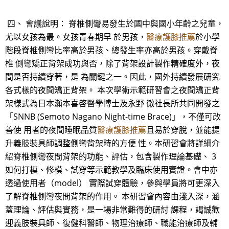
四、 會議說明： 脊椎側彎易發生於國中與國小年齡之兒童，
尤以女孩為最。女孩青春期早 於男孩，
醫療護膝推薦
於小學
階段脊椎側彎比率高於男孩、總發生率亦高於男孩。穿戴脊
椎 側彎矯正背架成功與否，除了背架設計製作精確度外，夜
間是否持續穿著，是 為關鍵之一。因此，國外持續發展研究
各式樣的夜間矯正背架。 本次學術示範研習會之夜間矯正背
架樣式為日本瀨本喜啓醫學博士及永野 徹社長所共同開發之
「SNNB (Semoto Nagano Night-time Brace)」，不僅可改
善使 用者的夜間睡眠品質
醫療護膝推薦
且易於穿脫，並能提
升義肢裝具師調整側彎背架時的方便 性。本研習會將詳細介
紹脊椎側彎夜間背架的功能、評估，包含製作理論基礎、 3
如何打模、修模、試穿等示範教學及臨床使用實證。會中亦
透過使用者（model） 實際試穿體驗，參與學員將可更深入
了解脊椎側彎夜間背架的作用。 本研習會內容由淺入深，涵
蓋理論、評估與實務，是一場非常難得的研討 課程，竭誠歡
迎義肢裝具師、復健科醫師、物理治療師、職能治療師及輔