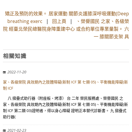
矯正及預防的效果。 居家運動 關節炎護膝深呼吸運動(Deep
breathing exerc
|
回上頁
|
、榮譽國民 之家、各級榮
院 經臺北榮民總醫院身障重建中心 或合約單位專業量製。 六
一 膝關節支架 具
相關知識
2022-11-20
家、各級榮院 具效期內之肢體障礙(新制 ICF 第 七類 05)、平衡機能障礙(新
制 ICF
八 摺疊式助行器（附座板、烤漆） 台 二年 榮民服務處、榮譽國民 之
家、各級榮院 具效期內之肢體障礙(新制 ICF 第 七類 05)、平衡機能障礙(新
制 ICF 第二類 03)證明者，得以身心障礙 證明正本替代診斷書。 九 摺疊式
助行器(
2021-02-23