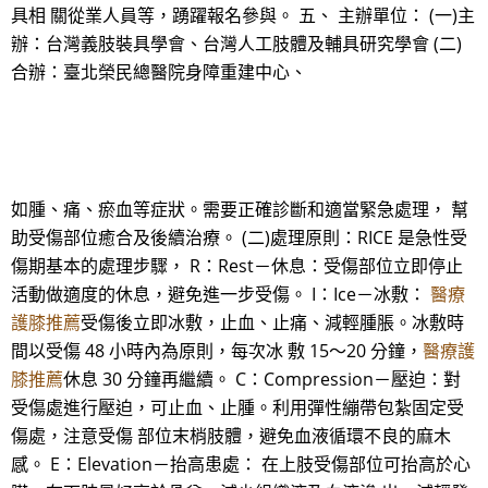
具相 關從業人員等，踴躍報名參與。 五、 主辦單位： (一)主
辦：台灣義肢裝具學會、台灣人工肢體及輔具研究學會 (二)
合辦：臺北榮民總醫院身障重建中心、
如腫、痛、瘀血等症狀。需要正確診斷和適當緊急處理， 幫
助受傷部位癒合及後續治療。 (二)處理原則：RICE 是急性受
傷期基本的處理步驟， R：Rest－休息：受傷部位立即停止
活動做適度的休息，避免進一步受傷。 I：Ice－冰敷：
醫療
護膝推薦
受傷後立即冰敷，止血、止痛、減輕腫脹。冰敷時
間以受傷 48 小時內為原則，每次冰 敷 15～20 分鐘，
醫療護
膝推薦
休息 30 分鐘再繼續。 C：Compression－壓迫：對
受傷處進行壓迫，可止血、止腫。利用彈性繃帶包紮固定受
傷處，注意受傷 部位末梢肢體，避免血液循環不良的麻木
感。 E：Elevation－抬高患處： 在上肢受傷部位可抬高於心