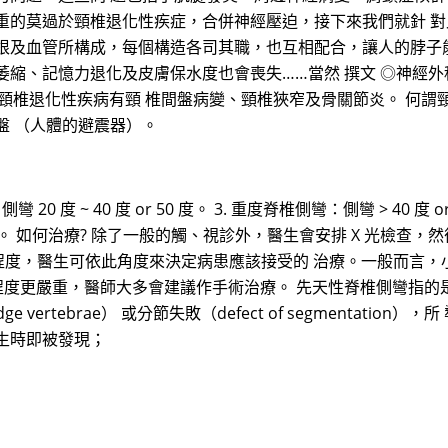
重的莫過於頸椎退化性疾症，合併神經壓迫，接下來我們就針 對
根及血管所構成，每個構造各司其職，也互相配合，讓人的脖子能
萎縮、記憶力退化及皮膚保水度也會喪失……當然 撰文 ◎神經
例外。常見的頸椎退化性疾病有頸 椎間盤病變、頸椎狹窄及骨關節炎。 
盤 （人體的避震器）。
0 度 ~ 40 度 or 50 度。 3. 重度脊椎側彎：側彎 > 40 度 or 
能障礙。 如何治療? 除了一般的觸、視診外，醫生會安排 X 光檢查
彎的程度，醫生可依此角度來決定病患應該接受的 治療。一般而言，小於
度更嚴重，醫師大多會建議作手術治療。 先天性脊椎側彎指的是因脊椎
wedge vertebrae） 或分節失敗（defect of segment
生時即被發現；