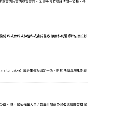
勢下拿東西拉東西或提東西。 3. 避免長時間維持同一姿勢，任
，並經復健 科或骨科或神經科或身障醫療 相關科別醫師評估開立診
situ fusion）或是生長板固定手術，則其 所冒風險相對較
免反覆受傷。 肆、搬運作業人員之職業性肌肉骨骼傷病健康管理 搬