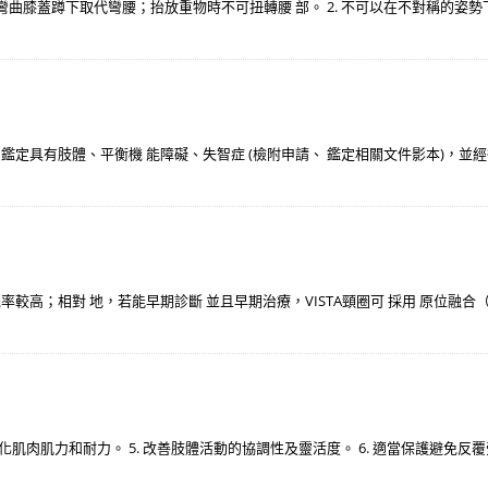
以彎曲膝蓋蹲下取代彎腰；抬放重物時不可扭轉腰 部。 2. 不可以在不對稱的姿
 ICF 鑑定具有肢體、平衡機 能障礙、失智症 (檢附申請、 鑑定相關文件影本)
高；相對 地，若能早期診斷 並且早期治療，VISTA頸圈可 採用 原位融合（in 
. 強化肌肉肌力和耐力。 5. 改善肢體活動的協調性及靈活度。 6. 適當保護避