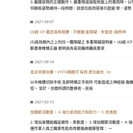
3. 搬運貨物的正確動作 1. 搬重物或撿取地面上的東西時，
何靜態姿勢維持一段時間，該部位肌肉容易引起疲 勞，姿勢
2021-09-07
(6)經 ICF 鑑定具有肢體、平衡機 能障礙、失智症 (檢附申
(5)具效期內之上列任一種障礙之 多重障礙證明者。 (6)經
斷書脊椎矯正器 敘明具有高背輪椅輔具需求
2021-09-14
並且早期治療，VISTA頸圈可 採用 原位融合（in
以半椎體切除手術 及即時矯正手術所 可能造成之神經損 傷機率較
低。 至於，坊間所謂的整脊術、民俗
2021-03-13
加關節活動度。 4. 強化肌肉肌力和耐力。 5. 改善肢
2. 增加身體組織延展性、柔軟度。 3. 增加關節活動度。 4
運作業人員之職業性肌肉骨骼傷病健康管理： 一