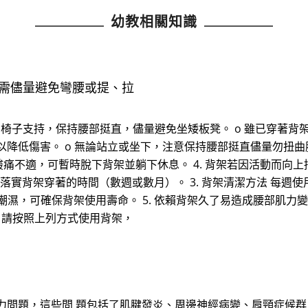
幼教相關知識
仍需儘量避免彎腰或提、拉
靠背的椅子支持，保持腰部挺直，儘量避免坐矮板凳。 o 雖已穿著
降低傷害。 o 無論站立或坐下，注意保持腰部挺直儘量勿扭曲
若覺酸痛不適，可暫時脫下背架並躺下休息。 4. 背架若因活動而
師醫囑落實背架穿著的時間（數週或數月）。 3. 背架清潔方法 
度潮濕，可確保背架使用壽命。 5. 依賴背架久了易造成腰部肌
 請按照上列方式使用背架，
問題，這些問 題包括了肌腱發炎、周邊神經病變、肩頸症候群