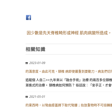
因少數是先天脊椎畸形或神經 肌肉病變所造成，
相關知識
2023-01-09
的滿意度。由此可見，頸椎 病即使嚴重到要動刀，病友們切勿
追蹤個 人自二○○九年來以「融合手術」治療 的兩百多位頸
漸進式的治療。 頸椎病如何預防？ 俗話說：「坐乎正，才會
2021-05-01
的東西時，以彎曲膝蓋蹲下取代彎腰；抬放重物時不可扭轉腰 部