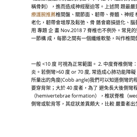
稱骨刺），進而造成神經壓迫等。上述問 題最嚴
療護腕推薦
椎間盤、關節面、韌帶、脊髓、神經 
老化，韌帶會增厚及鬆弛、骨 骼會磨損退化、腦
用 專題 企 畫 Nov.2018 7 脊椎也不
一節構 成，每節之間有一個纖維軟墊，叫作椎間
一般 <10 度 可視為正常範圍。 2. 中度脊椎側彎：側彎 2
炎。若側彎>60 度 or 70 度, 常造成心肺功
所量出的角度(Cobb angle)我們可以知道側
要穿背架；大於 40 度者，為了 避免長大後側彎程
（hemivertebrae formation），椎狀脊椎（
側彎或駝背等，其症狀差異頗大，比較 嚴重者出