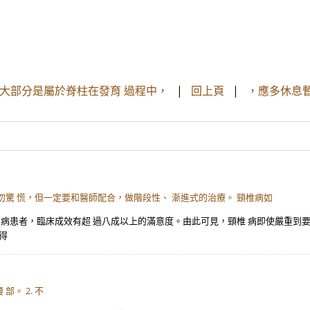
大部分是屬於脊柱在發育 過程中，
|
回上頁
|
，應多休息暫
驚 慌，但一定要和醫師配合，做階段性、 漸進式的治療。 頸椎病如
椎病患者，臨床成效有超 過八成以上的滿意度。由此可見，頸椎 病即使嚴重到
得
。 2. 不