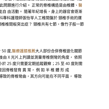
此問題進行介紹。 正常的脊椎構造是由椎體、
醫
自 由活動。 隨著年紀增長，身上的器官會逐漸
外科專科護理師張怡苓人工椎間盤於 頸椎手術的運
何謂頸椎椎間板突出症？ 頸椎共有七節，像竹子般一節
50 度,
醫療護膝推薦
大人部份合併脊椎退化關節
，然後由 X 光片上判讀並測量脊椎側彎的角度， 依照
 25 度只需要定期追蹤觀察；25 至 40 度則需
發育 異 常， 例 如 半 椎 體 形 成
ation），所 導致的脊椎彎曲，其方向可能在不同平面， 導致