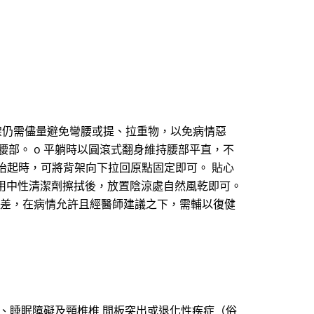
背架仍需儘量避免彎腰或提、拉重物，以免病情惡
腰部。 o 平躺時以圓滾式翻身維持腰部平直，不
向上抬起時，可將背架向下拉回原點固定即可。 貼心
每週使用中性清潔劑擦拭後，放置陰涼處自然風乾即可。
力變差，在病情允許且經醫師建議之下，需輔以復健
、睡眠障礙及頸椎椎 間板突出或退化性疾症（俗