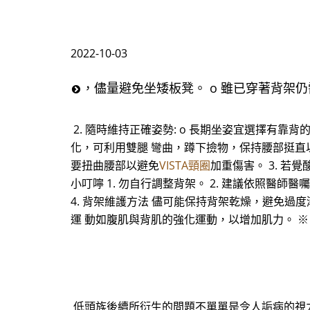
2022-10-03
，儘量避免坐矮板凳。 o 雖已穿著背架
2. 隨時維持正確姿勢: o 長期坐姿宜選擇有
化，可利用雙腿 彎曲，蹲下撿物，保持腰部挺直以
要扭曲腰部以避免
VISTA頸圈
加重傷害。 3. 
小叮嚀 1. 勿自行調整背架。 2. 建議依照醫
4. 背架維護方法 儘可能保持背架乾燥，避免過
運 動如腹肌與背肌的強化運動，以增加肌力。 ※
低頭族後續所衍生的問題不單單是令人詬病的視力