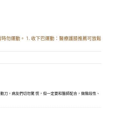
時勿運動。 1. 收下巴運動：醫療護膝推薦可放鬆
要動刀，病友們切勿驚 慌，但一定要和醫師配合，做階段性、