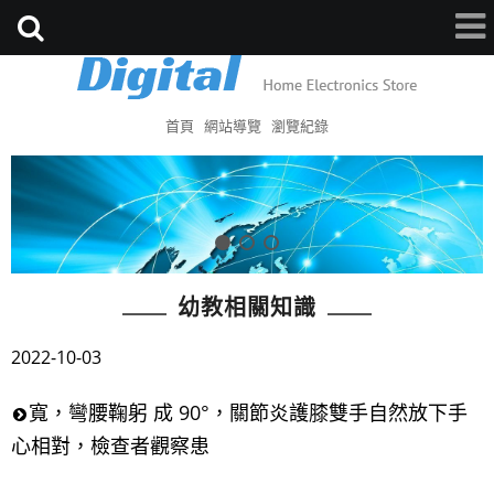
首頁
網站導覽
瀏覽紀錄
幼教相關知識
2022-10-03
寬，彎腰鞠躬 成 90°，關節炎護膝雙手自然放下手
心相對，檢查者觀察患