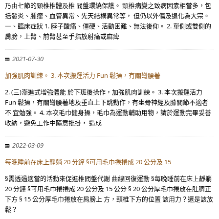
乃由七節的頸椎椎體及椎 間盤環繞保護。 頸椎病變之致病因素相當多，包
括發炎、腫瘤、血管異常、先天結構異常等， 但仍以外傷及退化為大宗。
一、臨床症狀 1. 脖子酸痛、僵硬、活動困難、無法後仰。 2. 單側或雙側的
肩膀，上臂、前臂甚至手指放射痛或麻痺
2021-07-30
加強肌肉訓練。 3. 本次搬運活力 Fun 鬆操，有關彎腰著
2. (三)漸進式增強體能 於下班後操作，加強肌肉訓練。 3. 本次搬運活力
Fun 鬆操，有關彎腰著地及垂直上下跳動作，有坐骨神經及膝關節不適者
不 宜勉強。 4. 本次毛巾健身操，毛巾為運動輔助用物，請於運動完畢妥善
收納，避免工作中隨意批掛， 造成
2022-03-09
每晚睡前在床上靜躺 20 分鐘 §可用毛巾捲捲成 20 公分及 15
§需透過適當的活動來促進椎間盤代謝 曲線回復運動 §每晚睡前在床上靜躺
20 分鐘 §可用毛巾捲捲成 20 公分及 15 公分 § 20 公分厚毛巾捲放在肚臍正
下方 § 15 公分厚毛巾捲放在肩膀上 方，頸椎下方的位置 該用力？還是該放
鬆？