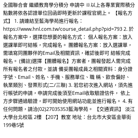
全國聯合會 繼續教育學分積分 申請中 ※以上各專業實際積分
點數將依各認證單位回函即時更新於課程官網上。 【報名方
式】 1. 請連結至藍海學苑進行報名：
https://www.hnl.com.tw/course_detail.php?pid=793 2. 於
報名方案中，選擇您想要的報名方式： 個人報名方案：放入
選課單即可結帳，完成報名。 團體報名方案：放入選課單，
需填寫同團夥伴的Email及相關資訊，確認後即可 結帳完成
報名。 (備註)選擇【團體報名】方案者，團報發起人需完成
所有報名者之付款，並請 備妥團報成員之相關資料：身分證
字號、Email、姓名、手機、服務單位、職 稱、飲食偏好、
執業類別、發票形式(二/三聯) 3. 若您初次進入網站，須先進
行帳號的申請，申請完成後須至Email收取驗證信件， 依上
方步驟通過驗證，即可開始使用網站功能並進行報名。 4. 有
任何問題，請洽(02)27035353藍海學苑。 【交通資訊】 淡江
大學台北校區 2樓 【207】教室 地址：台北市大安區金華街
199巷5號