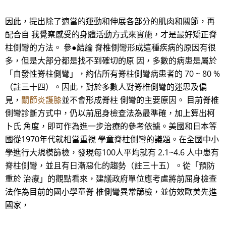
因此，提出除了適當的運動和伸展各部分的肌肉和關節，再
配合自 我覺察感受的身體活動方式來實施，才是最好矯正脊
柱側彎的方法。 參●結論 脊椎側彎形成這種疾病的原因有很
多，但是大部分都是找不到確切的原 因，多數的病患是屬於
「自發性脊柱側彎」，約佔所有脊柱側彎病患者的 70 ~ 80 %
（註三十四）。因此，對於多數人對脊椎側彎的迷思及偏
見，
關節炎護膝
並不會形成脊柱 側彎的主要原因。 目前脊椎
側彎診斷方式中，仍以前屈身檢查法為最準確，加上算出柯
卜氏 角度，即可作為進一步治療的參考依據。美國和日本等
國從1970年代就相當重視 學童脊柱側彎的議題。在全國中小
學進行大規模篩檢，發現每100人平均就有 2.1~4.6 人中患有
脊柱側彎，並且有日漸惡化的趨勢（註三十五）。從「預防
重於 治療」的觀點看來，建議政府單位應考慮將前屈身檢查
法作為目前的國小學童脊 椎側彎異常篩檢，並仿效歐美先進
國家，