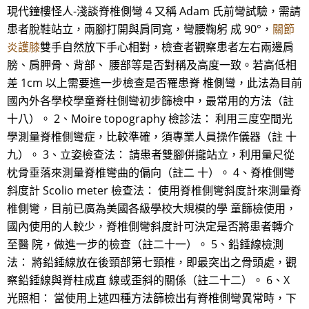
現代鐘樓怪人-淺談脊椎側彎 4 又稱 Adam 氏前彎試驗，需請
患者脫鞋站立，兩腳打開與肩同寬，彎腰鞠躬 成 90°，
關節
炎護膝
雙手自然放下手心相對，檢查者觀察患者左右兩邊肩
膀、肩胛骨、背部、 腰部等是否對稱及高度一致。若高低相
差 1cm 以上需要進一步檢查是否罹患脊 椎側彎，此法為目前
國內外各學校學童脊柱側彎初步篩檢中，最常用的方法（註
十八）。 2、Moire topography 檢診法： 利用三度空間光
學測量脊椎側彎症，比較準確，須專業人員操作儀器（註 十
九）。 3、立姿檢查法： 請患者雙腳併攏站立，利用量尺從
枕骨垂落來測量脊椎彎曲的偏向（註二 十）。 4、脊椎側彎
斜度計 Scolio meter 檢查法： 使用脊椎側彎斜度計來測量脊
椎側彎，目前已廣為美國各級學校大規模的學 童篩檢使用，
國內使用的人較少，脊椎側彎斜度計可決定是否將患者轉介
至醫 院，做進一步的檢查（註二十一）。 5、鉛錘線檢測
法： 將鉛錘線放在後頸部第七頸椎，即最突出之骨頭處，觀
察鉛錘線與脊柱成直 線或歪斜的關係（註二十二）。 6、X
光照相： 當使用上述四種方法篩檢出有脊椎側彎異常時，下