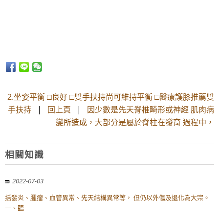
2.坐姿平衡 □良好 □雙手扶持尚可維持平衡 □醫療護膝推薦雙
手扶持
|
回上頁
|
因少數是先天脊椎畸形或神經 肌肉病
變所造成，大部分是屬於脊柱在發育 過程中，
相關知識
2022-07-03
括發炎、腫瘤、血管異常、先天結構異常等， 但仍以外傷及退化為大宗。
一、臨