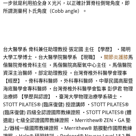
一步就是利用拍全身 X 光片，以正確計算脊柱側彎角度，即
所謂測量柯卜氏角度（Cobb angle）。
台大醫學系 骨科兼任助理教授 張定國 主任 【學歷】 ・陽明
大學工學博士 ・台大醫學院醫學系 【現職】 ・
關節炎護膝
馬
偕醫院脊椎骨科主任 ・馬偕醫院高壓氧中心主任 ・馬偕醫院
資深主治醫師 ・部定助理教授 ・台灣脊椎外科醫學會理事
【經歷】 ・骨科專科醫師 ・外科專科醫師 ・中華民國高壓暨
海底醫學會專科醫師 ・台灣脊椎外科醫學會監事 彭伊君 物理
治療師 【學歷與認證】 ・臺灣大學物理治療學系碩士 ・
STOTT PILATES® (臨床復健) 授證講師 ・STOTT PILATES®
(臨床復健) 四級全認證國際教練證照 ・STOTT PILATES® (體
適能) 七級全認證國際教練證照 ・Merrithew® ZEN‧GA 墊
上/器械一級國際教練證照 ・Merrithew® 筋膜動作國際教練