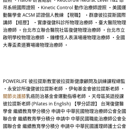
證照 ・Halo® 研習結訓 ・Redcord® Neurac Level 1&2 懸
吊系統國際證照 ・Kinetic Control 動作治療師證照 ・美國運
動醫學會 ACSM 認證個人教練 【現職】 ・群康彼拉提斯國際
講師 【經歷】 ・實康復健科診所物理治療師 ・臺大醫院物理
治療師 ・台北市立聯合醫院社區復健物理治療師 ・台北市立
啟明學校物理治療師 ・鐘樓怪人表演場邊物理治療師 ・全國
大專盃柔道賽場邊物理治療師 ・
POWERLIFE 彼拉提斯教室彼拉提斯健康顧問及訓練課程總監
・永安診所復健彼拉提斯老師 ・伊甸基金會彼拉提斯老師 ・
關節炎護膝
乳癌防治基金會運動指導老師 ・天母區英語授課
彼拉提斯老師 (Pilates in English) 【學分認證】 台灣復健醫
學會 繼續教育學分積分 申請中 中華民國物理治療師公會全國
聯合會 繼續教育學分積分 申請中 中華民國職能治療師公會全
國聯合會 繼續教育學分積分 申請中 中華民國護理師護士公會