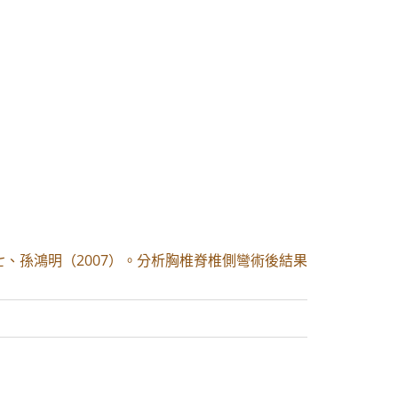
註七、孫鴻明（2007）。分析胸椎脊椎側彎術後結果