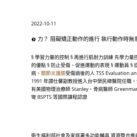
2022-10-11
力？ 阻礙矯正動作的進行 執行動作時無
§ 學習力量的控制 § 再進行肌耐力訓練 先學
的優點 § 防止受傷、促進運動的表現 § 運動員 
病、
關節炎護膝
受傷過後的人 TSS Evaluation 
1991 年譚仕馨副教授進入台中榮民總醫院任職，受到復
有美國物理治療師 Stanley、骨病醫師 Greenma
彎 BSPTS 等國際課程認證
衛生福利部社會及家庭署多功能輔具 資源整合推廣