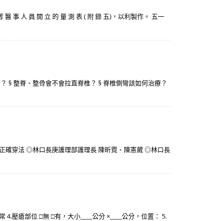
 員 開 立 的 量 測 表 ( 附 錄 五)，以利製作。 五一
？ § 整脊、整骨會不會拉直脊椎？ § 脊椎側彎該如何治療？
確穿法 ◎林口長庚護理部護理長 陳昕霓、陳憲葳 ◎林口長
壓瘡部位 □無 □有，大小____公分 ×____公分，位置： 5.