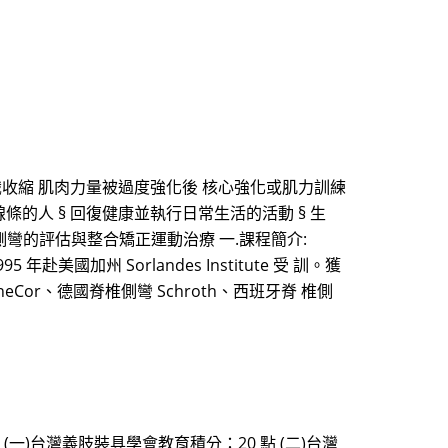
識收縮 肌肉力量被過度強化後 核心強化或肌力訓練
線條的人 § 回復健康並執行日常生活的活動 § 生
脊椎側彎協會脊椎側彎的評估與整合矯正運動治療 一.課程簡介:
州 Sorlandes Institute 受 訓。獲
ineCor、德國脊椎側彎 Schroth、西班牙脊 椎側
(一)台灣義肢裝具學會教育積分：20 點 (二)台灣