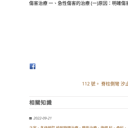
傷害治療 一、急性傷害的治療 (一)原因：明確
112 號。 脊柱側彎 
相關知識
2022-09-21
之家、各級榮院 檢附物理治療、職能治療、復健 科、骨科、