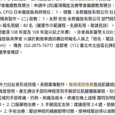
學會繼續教育積分：申請中 (四)臺灣職能治療學會繼續教育積分：
, CPO) 日本義肢裝具師現任： 1、 現職：永野義肢有限公司 社長（董事長） 
架及上下肢矯具製作。 (二) 助教： 1、永野 宏佳 永野義肢有限公司 部
n 報名限額：40 名（屬實作示範課程，名額有限，敬請見諒）。
清 108 年度及 108 年度以前之年費），非會員新臺幣 8,000
：台灣義肢裝具學會 ※請於劃撥單通訊欄註明報名人員之「姓名、電
il.com）、 傳真（02-2875-7477）或郵寄（112 臺北市北投區
電學會確認，
太大外力拉扯易形成扭傷。長期重複動作，
醫療護膝推薦
造成肌腱過
腕過度使用，產生通往手部的神經受到手腕部位肌腱腫脹變粗，
醫
手部疼痛、灼熱、刺痛及麻木，疼痛在晚上或睡 醒特別明顯。 (二
. 口服藥物治療。 3. 手腕固定支架：建議使用 2-4 週，使
復健治療。 2. 手術治療：壓迫神經的橫腕韌帶切開，使神經壓迫得以