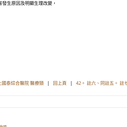
傷害發生原因及明顯生理改變，
汐止國泰綜合醫院 醫療頸
|
回上頁
|
42。 註六、同註五。 
身障