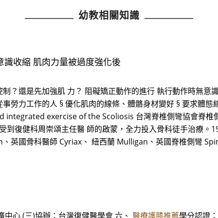
幼教相關知識
意識收縮 肌肉力量被過度強化後
力量控制？還是先加強肌 力？ 阻礙矯正動作的進行 執行動作時無意
§ 從事勞力工作的人 § 優化肌肉的線條、體骼身材變好 § 要求體態
and integrated exercise of the Scoliosis 台灣
健科周崇頌主任醫 師的啟蒙，全力投入骨科徒手治療。1995 年赴美國加
n、英國骨科醫師 Cyriax、 紐西蘭 Mulligan、英國脊椎側彎 Sp
中心 (三)協辦：台灣復健醫學會 六、
醫療護膝推薦
學分認證： 