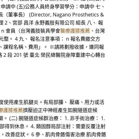
申請中 (五)公務人員終身學習學分：申請中 七、
(Director, Nagano Prosthetics &
門經理 2、宮部 昌洋 永野義肢有限公司 組長 八、 報
 n 會員（台灣義肢裝具學會
醫療護膝推薦
、台灣
 元整。 4 九、 報名注意事項： n 報名費繳交方
話、課程名稱、費用」。 ※請將劃撥收據，連同報
石牌路 2 段 201 號 臺北 榮民總醫院身障重建中心轉台
度使用產生肌腱炎。有局部腫、 壓痛、用力或活
療護膝推薦
擠壓迫正中神經產生如腕隧道症候
) 腕隧道症候群治療： 1. 非手術治療： 1.
腕部得到休息。 4. 類固醇局部注射：需要反覆注射
減輕，改善症狀。 6 參、肌肉骨骼傷害治療 肌肉骨骼