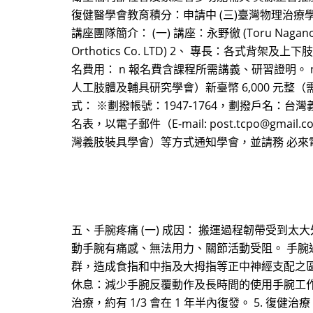
復健醫學會教育積分：申請中 (三)臺灣物理治療
講座團隊簡介： (一) 講座：永野徹 (Toru Nagano
Orthotics Co. LTD) 2、 專長：各式背
名費用： n 報名費含課程所需講義、研習證明。 
人工肢體及輔具研究學會）新臺幣 6,000 元整（需繳
式： ※劃撥帳號：1947-1764，劃撥戶名
名表，以電子郵件（E-mail: post.tcpo@gma
灣義肢裝具學會）等方式通知學會，並請務 必來
五、手腕疼痛 (一) 成因： 搬運過程韌帶受到
動手腕有痛感、無法用力、關節活動受阻。 手
群，造成食指和中指及大拇指等正中神經支配之區域的
休息：減少手腕反覆動作及長時間的使用手腕工作。 2
治療，約有 1/3 會在 1 年半內復發。 5. 