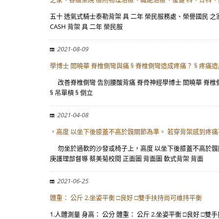
五十 透氣式騎士泰勒背架 具 二年 榮民服務處、榮譽國民 之家、
CASH 背架 具 二年 榮民服
2021-08-09
學博士 閻曉華 脊椎側彎與痛 § 脊椎側彎造成疼痛？ § 疼痛
改善脊椎側彎 告別腰酸背痛 脊骨神經學博士 閻曉華 脊椎側彎
§ 吊單槓 § 倒立
2021-04-08
，高度 以坐下後膝蓋不高於髖關節為準。 若穿背架感到疼
勿坐於過軟的沙發或椅子上，高度 以坐下後膝蓋不高於髖關
庚護理部督導 蔡美菊校閱 正面圖 背面圖 軟式背架 背面
2021-06-25
體重： 公斤 2.坐姿平衡 □良好 □雙手扶持尚可維持平衡
1.人體測量 身高： 公分 體重： 公斤 2.坐姿平衡 □良好 □雙