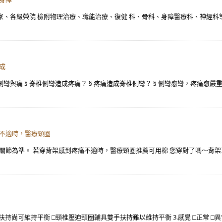
各級榮院 檢附物理治療、職能治療、復健 科、骨科、身障醫療科、神經科等 醫 事 人
造成
與痛 § 脊椎側彎造成疼痛？ § 疼痛造成脊椎側彎？ § 側彎愈彎，疼痛愈嚴重
痛不適時，醫療頸圈
節為準。 若穿背架感到疼痛不適時，醫療頸圈推薦可用棉 您穿對了嗎～背架正
手扶持尚可維持平衡 □頸椎壓迫頸圈輔具雙手扶持難以維持平衡 3.感覺 □正常 □異常 4.