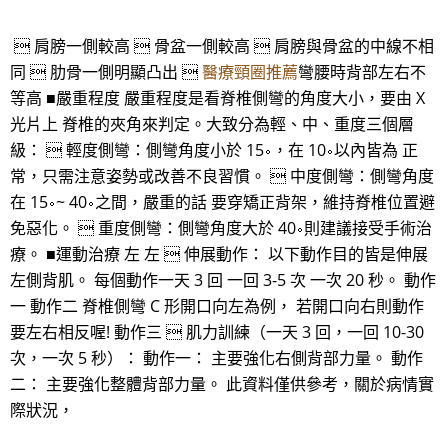
 肩膀一側較高  骨盆一側較高  肩膀與骨盆的中線不相
同  肋骨一側明顯凸出 
醫療頸圈推薦
彎腰時背部左右不
等高 ■嚴重程度 嚴重程度是看脊椎側彎的角度大小，要由 X
光片上 脊椎的夾角來判定。大致分為輕、中、重度三個層
級：  輕度側彎：側彎角度小於 15∘，在 10∘以內皆為 正
常，只需注意姿勢或改善不良習慣。  中度側彎：側彎角度
在 15∘~ 40∘之間，嚴重的話 要穿矯正背架，維持脊椎位置避
免惡化。  重度側彎：側彎角度大於 40∘則建議接受手術治
療。 ■運動治療 左 左  伸展動作： 以下動作目的皆是伸展
左側背肌。 每個動作一天 3 回 一回 3-5 次 一次 20 秒。 動作
一 動作二 脊椎側彎 C 形開口向左為例， 若開口向右則動作
要左右相反喔! 動作三  肌力訓練（一天 3 回，一回 10-30
次，一次 5 秒）： 動作一： 主要強化右側背部力量。 動作
二： 主要強化整體背部力量。 此資料僅供參考，關於病情實
際狀況，