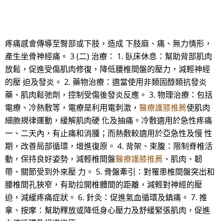
疼痛感會傳導至臀部或下肢，造成 下肢麻、痛、無力情形，
產生坐骨神經痛。 3 (二) 治療： 1. 臥床休息：幫助背部肌肉
放鬆，促進受傷肌肉修復，降低腰椎間盤的壓力，減輕神經
的壓 迫及發炎。 2. 藥物治療：適當使用非類固醇類抗發炎
藥、肌肉鬆弛劑，控制受傷後發炎反應。 3. 物理治療：包括
電療、冷熱敷等，電療是利用電刺激，
醫療護膝推薦
使肌肉
細胞規律運動，緩解肌肉硬 化及抽痛。冷敷適用於急性疼痛
一、二天內，有止痛和消腫；而熱敷較適用於亞急性及慢 性
期，改善局部循環，增進復原。 4. 背架、束腹：限制脊椎活
動，保持良好姿勢，減輕椎間盤
醫療護膝推薦
、肌肉、韌
帶、關節受到外來壓 力。 5. 骨盤牽引：對罹患椎間盤突出和
腰椎間孔狹窄，有助拉開椎體間的距離，減輕對神經的壓
迫，減緩疼痛症狀。 6. 針灸：促進氣血循環及鎮痛。 7. 推
拿、按摩：幫助釋放或降低身心壓力及舒緩緊張肌肉，促進