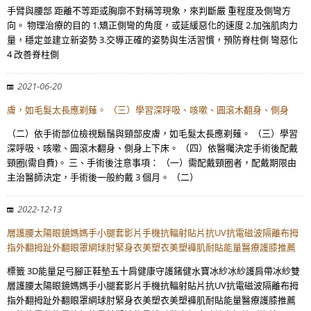
手臂與腰部 距離不等距或胸廓不對稱等現象，來判斷嚴 重程度及側彎方
向。 物理治療的目的 1.矯正側彎的角度，或延緩惡化的速度 2.加強肌肉力
量，穩定並建立新姿勢 3.交導正確的姿勢與生活習慣，預防脊柱側 彎惡化
4 改善脊柱側
2021-06-20
膚，如毛髮太長應剃薙。 （三）學習深呼吸、咳嗽、圓滾木翻身、側身
（二）依手術部位檢視鬍鬚與頸部皮膚，如毛髮太長應剃薙。 （三）學習
深呼吸、咳嗽、圓滾木翻身、側身上下床。 （四）依醫囑決定手術後配戴
頸圈(需自費)。 三、手術後注意事項： （一）需配戴頸圈者，配戴期限由
主治醫師決定，手術後一般約戴 3 個月。 （二）
2022-12-13
層護腰太陽眼鏡媽媽手小腿套影片手機抗輻射貼片抗UV抗電磁波隔離布拇
指外翻拇趾外翻眼罩網球肘緊身衣美塑衣美塑褲肌耐貼能量醫療護膝推薦
標籤 3D能量足弓腳正鞋墊五十肩健康守護鍺健水寶冰紗冰紗護肩帶冰紗雙
層護腰太陽眼鏡媽媽手小腿套影片手機抗輻射貼片抗UV抗電磁波隔離布拇
指外翻拇趾外翻眼罩網球肘緊身衣美塑衣美塑褲肌耐貼能量醫療護膝推薦