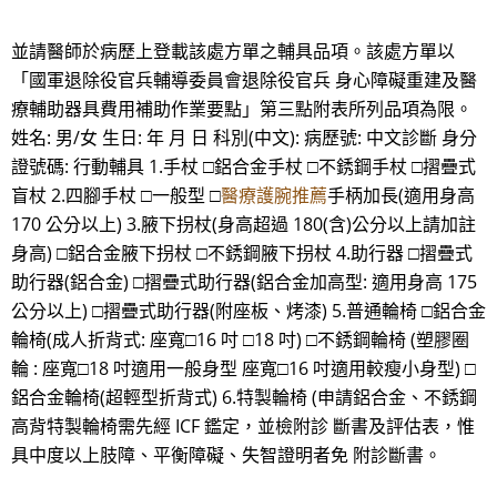
並請醫師於病歷上登載該處方單之輔具品項。該處方單以
「國軍退除役官兵輔導委員會退除役官兵 身心障礙重建及醫
療輔助器具費用補助作業要點」第三點附表所列品項為限。
姓名: 男/女 生日: 年 月 日 科別(中文): 病歷號: 中文診斷 身分
證號碼: 行動輔具 1.手杖 □鋁合金手杖 □不銹鋼手杖 □摺疊式
盲杖 2.四腳手杖 □一般型 □
醫療護腕推薦
手柄加長(適用身高
170 公分以上) 3.腋下拐杖(身高超過 180(含)公分以上請加註
身高) □鋁合金腋下拐杖 □不銹鋼腋下拐杖 4.助行器 □摺疊式
助行器(鋁合金) □摺疊式助行器(鋁合金加高型: 適用身高 175
公分以上) □摺疊式助行器(附座板、烤漆) 5.普通輪椅 □鋁合金
輪椅(成人折背式: 座寬□16 吋 □18 吋) □不銹鋼輪椅 (塑膠圈
輪 : 座寬□18 吋適用一般身型 座寬□16 吋適用較瘦小身型) □
鋁合金輪椅(超輕型折背式) 6.特製輪椅 (申請鋁合金、不銹鋼
高背特製輪椅需先經 ICF 鑑定，並檢附診 斷書及評估表，惟
具中度以上肢障、平衡障礙、失智證明者免 附診斷書。