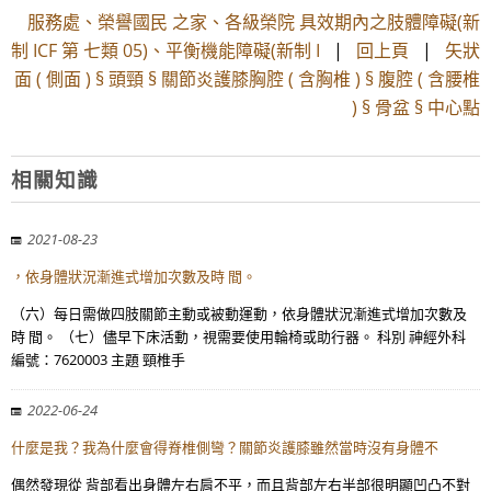
服務處、榮譽國民 之家、各級榮院 具效期內之肢體障礙(新
制 ICF 第 七類 05)、平衡機能障礙(新制 I
|
回上頁
|
矢狀
面 ( 側面 ) § 頭頸 § 關節炎護膝胸腔 ( 含胸椎 ) § 腹腔 ( 含腰椎
) § 骨盆 § 中心點
相關知識
2021-08-23
，依身體狀況漸進式增加次數及時 間。
（六）每日需做四肢關節主動或被動運動，依身體狀況漸進式增加次數及
時 間。 （七）儘早下床活動，視需要使用輪椅或助行器。 科別 神經外科
編號：7620003 主題 頸椎手
2022-06-24
什麼是我？我為什麼會得脊椎側彎？關節炎護膝雖然當時沒有身體不
偶然發現從 背部看出身體左右肩不平，而且背部左右半部很明顯凹凸不對