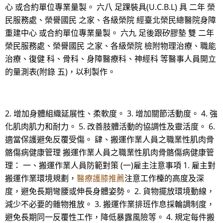
心 或合約單位專業量製。 六八 足踝裝具(U.C.B.L) 具 二年 榮
民服務處、榮譽國民 之家、各級榮院 經臺北榮民總醫院身障
重建中心 或合約單位專業量製。 六九 足後跟矽膠墊 雙 二年
榮民服務處、榮譽國民 之家、各級榮院 檢附物理治療、職能
治療、復健 科、骨科、身障醫療科、神經科 等醫事人員開立
的量測表(附錄 五)，以利製作。
2. 增加身體組織延展性、柔軟度。 3. 增加關節活動度。 4. 強
化肌肉肌力和耐力。 5. 改善肢體活動的協調性及靈活度。 6.
適當保護避免反覆受傷。 肆、搬運作業人員之職業性肌肉骨
骼傷病健康管理 搬運作業人員之職業性肌肉骨骼傷病健康管
理： 一、搬運作業人員防範對策 (一)雇主注意事項 1. 雇主對
搬運作業環境規劃，
醫療護膝推薦
注意工作檯的高度及深
度，避免長期彎腰或伸長身體姿勢。 2. 貨物擺放環境動線，
減少不必要的雜物推放。 3. 搬運作業排班作息採輪調制度，
避免長期同一反覆性工作，降低暴露風險等。 4. 規定每件搬