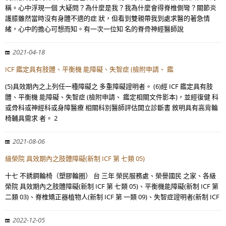
稱。心中浮現一個 大疑問？為什麼是我？我為什麼會得脊椎側彎？關節炎
護膝雖然當時沒有身體不適的症 狀，但看到雙親帶我到處求醫的著急情
緒，心中的擔心可想而知。有一次一位知 名的脊骨神經醫師說
2021-04-18
ICF 鑑定具有肢體、平衡機 能障礙、失智症 (檢附申請、 鑑
(5)具效期內之上列任一種障礙之 多重障礙證明者。 (6)經 ICF 鑑定具有肢
體、平衡機 能障礙、失智症 (檢附申請、 鑑定相關文件影本)，並經復健 科
或骨科或神經科或身障醫療 相關科別醫師評估開立診斷書 敘明具有高背輪
椅輔具需求 者。 2
2021-08-06
級榮院 具效期內之肢體障礙(新制 ICF 第 七類 05)
十七 不銹鋼輪椅（塑膠輪圈） 台 三年 榮民服務處、榮譽國民 之家、各級
榮院 具效期內之肢體障礙(新制 ICF 第 七類 05)、平衡機能障礙(新制 ICF 第
二類 03)、脊椎矯正器植物人(新制 ICF 第 一類 09)、失智症證明者(新制 ICF
2022-12-05