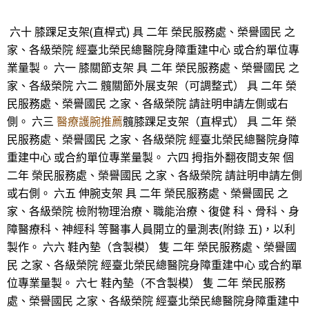
六十 膝踝足支架(直桿式) 具 二年 榮民服務處、榮譽國民 之
家、各級榮院 經臺北榮民總醫院身障重建中心 或合約單位專
業量製。 六一 膝關節支架 具 二年 榮民服務處、榮譽國民 之
家、各級榮院 六二 髖關節外展支架（可調整式） 具 二年 榮
民服務處、榮譽國民 之家、各級榮院 請註明申請左側或右
側。 六三
醫療護腕推薦
髖膝踝足支架（直桿式） 具 二年 榮
民服務處、榮譽國民 之家、各級榮院 經臺北榮民總醫院身障
重建中心 或合約單位專業量製。 六四 拇指外翻夜間支架 個
二年 榮民服務處、榮譽國民 之家、各級榮院 請註明申請左側
或右側。 六五 伸腕支架 具 二年 榮民服務處、榮譽國民 之
家、各級榮院 檢附物理治療、職能治療、復健 科、骨科、身
障醫療科、神經科 等醫事人員開立的量測表(附錄 五)，以利
製作。 六六 鞋內墊（含製模） 隻 二年 榮民服務處、榮譽國
民 之家、各級榮院 經臺北榮民總醫院身障重建中心 或合約單
位專業量製。 六七 鞋內墊（不含製模） 隻 二年 榮民服務
處、榮譽國民 之家、各級榮院 經臺北榮民總醫院身障重建中