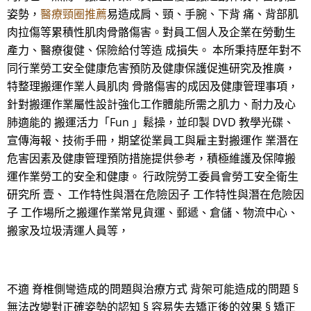
姿勢，
醫療頸圈推薦
易造成肩、頸、手腕、下背 痛、背部肌
肉拉傷等累積性肌肉骨骼傷害。對員工個人及企業在勞動生
產力、醫療復健、保險給付等造 成損失。 本所秉持歷年對不
同行業勞工安全健康危害預防及健康保護促進研究及推廣，
特整理搬運作業人員肌肉 骨骼傷害的成因及健康管理事項，
針對搬運作業屬性設計強化工作體能所需之肌力、耐力及心
肺適能的 搬運活力「Fun 」鬆操，並印製 DVD 教學光碟、
宣傳海報、技術手冊，期望從業員工與雇主對搬運作 業潛在
危害因素及健康管理預防措施提供參考，積極維護及保障搬
運作業勞工的安全和健康。 行政院勞工委員會勞工安全衛生
研究所 壹、 工作特性與潛在危險因子 工作特性與潛在危險因
子 工作場所之搬運作業常見貨運、郵遞、倉儲、物流中心、
搬家及垃圾清運人員等，
不適 脊椎側彎造成的問題與治療方式 背架可能造成的問題 §
無法改變對正確姿勢的認知 § 容易失去矯正後的效果 § 矯正