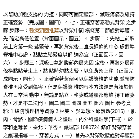
以幫助加強支撐的 力道，同時可固定腰部、 減輕疼痛及維持
正確姿勢 （完成圖，圖四）。 七、正確穿著泰勒式背架 之步
驟 步驟一：
醫療頸圈推薦
以背架中間 橫條第二節處對準腰，
先 確定高低位置（背面圖示，圖五）。 步驟二：先粘上前胸
前上方第一條 鬆緊帶，再將背架後二直長鋼條的中心 處對準
脊椎中心處，黏貼之鬆緊度以舒 適為宜（正面圖示，圖
六）。 步驟三：深吸口氣將腹部內層先固 定後，再將外層兩
條橫黏貼帶束上，黏 貼時勿黏太緊，以免背架上移（正面完
成圖示，圖七）。 正確穿著背架可以保護脊椎的功能 並預防
脊椎再度受到傷害，但是保護脊 椎的根本方法還是有賴於個
人在日常活 動中，無論是站立、坐姿或彎腰都應維 持正確姿
勢，才是不二法門。 圖二 圖三 圖四 圖五 圖六 圖七 參考資
料: 1.總院護理指導資源 2.林笑、 吳翠娥、邱飄逸(2015) ．肌
肉、骨骼、關節疾病病人之護理 ．內外科護理學(下冊)， 於
李和惠等著．臺北：華杏。 護理部 1080724 修訂 背架穿著
之護理指導 一、穿著方式 ﹙一）首先以背架軟腰處對準腰部