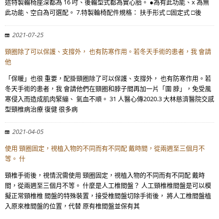
述特製輪椅座深都為 16 吋、後輪型式都為實心胎。 ●為有此功能、x 為無
此功能、空白為可選配。 7.特製輪椅配件規格： 扶手形式 □固定式 □後
2021-07-25
頸圈除了可以保護、支撐外， 也有防寒作用。若冬天手術的患者，我 會請
他
「保暖」也很 重要，配掛頸圈除了可以保護、支撐外， 也有防寒作用。若
冬天手術的患者，我 會請他們在頸圈和脖子間再加一片「圍 脖」，免受風
寒侵入而造成肌肉緊繃、 氣血不順。 31 人醫心傳2020.3 大林慈濟醫院交感
型頸椎病治療 復健 很多病
2021-04-05
使用 頸圈固定，視植入物的不同而有不同配 戴時間，從兩週至三個月不
等。 什
頸椎手術後，視情況需使用 頸圈固定，視植入物的不同而有不同配 戴時
間，從兩週至三個月不等。 什麼是人工椎間盤？ 人工頸椎椎間盤是可以模
擬正常頸椎椎 間盤的特殊裝置，接受椎間盤切除手術後， 將人工椎間盤植
入原來椎間盤的位置，代替 原有椎間盤並保有其