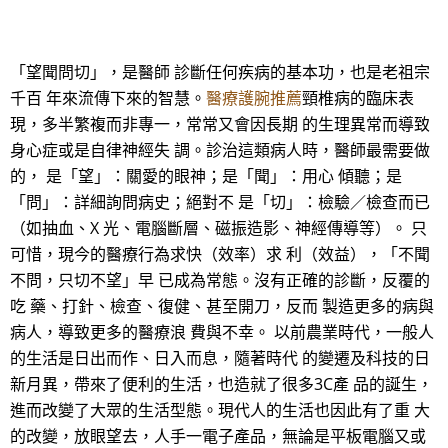
「望聞問切」，是醫師 診斷任何疾病的基本功，也是老祖宗
千百 年來流傳下來的智慧。
醫療護腕推薦
頸椎病的臨床表
現，多半繁複而非專一，常常又會因長期 的生理異常而導致
身心症或是自律神經失 調。診治這類病人時，醫師最需要做
的， 是「望」：關愛的眼神；是「聞」：用心 傾聽；是
「問」：詳細詢問病史；絕對不 是「切」：檢驗／檢查而已
（如抽血、X 光、電腦斷層、磁振造影、神經傳導等）。 只
可惜，現今的醫療行為求快（效率）求 利（效益），「不聞
不問，只切不望」早 已成為常態。沒有正確的診斷，反覆的
吃 藥、打針、檢查、復健、甚至開刀，反而 製造更多的病與
病人，導致更多的醫療浪 費與不幸。 以前農業時代，一般人
的生活是日出而作、日入而息，隨著時代 的變遷及科技的日
新月異，帶來了便利的生活，也造就了很多3C產 品的誕生，
進而改變了大眾的生活型態。現代人的生活也因此有了重 大
的改變，放眼望去，人手一電子產品，無論是平板電腦又或