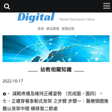
首頁
網站導覽
瀏覽紀錄
幼教相關知識
2022-10-17
、 減輕疼痛及維持正確姿勢 （完成圖，圖四）。
七、正確穿著泰勒式背架 之步驟 步驟一：醫療頸圈推
薦以背架中間 橫條第二節處