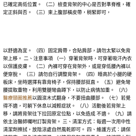
已確定高低位置。 （二）檢查背架的中心是否對準脊椎，確
定正斜與否。 （三）束上腹部橫皮帶，稍緊即可，
以舒適為宜。 （四）固定肩帶，合貼肩部，請勿太緊以免背
架上移。 二、注意事項 （一）穿著背架時，可穿著吸汗內衣
以保護皮膚。 （二）內褲可穿在背架外，或是穿低腰內褲以
便穿脫。 （三）請勿自行調整背架。 （四）睡高於小腿的硬
板床，坐時選擇有靠背椅子，保持腰部挺直。 （五）避免彎
腰提取重物，利用雙腿彎曲蹲下，以防止病情加重。 （六）
醫療頸圈推薦
以圓滾木式翻身，不要扭曲腰部。 （七）若覺
得不適，可躺下休息以減輕症狀。 （八）活動後若背架上
移，請將背架往下拉回原定位點，以免造成 不適。 （九）請
依主治醫師囑咐訂製背架。 三、清潔方式：每週一次用中性
清潔劑擦拭，放陰涼處自然風乾即可。 四、維護方式：請保