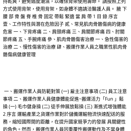
持乾爽，避免過度潮濕，以確保背架使用壽命。 請按照上列
方式使用背架，使用背架，如身體不適請洽醫護人員。 腋 下
腰 部 骨 盤 脊 椎 骨 固定 帶鬆 緊適 當 肩 帶 1 目 錄 序言
壹、工作特性與潛在危險因子 貳、常見肌肉骨骼傷病的健康
危害 一、下背疼痛 二、肩頸疼痛 三、肩關節疼痛 四、肘關
節疼痛 五、手腕疼痛 參、肌肉骨骼傷害治療 一、急性傷害的
治療 二、慢性傷害的治療 肆、搬運作業人員之職業性肌肉骨
骼傷病健康管理
一、搬運作業人員防範對策 (一) 雇主注意事項 (二) 員工注意
事項 二、搬運作業人員健康體能促進~搬運活力「Fun 」鬆
操 (一) 毛巾健身操 (二) 徒手伸展放鬆操 (三) 漸進式增強體能
2 序言 運輸產業之貨運作業對於儲備運輸物流快速配送的服
務，縮短國際間的距離，在提升國家競爭力的發展 具關鍵性
的角色。然而，搬運作業人員因重覆性搬運動作及不當身體