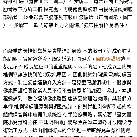
脊椎神 經（背面圖示，圖二）。 步驟二：背架正面上 緣對準
肋骨最下方約二指 幅寬處，再將兩側鬆緊帶 由後往前繞到腹
部粘著， 以免影響下腹部及下肢血 液循環（正面圖示，圖三
）。 步驟三：軟式背架上 方之兩條加強帶往前拉後 粘住，
而嚴重的脊椎側彎甚至會壓迫到身體 內的臟器，造成心肺功
能問題、胃食道逆流、腸胃道消化問題等，
關節炎護膝
這些
都是孩子 成長過程中的重重阻礙。棘手的是，七成以上的脊
椎側彎無法找到確切致病原因， 因此對於如何選擇適切處置
方式、制定妥善運動介入方針，是兒童照護領域中， 醫療與
健康照護相關從業人員不得不審慎思考的議題。 為此，本課
程邀請到「愛心婦幼健康聯盟 唐詠雯物理治療師」與我們分
享脊 椎側彎處理原則與調整技法，針對脊椎側彎所引起的軟
組織傷害與疼痛提供系統性 徒手治療策略；緊接著「臺大醫
院小兒骨科主任 王廷明醫師」將聚焦在幼年型脊 椎側彎之手
術矯正方式，透由相關術式的介紹進一步瞭解兒童脊椎側彎