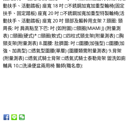
動扶手、活動踏板) 座寬 18 吋 □不銹鋼加寬加重型輪椅(固定
扶手、固定踏板) 座寬 20 吋 □不銹鋼加寬加重型特製輪椅(活
動扶手、活動踏板) 座寬 20 吋 頸部及軀幹用支架 7.頸圈: 頸
周長: 吋 肩高點至下巴: 吋 (如附圖) □頸圈(MIAMI J) (附量測
表) □頸圈(硬式)* □頸圈(軟式) □四柱式頸支架(附量測表) □胸
頸支架(附量測表) 8.圍腰: 肚臍圍: 吋 □圍腰(加強型) □圍腰(加
強、加高型) □透氣型圍腰(單層) (圍腰類需附量測表) 9.背架
(附量測表) □透氣式騎士背架 □透氣式騎士泰勒背架 盥洗如廁
輔具 10.□洗澡便盆兩用椅 醫師(職名章):