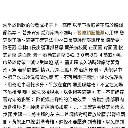
勿坐於過軟的沙發或椅子上，高度 以坐下後膝蓋不高於髖關
節為準。 若穿背架感到疼痛不適時，
醫療頸圈推薦
可用棉 您
穿對了嗎～背架正確穿法 ◎林口長庚護理部護理長 陳昕霓、
陳憲葳 ◎林口長庚護理部督導 蔡美菊校閱 正面圖 背面圖 軟
式背架 背面圖 圖一 泰勒式背架 242 ３０卷８期 4 墊或小毛
巾墊於背架上減少受壓迫 感。 需走遠或久站時建議穿著背
架，穿 著時間依病情以六週-三個月為治療 原則。 背架以中
性肥皂水或冷洗精清洗即 可，不可用刷子刷洗，溫水洗淨後
，用乾毛巾吸乾水分，平放在室內 通風處陰乾，不宜在太陽
下吊掛曝 曬，或洗衣機脫水，以免損害背架。 五、不正確穿
著背架的影響： 降低矯正脊椎的治療效果。 會增加背部肌肉
及脊椎負擔，腰酸 背痛情形加重。 六、正確穿著軟式背架之
步驟 步驟一：將主體的左 右二片鋼條對稱置放於腰 部脊椎兩
側，背架正中線 對準脊椎，鋼條不要壓迫 到脊椎，以免傷到