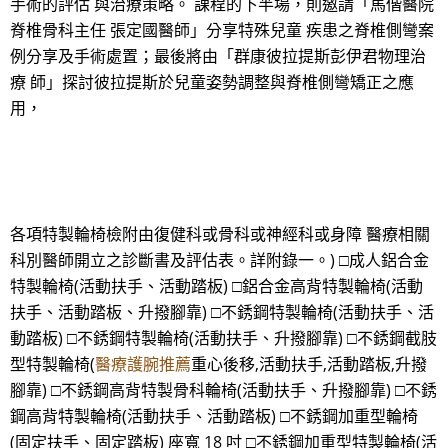
手術的評估 與治療策略。 課程的下半場，則邀請「馬偕醫院
脊椎骨科主任 張定國醫師」分享特殊兒童 疾患之脊椎側彎案
例分享及手術處置；最後將由「群康彼拉提斯彭伊君物理治
療 師」探討彼拉提斯於兒童姿勢調整與脊椎側彎矯正之應
用，
各項特製輪椅檢附由復健科或骨科或神經科或身障 醫療相關
科別醫師開立之診斷書及評估表。詳附錄一。) □成人鋁合金
特製輪椅(活動扶手、活動踏板) □鋁合金高背特製輪椅(活動
扶手、活動踏板、升撥腳靠) □不銹鋼特製輪椅(活動扶手、活
動踏板) □不銹鋼特製輪椅(活動扶手、升撥腳靠) □不銹鋼截肢
型特製輪椅(
醫療護腕推薦
重心後移,活動扶手,活動踏板,升撥
腳靠) □不銹鋼高背特製骨科輪椅(活動扶手、升撥腳靠) □不銹
鋼高背特製輪椅(活動扶手、活動踏板) □不銹鋼加重型輪椅
(固定扶手、固定踏板) 座寬 18 吋 □不銹鋼加重型特製輪椅(活