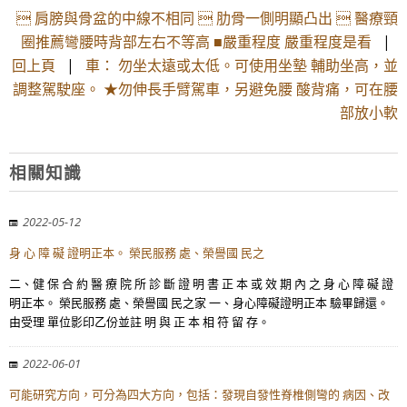
 肩膀與骨盆的中線不相同  肋骨一側明顯凸出  醫療頸
圈推薦彎腰時背部左右不等高 ■嚴重程度 嚴重程度是看
|
回上頁
|
車： 勿坐太遠或太低。可使用坐墊 輔助坐高，並
調整駕駛座。 ★勿伸長手臂駕車，另避免腰 酸背痛，可在腰
部放小軟
相關知識
2022-05-12
身 心 障 礙 證明正本。 榮民服務 處、榮譽國 民之
二、健 保 合 約 醫 療 院 所 診 斷 證 明 書 正 本 或 效 期 內 之 身 心 障 礙 證
明正本。 榮民服務 處、榮譽國 民之家 一、身心障礙證明正本 驗畢歸還。
由受理 單位影印乙份並註 明 與 正 本 相 符 留 存。
2022-06-01
可能研究方向，可分為四大方向，包括：發現自發性脊椎側彎的 病因、改