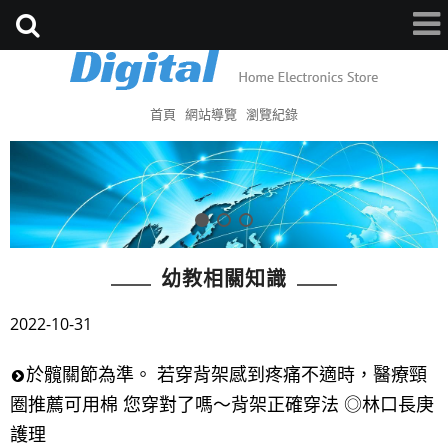
首頁
網站導覽
瀏覽紀錄
幼教相關知識
2022-10-31
於髖關節為準。 若穿背架感到疼痛不適時，醫療頸
圈推薦可用棉 您穿對了嗎～背架正確穿法 ◎林口長庚
護理