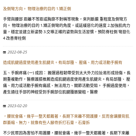
及側彎方向。 物理治療的目的 1.矯正側
手臂與腰部 距離不等距或胸廓不對稱等現象，來判斷嚴 重程度及側彎方
向。 物理治療的目的 1.矯正側彎的角度，或延緩惡化的速度 2.加強肌肉力
量，穩定並建立新姿勢 3.交導正確的姿勢與生活習慣，預防脊柱側 彎惡化
4 改善脊柱側
2022-08-25
造成肌腱過度使用產生肌腱炎。有局部腫、 壓痛、用力或活動手腕有
五、手腕疼痛 (一) 成因： 搬運過程韌帶受到太大外力拉扯易形成扭傷。長
期重複動作，醫療護膝推薦造成肌腱過度使用產生肌腱炎。有局部腫、 壓
痛、用力或活動手腕有痛感、無法用力、關節活動受阻。 手腕過度使用，
產生通往手部的神經受到手腕部位肌腱腫脹變粗，醫療
2023-02-20
，腰就會痛，幾乎一整天都戴著，長期下來離不開護腰，反而會讓腰背肌
群萎縮、無力，就像有些人腳骨折打石膏，石膏拆
不少民眾因為害怕不用護腰，腰就會痛，幾乎一整天都戴著，長期下來離