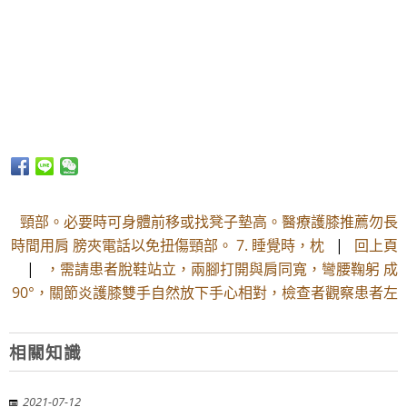
頸部。必要時可身體前移或找凳子墊高。醫療護膝推薦勿長
時間用肩 膀夾電話以免扭傷頸部。 7. 睡覺時，枕
|
回上頁
|
，需請患者脫鞋站立，兩腳打開與肩同寬，彎腰鞠躬 成
90°，關節炎護膝雙手自然放下手心相對，檢查者觀察患者左
相關知識
2021-07-12