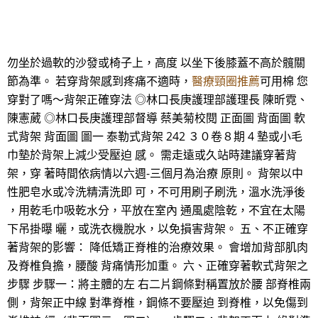
勿坐於過軟的沙發或椅子上，高度 以坐下後膝蓋不高於髖關
節為準。 若穿背架感到疼痛不適時，
醫療頸圈推薦
可用棉 您
穿對了嗎～背架正確穿法 ◎林口長庚護理部護理長 陳昕霓、
陳憲葳 ◎林口長庚護理部督導 蔡美菊校閱 正面圖 背面圖 軟
式背架 背面圖 圖一 泰勒式背架 242 ３０卷８期 4 墊或小毛
巾墊於背架上減少受壓迫 感。 需走遠或久站時建議穿著背
架，穿 著時間依病情以六週-三個月為治療 原則。 背架以中
性肥皂水或冷洗精清洗即 可，不可用刷子刷洗，溫水洗淨後
，用乾毛巾吸乾水分，平放在室內 通風處陰乾，不宜在太陽
下吊掛曝 曬，或洗衣機脫水，以免損害背架。 五、不正確穿
著背架的影響： 降低矯正脊椎的治療效果。 會增加背部肌肉
及脊椎負擔，腰酸 背痛情形加重。 六、正確穿著軟式背架之
步驟 步驟一：將主體的左 右二片鋼條對稱置放於腰 部脊椎兩
側，背架正中線 對準脊椎，鋼條不要壓迫 到脊椎，以免傷到