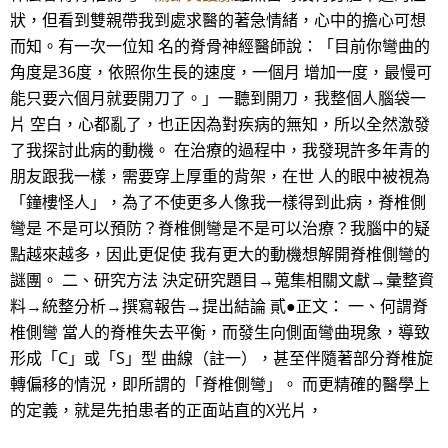
狀，但看到雙親帶我到處求醫的著急情緒，心中的擔心可想
而知。有一次一位知 名的脊骨神經醫師說：「目前你彎曲的
角度是36度，依照你生長的速度，一個月 增加一度，最慢可
能只要六個月就要開刀了。」一聽到開刀，我整個人腦袋一
片 空白，心都亂了，也正因為對疾病的無知，所以全然激發
了我探討此病的動機。 在治療的過程中，我發現許多年青的
朋友跟我一樣，需要穿上厚重的背架，在世 人的眼中被視為
「鐘樓怪人」，為了不使更多人像我一樣得到此病，脊椎側
彎是 不是可以預防？脊椎側彎是不是可以治療？我腦中的疑
點越來越多，因此更促使 我有更大的動機想解開脊椎側彎的
謎團。 二、研究方法 決定研究題目→蒐集相關文獻→彙整資
料→統整分析→撰寫報告→提出結論 貳●正文： 一、何謂脊
椎側彎 當人的脊椎失去平衡，而發生向側面彎曲現象，導致
形成「C」或「S」型 曲線（註一），甚至伴隨著部分脊椎旋
轉偏移的情況，即所謂的「脊椎側彎」。 而更精確的醫學上
的定義，就是先拍患者的正面站直的X光片，