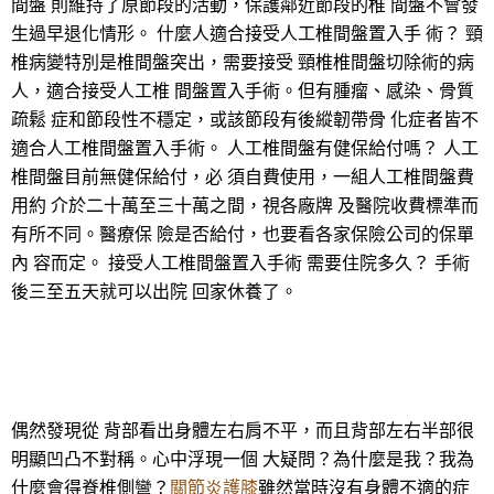
間盤 則維持了原節段的活動，保護鄰近節段的椎 間盤不會發
生過早退化情形。 什麼人適合接受人工椎間盤置入手 術？ 頸
椎病變特別是椎間盤突出，需要接受 頸椎椎間盤切除術的病
人，適合接受人工椎 間盤置入手術。但有腫瘤、感染、骨質
疏鬆 症和節段性不穩定，或該節段有後縱韌帶骨 化症者皆不
適合人工椎間盤置入手術。 人工椎間盤有健保給付嗎？ 人工
椎間盤目前無健保給付，必 須自費使用，一組人工椎間盤費
用約 介於二十萬至三十萬之間，視各廠牌 及醫院收費標準而
有所不同。醫療保 險是否給付，也要看各家保險公司的保單
內 容而定。 接受人工椎間盤置入手術 需要住院多久？ 手術
後三至五天就可以出院 回家休養了。
偶然發現從 背部看出身體左右肩不平，而且背部左右半部很
明顯凹凸不對稱。心中浮現一個 大疑問？為什麼是我？我為
什麼會得脊椎側彎？
關節炎護膝
雖然當時沒有身體不適的症