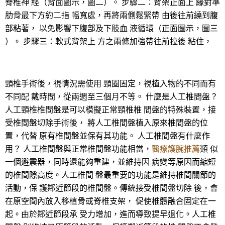
脊椎神 經（背面圖示，圖二）。 步驟二：背架正面上 緣對準
肋骨最下方約二指 幅寬處，再將兩側鬆緊帶 由後往前繞到腹
部粘著， 以免影響下腹部及下肢血 液循環（正面圖示，圖三
）。 步驟三：軟式背架上 方之兩條加強帶往前拉後 粘住，
頸椎手術後，視情況需使用 頸圈固定，視植入物的不同而有
不同配 戴時間，從兩週至三個月不等。 什麼是人工椎間盤？
人工頸椎椎間盤是可以模擬正常頸椎椎 間盤的特殊裝置，接
受椎間盤切除手術後， 將人工椎間盤植入原來椎間盤的位
置，代替 原有椎間盤並保有其功能。 人工椎間盤有什麼作
用？ 人工椎間盤與正常椎間盤功能相當，
醫療護腕推薦
類 似
一個避震器，同時還能夠重建，並維持因 病變等原因而縮短
的椎間隙高度。人工椎間 盤最重要的功能是維持椎間關節的
活動，保 護鄰近節段的椎間盤。傳統接受椎間盤切除 後，會
在原空間內放入移植骨或脊椎支架， 促使椎體融合固定在一
起。由於鄰近節段承 受力增加，進而導致提早退化。人工椎