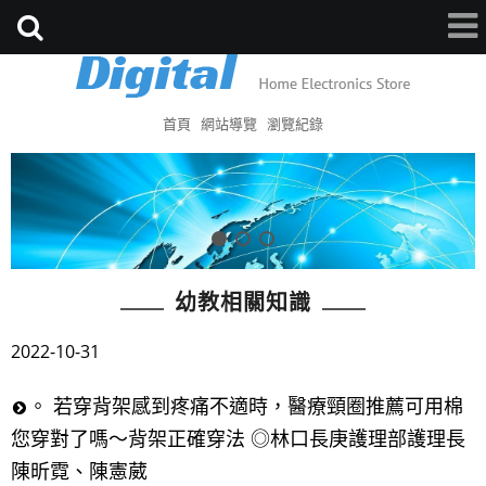
首頁
網站導覽
瀏覽紀錄
幼教相關知識
2022-10-31
。 若穿背架感到疼痛不適時，醫療頸圈推薦可用棉
您穿對了嗎～背架正確穿法 ◎林口長庚護理部護理長
陳昕霓、陳憲葳