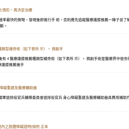
化情形，再決定治療
化速率最快的側彎，發現後即進行手 術，否則應先追蹤醫療護膝推薦一陣子並了
判斷。
種類型補骨術（如下表所 示）。 微創手
有 4 醫療護膝推薦種類型補骨術（如下表所 示）。 微創手術是醫療界中很
療護膝推薦幾乎
心障礙重建及醫療輔助器
軍退除役官兵輔導委員會退除役官兵 身心障礙重建及醫療輔助器具費用補助作業要點
期內之肢體障礙證明(檢附 正本