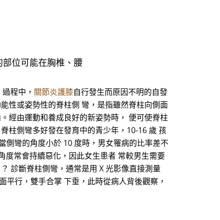
的部位可能在胸椎、腰
 過程中，
關節炎護膝
自行發生而原因不明的自發
功能性或姿勢性的脊柱側 彎，是指雖然脊柱向側面
曲。經由運動和養成良好的新姿勢時， 便可使脊柱
柱側彎多好發在發育中的青少年，10-16 歲 孩
％。當側彎的角度小於 10 度時，男女罹病的比率差不
，角度常會持續惡化，因此女生患者 常較男生需要
 診斷脊柱側彎，通常是用 X 光影像直接測量
面平行，雙手合掌 下垂，此時從病人背後觀察，