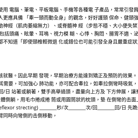
使用 電腦、筆電、平板電腦、手機等各種電 子產品，常常引發
人更應具備 「牽一頸而動全身」的觀念，好好護頸 保命、健頸強
運動神經（肌肉萎縮無力）、或脊髓神 經（步態不穩、大小便失
，包括頭痛、眩暈、耳鳴、視力模 糊、心悸、胸悶、腸胃不適、泌
都不知道「即使頸椎輕微退 化或錯位也可能引發全身且嚴重症狀
孩就醫。因此早期 發現，早期治療方能達到矯正及預防的效果。
題的病患尤其需要，可加強心 肺功能，亦可配合牽拉，如牽拉側彎時吸氣， 
_次/回________回/日 站著或躺著，雙手高舉過頭，盡量向上方及 下方伸
分/回_______回/日 身體側躺，用毛巾捲成捲 筒或用圓筒狀的枕頭，墊 
xor strecting) ________秒/次________次/回____
臂同時向彎側的击側移動，