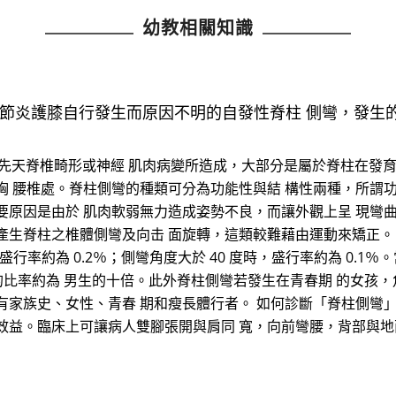
幼教相關知識
關節炎護膝自行發生而原因不明的自發性脊柱 側彎，發生
數是先天脊椎畸形或神經 肌肉病變所造成，大部分是屬於脊柱在發育
胸 腰椎處。脊柱側彎的種類可分為功能性與結 構性兩種，所謂
要原因是由於 肌肉軟弱無力造成姿勢不良，而讓外觀上呈 現彎
生脊柱之椎體側彎及向击 面旋轉，這類較難藉由運動來矯正。 脊
其盛行率約為 0.2％；側彎角度大於 40 度時，盛行率約為 0.1
病的比率約為 男生的十倍。此外脊柱側彎若發生在青春期 的女孩
家族史、女性、青春 期和瘦長體行者。 如何診斷「脊柱側彎」？
效益。臨床上可讓病人雙腳張開與肩同 寬，向前彎腰，背部與地