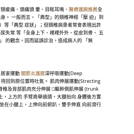
肩頸痠痛、頭痛頭 暈、目眩耳鳴、
醫療護腕推薦
全
身。 一般而言，「典型」的頸椎神經「壓 迫」到
禁）等「典型 症狀」；但頸椎病患者常會表現出許
尿失常 等「全身上下、裡裡外外、從皮到骨、 五
」 的觀念，因而延誤診治，造成病人的 「無
 居家運動
關節炎護膝
深呼吸運動(Deep
待回到原位置時吐氣。 肌肉伸展運動(Strecting
展，讓脊椎及背部肌肉充分伸展 □軀幹側肌伸展 (trunk
在側彎的击面上，上方的 手臂高舉過頭，大腿抬向 身體後方置
____回/日 先跪坐在小腿上，上伸向前俯趴，雙手伸直 向前滑行