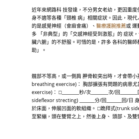
近年來網路科 技發達，不分男女老幼，更因重度
身不適等各種「頸椎 病」相關症狀。因此，現代
的是感覺神經（會麻會痛）、
醫療護腕推薦
或 
多 「非典型」的「交感神經受到激惹」的 症狀
臟六腑」的不舒服。可惜的是，許多 各科的醫師
助」。
髖部不等高，或一側肩 胛骨較突出時，才會帶小
breathing exercise)： 胸部擴張有問
exercise)： □________秒/次_______
sideflexor strecting) _______
於床面，伸展凹面的軟組織。 □跪拜式(trunk sidefle
至緊繃，頭在雙臂之上，然後上身、 頭部、及雙