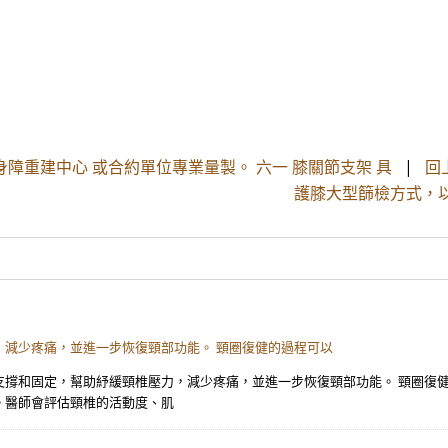
障重建中心 或合約單位專業量製。 六一 膝關節支架 具
|
回
護膝大型篩檢方式，
減少疼痛，並進一步恢復頸部功能。 頸圈復健的過程可以
撐和固定，幫助紓緩頸椎壓力，減少疼痛，並進一步恢復頸部功能。 頸圈復健
。醫師會評估頸椎的活動度、肌