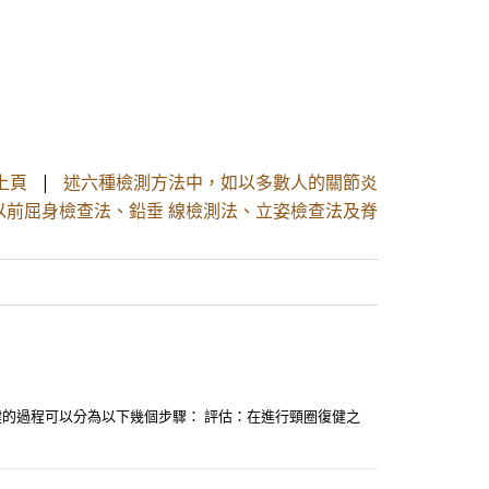
上頁
|
述六種檢測方法中，如以多數人的關節炎
以前屈身檢查法、鉛垂 線檢測法、立姿檢查法及脊
的過程可以分為以下幾個步驟： 評估：在進行頸圈復健之