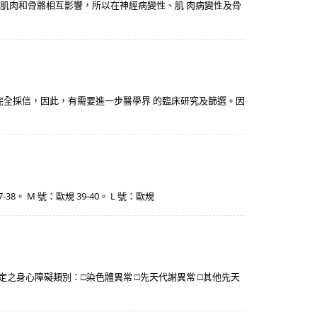
材肌肉和骨骼相互影響，所以在神經病變性、肌 肉病變性及骨
完全採信，因此，有需要進一步醫學界 的臨床研究及篩選。因
37-38。 M 號：歐規 39-40。 L 號：歐規
關認定之身心障礙類別：□染色體異常 □先天代謝異常 □其他先天