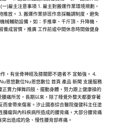
)雇主注意事項 1. 雇主對搬運作業環境規劃，
推放。 3. 搬運作業排班作息採輪調制度，避免
使用機械輔助設備，如：手推車、千斤頂、升降機、
練習養成習慣，推廣 工作前或中間休息時間做健身
動作，有坐骨神經及膝關節不適者不 宜勉強。 4.
恩悠數位Nu恩悠數位 首頁 產品 新聞 支援服務
公、阿嬤正賣力揮舞四肢、擺動身體，努力跟上健康操的
受腰痛所苦，長期以來，除了睡覺外整天都要穿著
反而會帶來傷害。汐止國泰綜合醫院復健科主任塗
性腫瘤與內科疾病所造成的腰背痛，大部分腰背痛
盤突出造成的急、慢性腰背部疼痛。