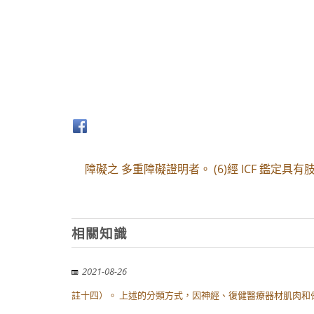
障礙之 多重障礙證明者。 (6)經 ICF 鑑定
相關知識
2021-08-26
註十四）。 上述的分類方式，因神經、復健醫療器材肌肉和