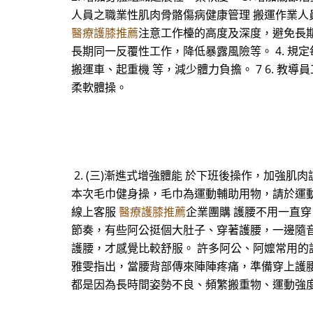
人員之職業性肌肉骨骼傷病健康管理 搬運作業人員
醫療護膝推薦
注意工作檯的高度及深度，避免長期
長期同一反覆性工作，降低暴露風險等。 4. 規
搬運車、起重機 等，減少體力負擔。 7 6. 
柔軟體操。
2. (三)漸進式增強體能 於下班後操作，加強肌肉
本次毛巾健身操，毛巾為運動輔助用物，請於運動完
線上客服
醫療護膝推薦
企業團購 護腰不用一直穿
節奏，有些阿公挺個大肚子、穿著護腰，一邊隨
護腰，才感覺比較舒服。 許多阿公、阿嬤常用
雅雯指出，當腰背部傳來陣陣疼痛，準備穿上護
都是因為長時間姿勢不良、頻繁搬重物、運動強