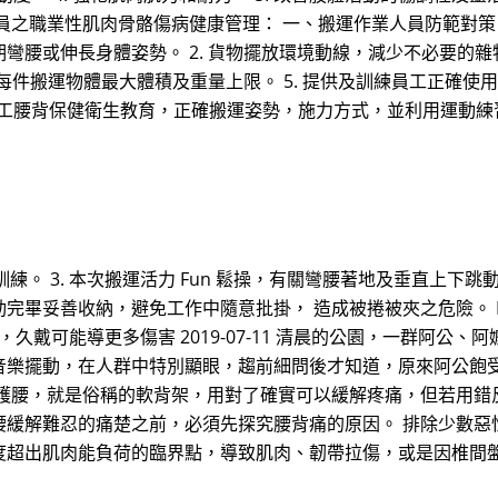
之職業性肌肉骨骼傷病健康管理： 一、搬運作業人員防範對策 (一
彎腰或伸長身體姿勢。 2. 貨物擺放環境動線，減少不必要的雜物
定每件搬運物體最大體積及重量上限。 5. 提供及訓練員工正確
教導員工腰背保健衛生教育，正確搬運姿勢，施力方式，並利用運動
訓練。 3. 本次搬運活力 Fun 鬆操，有關彎腰著地及垂直上下跳
畢妥善收納，避免工作中隨意批掛， 造成被捲被夾之危險。 Nu
，久戴可能導更多傷害 2019-07-11 清晨的公園，一群阿
音樂擺動，在人群中特別顯眼，趨前細問後才知道，原來阿公飽
的護腰，就是俗稱的軟背架，用對了確實可以緩解疼痛，但若用錯
腰緩解難忍的痛楚之前，必須先探究腰背痛的原因。 排除少數惡
度超出肌肉能負荷的臨界點，導致肌肉、韌帶拉傷，或是因椎間