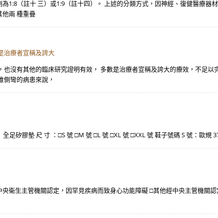
1:8（註十 三）或1:9（註十四）。 上述的分類方式，因神經、復健醫療器
他兩 種重疊
是治療者宣稱及誇大
，也沒有其他的臨床研究證明有效， 多數是治療者宣稱及誇大的療效，不足以
椎側彎的病患來說，
。 全足矽膠墊 尺 寸 ：□S 號 □M 號 □L 號 □XL 號 □XXL 號 鞋子號碼 S 號：歐規 
___ □經中央衛生主管機關認定，因罕見疾病而致身心功能障礙 □其他經中央主管機