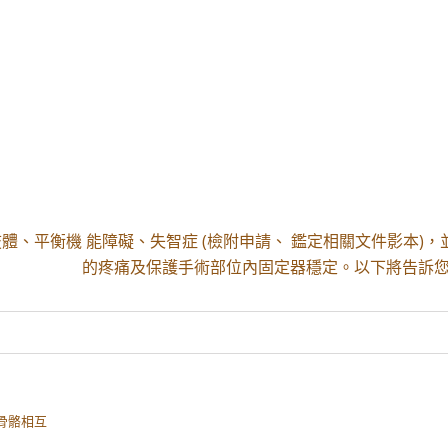
具有肢體、平衡機 能障礙、失智症 (檢附申請、 鑑定相關文件影本)，
的疼痛及保護手術部位內固定器穩定。以下將告訴您
骨骼相互