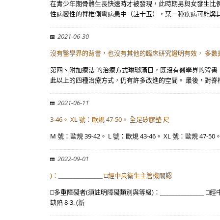
在青少年期骨骼生長快速時才被發現，此時期男與女發生比例為
性病變性的脊椎側彎病患中（註十五），某一種疾病可能與其
2021-06-30
沒有醫學界的背書，也沒有其他的臨床研究證明有效， 多數
第四、附加療法 的治療方式琳瑯滿目，既沒有醫學界的背書
此以上的四種治療方式，仍有許多改進的空間。 最後，對脊
2021-06-11
3-46。 XL 號：歐規 47-50。 全足矽膠墊 尺
M 號：歐規 39-42。 L 號：歐規 43-46。 XL 號：歐規 47-50
2022-09-01
)：_______________ □經中央衛生主管機關認
□多重障礙者(須註明障礙類別與等級)：____________
缺陷 8-3. (新