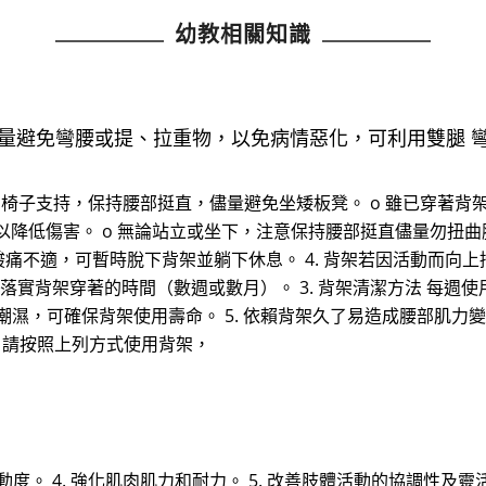
幼教相關知識
儘量避免彎腰或提、拉重物，以免病情惡化，可利用雙腿 
靠背的椅子支持，保持腰部挺直，儘量避免坐矮板凳。 o 雖已穿著
降低傷害。 o 無論站立或坐下，注意保持腰部挺直儘量勿扭曲
若覺酸痛不適，可暫時脫下背架並躺下休息。 4. 背架若因活動而
師醫囑落實背架穿著的時間（數週或數月）。 3. 背架清潔方法 
度潮濕，可確保背架使用壽命。 5. 依賴背架久了易造成腰部肌
 請按照上列方式使用背架，
活動度。 4. 強化肌肉肌力和耐力。 5. 改善肢體活動的協調性及靈