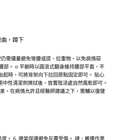
彎曲，蹲下
背架仍需儘量避免彎腰或提、拉重物，以免病情惡
腰部。 o 平躺時以圓滾式翻身維持腰部平直，不
向上抬起時，可將背架向下拉回原點固定即可。 貼心
每週使用中性清潔劑擦拭後，放置陰涼處自然風乾即可。
力變差，在病情允許且經醫師建議之下，需輔以復健
活度。 6. 適當保護避免反覆受傷。 肆、搬運作業