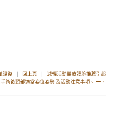
並經復
|
回上頁
|
減輕活動醫療護腕推薦引起
手術後頸部適當姿位姿勢 及活動注意事項。 一、