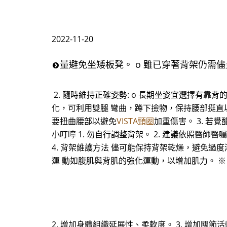
2022-11-20
量避免坐矮板凳。 o 雖已穿著背架仍需
2. 隨時維持正確姿勢: o 長期坐姿宜選擇有
化，可利用雙腿 彎曲，蹲下撿物，保持腰部挺直以
要扭曲腰部以避免
VISTA頸圈
加重傷害。 3. 
小叮嚀 1. 勿自行調整背架。 2. 建議依照醫
4. 背架維護方法 儘可能保持背架乾燥，避免過
運 動如腹肌與背肌的強化運動，以增加肌力。 ※
2. 增加身體組織延展性、柔軟度。 3. 增加關節