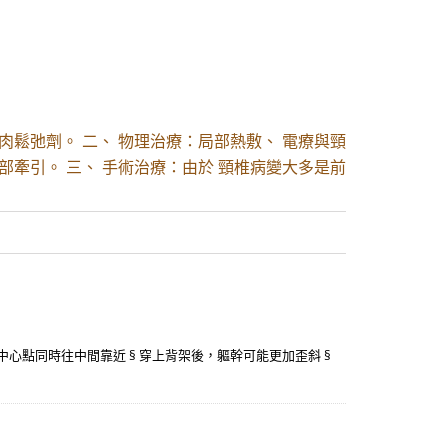
肉鬆弛劑。 二、 物理治療：局部熱敷、 電療與頸
部牽引。 三、 手術治療：由於 頸椎病變大多是前
的中心點同時往中間靠近 § 穿上背架後，軀幹可能更加歪斜 §