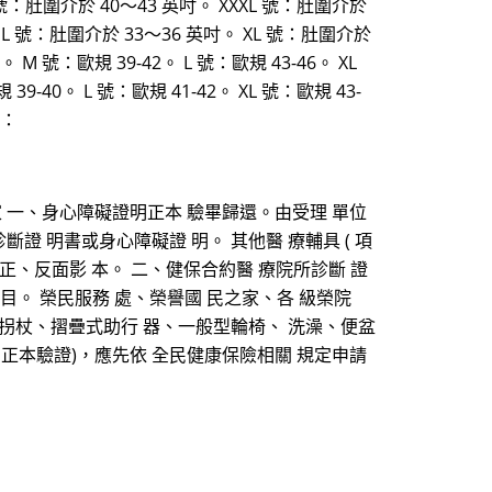
 號：肚圍介於 40～43 英吋。 XXXL 號：肚圍介於
。 L 號：肚圍介於 33～36 英吋。 XL 號：肚圍介於
 M 號：歐規 39-42。 L 號：歐規 43-46。 XL
39-40。 L 號：歐規 41-42。 XL 號：歐規 43-
號：
國 民之家 一、身心障礙證明正本 驗畢歸還。由受理 單位
斷證 明書或身心障礙證 明。 其他醫 療輔具 ( 項
士證 正、反面影 本。 二、健保合約醫 療院所診斷 證
項目。 榮民服務 處、榮譽國 民之家、各 級榮院
 拐杖、摺疊式助行 器、一般型輪椅、 洗澡、便盆
 正本驗證)，應先依 全民健康保險相關 規定申請