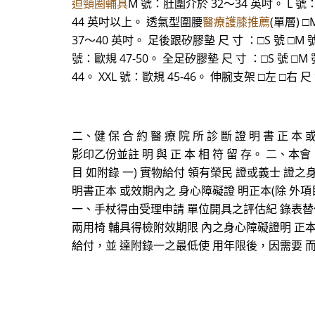
迫頸圈輔具
M 號：肚圍介於 32～34 英吋。 L 號
44 英吋以上。 透氣型圍腰
醫療護膝推薦
(單層) 
37～40 英吋。 足後跟矽膠墊 尺 寸 ：□S 號 □M 號 
號：歐規 47-50。 全足矽膠墊 尺 寸 ：□S 號 □M 號 
44。 XXL 號：歐規 45-46。 伸腕支架 □左 □右 尺
二、健 保 合 約 醫 療 院 所 診 斷 證 明 書 
影印乙份並註 明 與 正 本 相 符 留 存。 二
目 如附錄 一) 實物給付 領有榮民 證或義士 證之身
明書正本 或效期內之 身心障礙證 明正本(除 外項
一、手杖得由受理申請 單位開具之評估紀 錄表替
兩用椅 輔具得檢附效期限 內之身心障礙證明 正本
給付，並 達附錄一之最低使 用年限後，因需要 