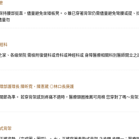
避
支持，保持腰部挺直，儘量避免坐矮板凳。 o 雖已穿著背架仍需儘量避免彎腰或提
儘量勿
經科
 之家、各級榮院 需檢附復健科或骨科或神經科或 身障醫療相關科別醫師開立之診
理部護理長 陳昕霓、陳憲葳 ◎林口長庚護
節為準。 若穿背架感到疼痛不適時，醫療頸圈推薦可用棉 您穿對了嗎～背架正
式背架
正確姿勢 （完成圖，圖四）。 七、正確穿著泰勒式背架 之步驟 步驟一：醫療