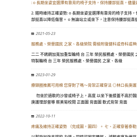
: o 長期坐姿宜選擇有靠背的椅子支持，保持腰部挺直，儘量
2. 隨時維持正確姿勢: o 長期坐姿宜選擇有靠背的椅子
部挺直以降低傷害。 o 無論站立或坐下，注意保持腰部挺直
2021-05-23
服務處、榮譽國民 之家、各級榮院 需檢附復健科或骨科或神
二二 不銹鋼加寬加重型輪椅 台 三年 榮民服務處、榮譽國民
特製輪椅 台 三年 榮民服務處、榮譽國民 之家、各級
2023-01-29
療頸圈推薦可用棉 您穿對了嗎～背架正確穿法 ◎林口長庚護
勿坐於過軟的沙發或椅子上，高度 以坐下後膝蓋不高於髖關
庚護理部督導 蔡美菊校閱 正面圖 背面圖 軟式背架 背面
2022-10-11
疼痛及維持正確姿勢 （完成圖，圖四）。 七、正確穿著泰勒
以幫助加強支撐的 力道，同時可固定腰部、 減輕疼痛及維持