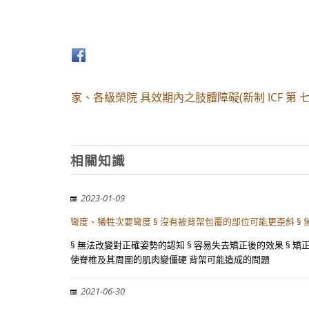
家、各級榮院 具效期內之肢體障礙(新制 ICF 第 七
相關知識
2023-01-09
彎度、犧牲次要彎度 § 沒有被背架包覆的部位可能更歪斜 §
§ 無法改變對正確姿勢的認知 § 容易失去矯正後的效果 § 
使脊椎及其周圍的肌肉變僵硬 背架可能造成的問題
2021-06-30