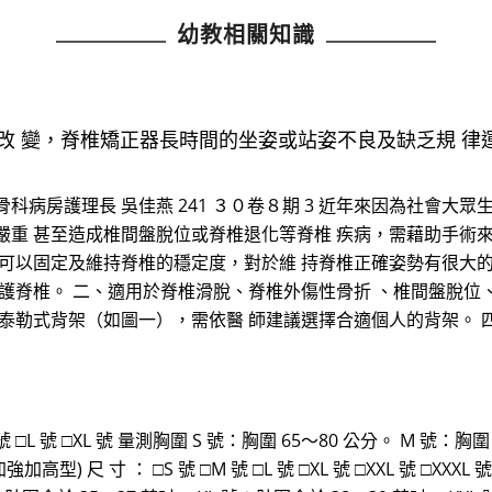
幼教相關知識
的改 變，脊椎矯正器長時間的坐姿或站姿不良及缺乏規 律
病房護理長 吳佳燕 241 ３０卷８期 3 近年來因為社會大眾
嚴重 甚至造成椎間盤脫位或脊椎退化等脊椎 疾病，需藉助手術
 可以固定及維持脊椎的穩定度，對於維 持脊椎正確姿勢有很大
保護脊椎。 二、適用於脊椎滑脫、脊椎外傷性骨折 、椎間盤脫位
及泰勒式背架（如圖一），需依醫 師建議選擇合適個人的背架。 
號 □L 號 □XL 號 量測胸圍 S 號：胸圍 65～80 公分。 M 號：胸圍 
加高型) 尺 寸 ： □S 號 □M 號 □L 號 □XL 號 □XXL 號 □XX