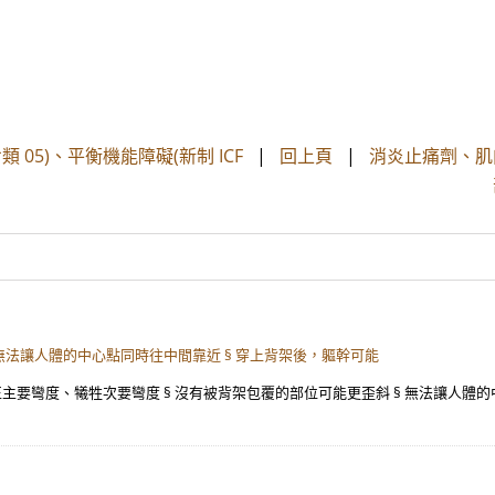
類 05)、平衡機能障礙(新制 ICF
|
回上頁
|
消炎止痛劑、肌
 無法讓人體的中心點同時往中間靠近 § 穿上背架後，軀幹可能
矯正主要彎度、犧牲次要彎度 § 沒有被背架包覆的部位可能更歪斜 § 無法讓人體