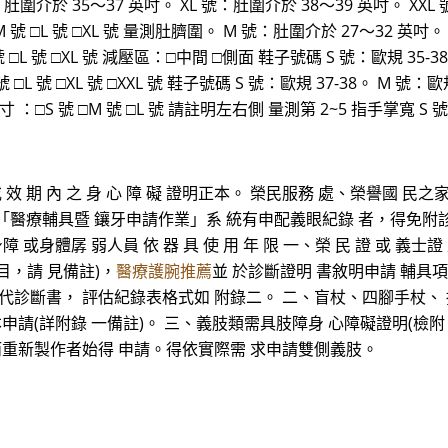
：肚圍介於 35～37 英吋。 XL 號：肚圍介於 38～39 英吋。 XXL
□M 號 □L 號 □XL 號 量測肚臍圍。 M 號：肚圍介於 27～32 英吋
□L 號 □XL 號 減壓區：□中間 □側面 鞋子號碼 S 號：歐規 35-38。
□L 號 □XL 號 □XXL 號 鞋子號碼 S 號：歐規 37-38。 M 號：歐規 
 寸 ：□S 號 □M 號 □L 號 請註明左右側 量測第 2~5 指手掌寬 S 
正 本 或 效 期 內 之 身 心 障 礙 證明正本。 榮民服務 處、榮譽
、本會「醫療輔具暨 鑲牙申請作業」系 統有申配義眼紀錄 者，得免附診
障 或身體孱 弱人員 依 器 具 使 用 年 限 一、榮 民 證 或 義
目，請 見備註)，
醫療護腕推薦
並 於診斷證明 書敘明申請 輔具
代診斷書， 評估紀錄表格式如 附錄二。 二、盲杖、四腳手杖、
申請(詳附錄 一備註)。 三、義肢類需具肢障身 心障礙證明(檢附
而重新製作者始得 申請。得依實際需 求申請雙側義肢。