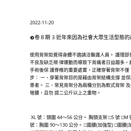
2022-11-20
卷８期 3 近年來因為社會大眾生活型態
使用背架如覺得身體不適請洽醫護人員。 護理部骨科
不良及缺乏規 律運動而導致下背痛者日益趨多，
手術後保 護脊椎的重要處置，正確穿著背架不僅
步： 一、穿著背架目的是藉由背架結構支撐 並
患者。 三、常見背架分為兩種分別為軟式背架 
彎腰，且勿 提二公斤以上之重物。
XL 號：頸圍 44～56 公分。 胸頸支架 □S 號 □M 
號：胸圍 90～130 公分。 □圍腰(加強型) □圍腰(加強