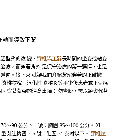
運動而導致下背
生活型態的改 變，
脊椎矯正器
長時間的坐姿或站姿
來治療，而穿著背架 是保守治療的第一選擇，也是
的幫助。接下來 就讓我們介紹背架穿著的正確撇
、脊椎狹窄、退化性 脊椎炎等手術後患者或下背痛
四、穿著背架的注意事項： 勿彎腰，需以蹲姿代替
70～90 公分。 L 號：胸圍 85～100 公分。 XL
XL 號 量測肚臍圍。 S 號：肚圍 31 英吋以下。
頸椎壓