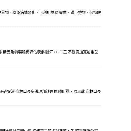
、拉重物，以免病情惡化，可利用雙腿 彎曲，蹲下撿物，保持腰
 斷書及特製輪椅評估表(附錄四)。 二三 不銹鋼加寬加重型
確穿法 ◎林口長庚護理部護理長 陳昕霓、陳憲葳 ◎林口長
頸圈推薦以背架中間 橫條第二節處對準腰，先 確定高低位置