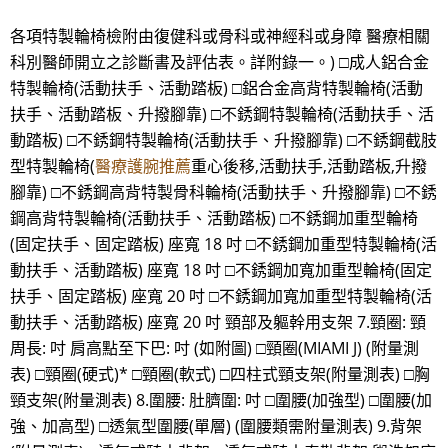
各項特製輪椅檢附由復健科或骨科或神經科或身障 醫療相關
科別醫師開立之診斷書及評估表。詳附錄一。) □成人鋁合金
特製輪椅(活動扶手、活動踏板) □鋁合金高背特製輪椅(活動
扶手、活動踏板、升撥腳靠) □不銹鋼特製輪椅(活動扶手、活
動踏板) □不銹鋼特製輪椅(活動扶手、升撥腳靠) □不銹鋼截肢
型特製輪椅(
醫療護腕推薦
重心後移,活動扶手,活動踏板,升撥
腳靠) □不銹鋼高背特製骨科輪椅(活動扶手、升撥腳靠) □不銹
鋼高背特製輪椅(活動扶手、活動踏板) □不銹鋼加重型輪椅
(固定扶手、固定踏板) 座寬 18 吋 □不銹鋼加重型特製輪椅(活
動扶手、活動踏板) 座寬 18 吋 □不銹鋼加寬加重型輪椅(固定
扶手、固定踏板) 座寬 20 吋 □不銹鋼加寬加重型特製輪椅(活
動扶手、活動踏板) 座寬 20 吋 頸部及軀幹用支架 7.頸圈: 頸
周長: 吋 肩高點至下巴: 吋 (如附圖) □頸圈(MIAMI J) (附量測
表) □頸圈(硬式)* □頸圈(軟式) □四柱式頸支架(附量測表) □胸
頸支架(附量測表) 8.圍腰: 肚臍圍: 吋 □圍腰(加強型) □圍腰(加
強、加高型) □透氣型圍腰(單層) (圍腰類需附量測表) 9.背架