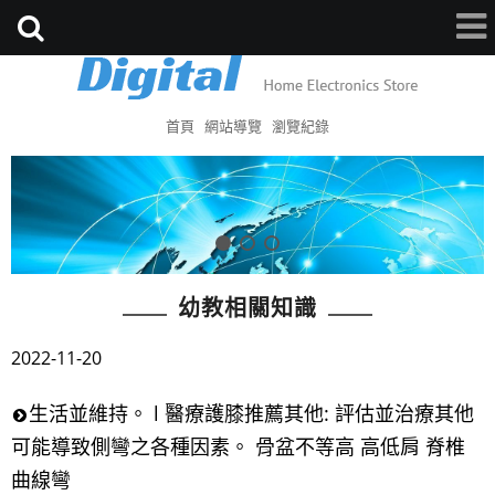
首頁
網站導覽
瀏覽紀錄
幼教相關知識
2022-11-20
生活並維持。 l 醫療護膝推薦其他: 評估並治療其他
可能導致側彎之各種因素。 骨盆不等高 高低肩 脊椎
曲線彎