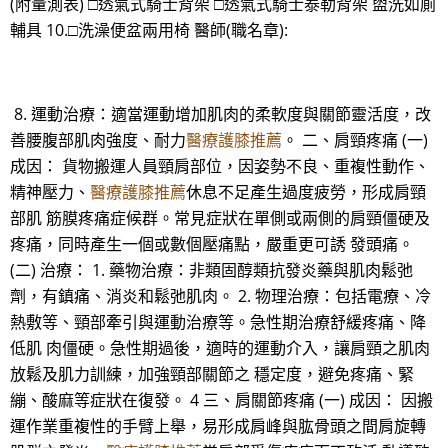
(附量測表) □透氣式騎士背架 □透氣式騎士泰勒背架 盥洗如廁
輔具 10.□洗澡便盆兩用椅 醫師(職名章):
8. 運動治療：適當運動增加肌肉的柔軟度與關節靈活度，改
善腰腹部肌肉強度、耐力
醫療護膝推薦
。 二、肩頸疼痛 (一)
成因： 貨物搬運人員頸肩部位，因姿勢不良、重複性動作、
精神壓力、
醫療護膝推薦
休息不足產生過度疲勞，形成肩頸
部肌 筋膜疼痛症候群。常見症狀在單側或兩側的肩頸僵硬及
疼痛，同時產生一個或數個壓痛點，嚴重更可誘 發頭痛。
(二) 治療： 1. 藥物治療：非類固醇類抗發炎藥與肌肉鬆弛
劑，有鎮痛、消炎和鬆弛肌肉。 2. 物理治療：包括電療、冷
熱敷等、頸部牽引與運動治療等。急性期治療舒緩疼痛、降
低肌 肉僵硬。急性期過後，適時的運動介入，讓肩頸之肌肉
放鬆及肌力訓練，加強頸部關節之 穩定度，避免疼痛、緊
繃、酸麻等症狀在復發。 4 三、肩關節疼痛 (一) 成因： 因搬
運作業重複性的手臂上舉，易形成肩峰與肱骨頭之間肩旋轉