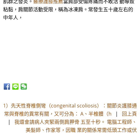
肌群之發炎。
醫療護膝推薦
當肩部受傷疼痛而不敢活 動導致
粘黏，肩關節活動受限，稱為冰凍肩。常發生五十歲左右的
中年人，
1）先天性脊椎側彎（congenital scoliosis）：關節炎護膝通
常與脊椎的異常有關，又可分為： A、半椎體（h
|
回上頁
|
我還會請病人夾緊兩側肩胛骨 五至十秒。 電腦工程師、
美髮師、作家等，因職 業的關係常需低頭工作或伏