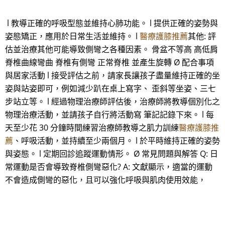
l 教導正確的呼吸型態並維持心肺功能。 l 提供正確的姿勢與
姿態矯正，應用於日常生活並維持。 l
醫療護膝推薦
其他: 評
估並治療其他可能導致側彎之各種因素。 骨盆不等高 高低肩
脊椎曲線彎曲 脊椎有側彎 正常脊椎 並產生旋轉 Ø 配合事項
與居家活動 l 接受評估之前，請家長讓孩子盡量維持正確的坐
姿與站姿即可，例如減少趴在桌上寫字、 歪斜等坐姿、三七
步站立等。 l 經過物理治療師評估後，治療師將教導個別化之
物理治療活動，並請孩子自行將活動寫 筆記記錄下來。 l 每
天至少花 30 分鐘時間練習治療師教導之肌力訓練
醫療護膝推
薦
、呼吸活動，並持續至少兩個月。 l 於平時維持正確的姿勢
與姿態。 l 定期回診追蹤運動情形。 Ø 常見問題與解答 Q: 日
常運動是否會導致脊椎側彎惡化? A: 文獻顯示，適當的運動
不會造成側彎的惡化，且可以強化呼吸與肌肉使用效能，