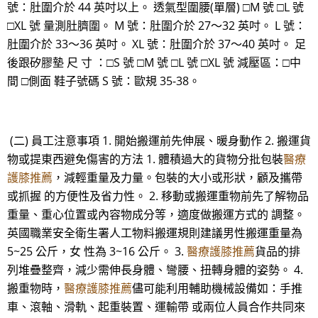
號：肚圍介於 44 英吋以上。 透氣型圍腰(單層) □M 號 □L 號
□XL 號 量測肚臍圍。 M 號：肚圍介於 27～32 英吋。 L 號：
肚圍介於 33～36 英吋。 XL 號：肚圍介於 37～40 英吋。 足
後跟矽膠墊 尺 寸 ：□S 號 □M 號 □L 號 □XL 號 減壓區：□中
間 □側面 鞋子號碼 S 號：歐規 35-38。
(二) 員工注意事項 1. 開始搬運前先伸展、暖身動作 2. 搬運貨
物或提東西避免傷害的方法 1. 體積過大的貨物分批包裝
醫療
護膝推薦
，減輕重量及力量。包裝的大小或形狀，顧及攜帶
或抓握 的方便性及省力性。 2. 移動或搬運重物前先了解物品
重量、重心位置或內容物成分等，適度做搬運方式的 調整。
英國職業安全衛生署人工物料搬運規則建議男性搬運重量為
5~25 公斤，女 性為 3~16 公斤。 3.
醫療護膝推薦
貨品的排
列堆疊整齊，減少需伸長身體、彎腰、扭轉身體的姿勢。 4.
搬重物時，
醫療護膝推薦
儘可能利用輔助機械設備如：手推
車、滾軸、滑軌、起重裝置、運輸帶 或兩位人員合作共同來