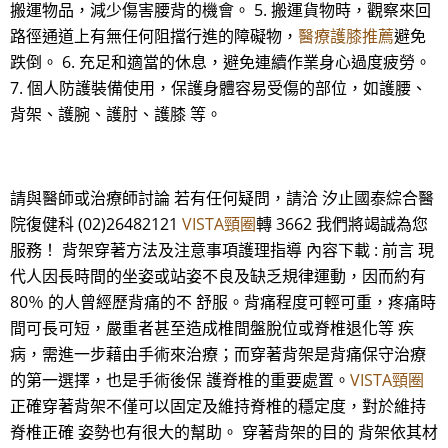
搬運物品，減少傷害腰背的機會。 5. 搬運貨物時，觀察來回
路徑通道上有無任何阻擋行進的障礙物，
醫療護膝推薦
避免
跌倒。 6. 充足和適當的休息，避免連續作業身心過度疲勞。
7. 個人防護裝備使用，保護身體容易受傷的部位，如護腰、
背架、護腕、護肘、護膝 等。
請與醫師或治療師討論 若有任何疑問，請洽 汐止國泰綜合醫
院復健科 (02)26482121
VISTA頸圈
轉 3662 我們將竭誠為您
服務！ 背架穿著方法及注意事項護理指導 內容下載 : 前言 現
代人因長時間的坐姿或站姿不良及缺乏規律運動，因而約有
80％ 的人曾經歷背痛的不 舒服。背痛程度可輕可重，疼痛時
間可長可短，嚴重者甚至造成椎間盤脫位或脊椎退化等 疾
病，需進一步藉由手術來治療；而穿著背架是背痛保守治療
的第一選擇，也是手術後保 護脊椎的重要處置。
VISTA頸圈
正確穿著背架不僅可以固定及維持脊椎的穩定度，對於維持
脊椎正確 姿勢也有很大的幫助。 穿著背架的目的 背架依其材