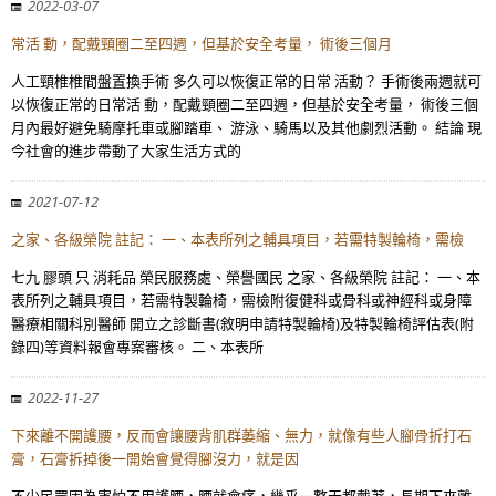
2022-03-07
常活 動，配戴頸圈二至四週，但基於安全考量， 術後三個月
人工頸椎椎間盤置換手術 多久可以恢復正常的日常 活動？ 手術後兩週就可
以恢復正常的日常活 動，配戴頸圈二至四週，但基於安全考量， 術後三個
月內最好避免騎摩托車或腳踏車、 游泳、騎馬以及其他劇烈活動。 結論 現
今社會的進步帶動了大家生活方式的
2021-07-12
之家、各級榮院 註記： 一、本表所列之輔具項目，若需特製輪椅，需檢
七九 膠頭 只 消耗品 榮民服務處、榮譽國民 之家、各級榮院 註記： 一、本
表所列之輔具項目，若需特製輪椅，需檢附復健科或骨科或神經科或身障
醫療相關科別醫師 開立之診斷書(敘明申請特製輪椅)及特製輪椅評估表(附
錄四)等資料報會專案審核。 二、本表所
2022-11-27
下來離不開護腰，反而會讓腰背肌群萎縮、無力，就像有些人腳骨折打石
膏，石膏拆掉後一開始會覺得腳沒力，就是因