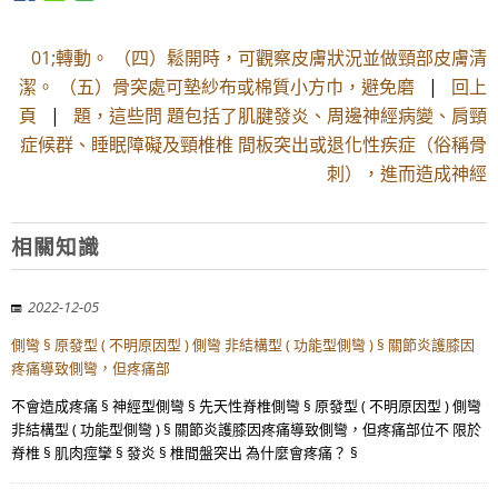
01;轉動。 （四）鬆開時，可觀察皮膚狀況並做頸部皮膚清
潔。 （五）骨突處可墊紗布或棉質小方巾，避免磨
|
回上
頁
|
題，這些問 題包括了肌腱發炎、周邊神經病變、肩頸
症候群、睡眠障礙及頸椎椎 間板突出或退化性疾症（俗稱骨
刺），進而造成神經
相關知識
2022-12-05
側彎 § 原發型 ( 不明原因型 ) 側彎 非結構型 ( 功能型側彎 ) § 關節炎護膝因
疼痛導致側彎，但疼痛部
不會造成疼痛 § 神經型側彎 § 先天性脊椎側彎 § 原發型 ( 不明原因型 ) 側彎
非結構型 ( 功能型側彎 ) § 關節炎護膝因疼痛導致側彎，但疼痛部位不 限於
脊椎 § 肌肉痙攣 § 發炎 § 椎間盤突出 為什麼會疼痛？ §