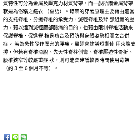
質特性可分為金屬及壓克力材質背架，而一般所謂金屬背架
就是為俗稱之鐵衣 （臺語）。背架的穿著原理主要藉由適當
的支托脊椎、分攤脊椎的承受力，減輕脊椎及背 部組織的壓
力，藉以達到減輕腰部酸痛的目的，也藉由限制脊椎活動來
保護脊椎、促進脊 椎骨癒合及預防與身體姿勢相關之合併
症。 若為急性發作厲害的腰痛，醫師會建議短期使 用束腹支
撐，但若有脊椎滑脫、先天性脊柱側彎、脊椎壓迫性骨折、
腰椎狹窄等較嚴重症 狀，則可能會建議較長時間使用背架
（約 3 至 6 個月不等）。