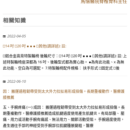
馬偕醫院脊椎骨科主任
相關知識
2022-04-05
□14 吋 □20 吋 ● ● ● □其他(請詳述): 註:
□鋁合金高背特製輪椅 後輪尺寸：□14 吋 □20 吋 ● ● ● □其他(請詳述): 註: 上
述特製輪椅座深都為 16 吋、後輪型式都為實心胎。 ●為有此功能、x 為無
此功能、空白為可選配。 7.特製輪椅配件規格： 扶手形式 □固定式 □後
2022-06-10
因： 搬運過程韌帶受到太大外力拉扯易形成扭傷。長期重複動作，醫療護
膝推薦
五、手腕疼痛 (一) 成因： 搬運過程韌帶受到太大外力拉扯易形成扭傷。長
期重複動作，醫療護膝推薦造成肌腱過度使用產生肌腱炎。有局部腫、 壓
痛、用力或活動手腕有痛感、無法用力、關節活動受阻。 手腕過度使用，
產生通往手部的神經受到手腕部位肌腱腫脹變粗，醫療