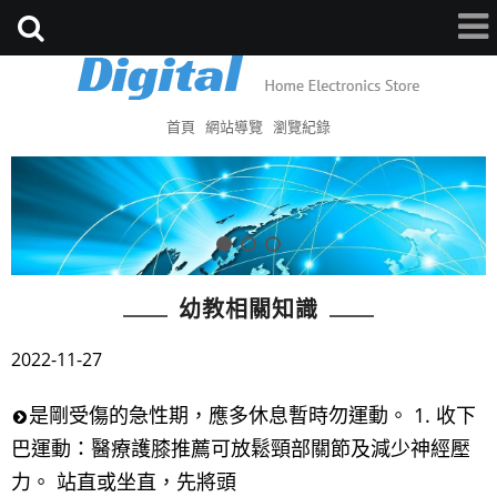
首頁
網站導覽
瀏覽紀錄
幼教相關知識
2022-11-27
是剛受傷的急性期，應多休息暫時勿運動。 1. 收下
巴運動：醫療護膝推薦可放鬆頸部關節及減少神經壓
力。 站直或坐直，先將頭