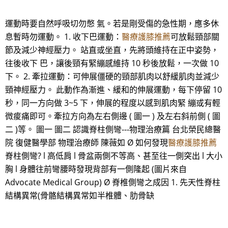
運動時要自然呼吸切勿憋 氣。若是剛受傷的急性期，應多休
息暫時勿運動。 1. 收下巴運動：
醫療護膝推薦
可放鬆頸部關
節及減少神經壓力。 站直或坐直，先將頭維持在正中姿勢，
往後收下 巴，讓後頸有緊繃感維持 10 秒後放鬆，一次做 10
下。 2. 牽拉運動：可伸展僵硬的頸部肌肉以舒緩肌肉並減少
頸神經壓力。 此動作為漸進、緩和的伸展運動，每下停留 10
秒，同一方向做 3~5 下，伸展的程度以感到肌肉緊 繃或有輕
微痠痛即可。牽拉方向為左右側邊 ( 圖一 ) 及左右斜前側 ( 圖
二 )等。 圖一 圖二 認識脊柱側彎---物理治療篇 台北榮民總醫
院 復健醫學部 物理治療師 陳薇如 Ø 如何發現
醫療護膝推薦
脊柱側彎? l 高低肩 l 骨盆兩側不等高、甚至往一側突出 l 大小
胸 l 身體往前彎腰時發現背部有一側隆起 (圖片來自
Advocate Medical Group) Ø 脊椎側彎之成因 1. 先天性脊柱
結構異常(骨骼結構異常如半椎體、肋骨缺