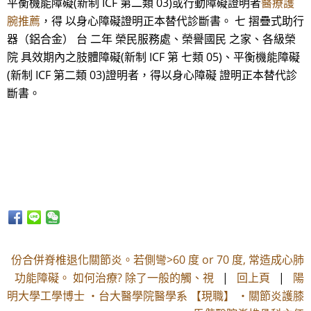
平衡機能障礙(新制 ICF 第二類 03)或行動障礙證明者
醫療護
腕推薦
，得 以身心障礙證明正本替代診斷書。 七 摺疊式助行
器（鋁合金） 台 二年 榮民服務處、榮譽國民 之家、各級榮
院 具效期內之肢體障礙(新制 ICF 第 七類 05)、平衡機能障礙
(新制 ICF 第二類 03)證明者，得以身心障礙 證明正本替代診
斷書。
份合併脊椎退化關節炎。若側彎>60 度 or 70 度, 常造成心肺
功能障礙。 如何治療? 除了一般的觸、視
|
回上頁
|
陽
明大學工學博士 ・台大醫學院醫學系 【現職】 ・關節炎護膝