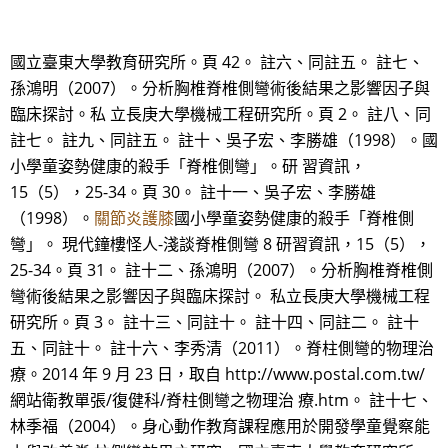
國立臺東大學教育研究所。頁 42。 註六、同註五。 註七、
孫鴻明（2007）。分析胸椎脊椎側彎術後結果之影響因子與
臨床探討。私 立長庚大學機械工程研究所。頁 2。 註八、同
註七。 註九、同註五。 註十、吳子宏、李勝雄（1998）。國
小學童姿勢健康的殺手「脊椎側彎」。研 習資訊，
15（5），25-34。頁 30。 註十一、吳子宏、李勝雄
（1998）。
關節炎護膝
國小學童姿勢健康的殺手「脊椎側
彎」。 現代鐘樓怪人-淺談脊椎側彎 8 研習資訊，15（5），
25-34。頁 31。 註十二、孫鴻明（2007）。分析胸椎脊椎側
彎術後結果之影響因子與臨床探討。 私立長庚大學機械工程
研究所。頁 3。 註十三、同註十。 註十四、同註二。 註十
五、同註十。 註十六、李秀清（2011）。脊柱側彎的物理治
療。2014 年 9 月 23 日，取自 http://www.postal.com.tw/
網站衛教單張/復健科/脊柱側彎之物理治 療.htm。 註十七、
林季福（2004）。身心動作教育課程應用於開發學童覺察能