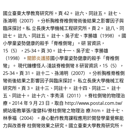
國立臺東大學教育研究所。頁 42。 註六、同註五。 註七、
孫鴻明（2007）。分析胸椎脊椎側彎術後結果之影響因子與
臨床探討。私 立長庚大學機械工程研究所。頁 2。 註八、同
註七。 註九、同註五。 註十、吳子宏、李勝雄（1998）。國
小學童姿勢健康的殺手「脊椎側彎」。研 習資訊，
15（5），25-34。頁 30。 註十一、吳子宏、李勝雄
（1998）。
關節炎護膝
國小學童姿勢健康的殺手「脊椎側
彎」。 現代鐘樓怪人-淺談脊椎側彎 8 研習資訊，15（5），
25-34。頁 31。 註十二、孫鴻明（2007）。分析胸椎脊椎側
彎術後結果之影響因子與臨床探討。 私立長庚大學機械工程
研究所。頁 3。 註十三、同註十。 註十四、同註二。 註十
五、同註十。 註十六、李秀清（2011）。脊柱側彎的物理治
療。2014 年 9 月 23 日，取自 http://www.postal.com.tw/
網站衛教單張/復健科/脊柱側彎之物理治 療.htm。 註十七、
林季福（2004）。身心動作教育課程應用於開發學童覺察能
力與改善脊 柱側彎效果之研究。國立臺東大學教育研究所。