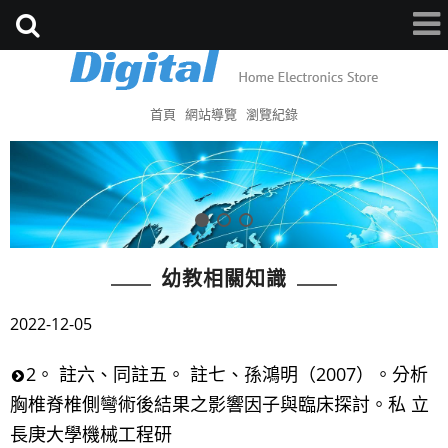
首頁
網站導覽
瀏覽紀錄
幼教相關知識
2022-12-05
2。 註六、同註五。 註七、孫鴻明（2007）。分析
胸椎脊椎側彎術後結果之影響因子與臨床探討。私 立
長庚大學機械工程研