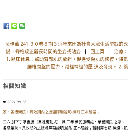
吳佳燕 241 ３０卷８期 3 近年來因為社會大眾生活型態的改
變，脊椎矯正器長時間的坐姿或站姿
|
回上頁
|
治療：
1. 臥床休息：幫助背部肌肉放鬆，促進受傷肌肉修復，降低
腰椎間盤的壓力，減輕神經的壓 迫及發炎。 2. 藥
相關知識
2021-08-12
家、各級榮院 1.具效期內之肢體障礙證明(檢附 正本驗證；
三六 肘下手掌義肢（自體驅動式） 具 二年 榮民服務處、榮譽國民 之家、
各級榮院 1.具效期內之肢體障礙證明(檢附 正本驗證；新制第七類-神經、肌