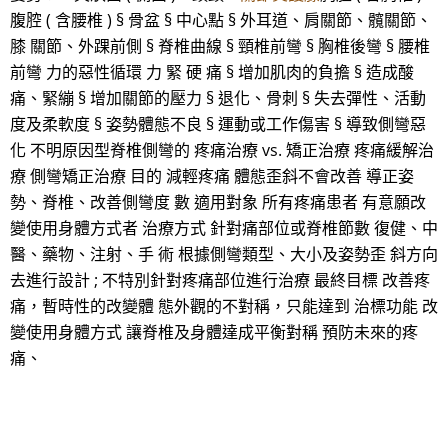
腹腔 ( 含腰椎 ) § 骨盆 § 中心點 § 外耳道、肩關節、髖關節、
膝 關節、外踝前側 § 脊椎曲線 § 頸椎前彎 § 胸椎後彎 § 腰椎
前彎 力的惡性循環 力 緊 硬 痛 § 增加肌肉的負擔 § 造成酸
痛、緊繃 § 增加關節的壓力 § 退化、骨刺 § 失去彈性、活動
度及柔軟度 § 姿勢體態不良 § 運動或工作傷害 § 導致側彎惡
化 不明原因型脊椎側彎的 疼痛治療 vs. 矯正治療 疼痛緩解治
療 側彎矯正治療 目的 減輕疼痛 體態歪斜不會改善 導正姿
勢、脊椎、改善側彎度 數 適用對象 所有疼痛患者 有意願改
變使用身體方式者 治療方式 針對痛部位或脊椎節數 復健、中
醫、藥物、注射、手 術 根據側彎類型、大小及姿勢歪 斜方向
去進行設計 ; 不特別針對疼痛部位進行治療 最終目標 改善疼
痛，暫時性的改變體 態外觀的不對稱，只能達到 治標功能 改
變使用身體方式 讓脊椎及身體達成平衡對稱 預防未來的疼
痛、