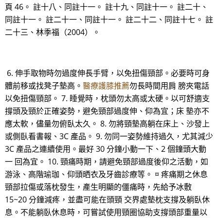
頁 46。 註十八、同註十一。 註十九、同註十一。 註二十、
同註十一。 註二十一、同註十一。 註二十二、同註十七。 註
二十三、林季福（2004）。
6. 伸手取物時勿過度伸長手臂，以免扭傷頸部。必要時可身
體前移或找凳子墊高。
醫療護膝推薦
勿長時間用肩 膀夾電話
以免扭傷頸部。 7. 睡覺時，枕頭勿太高或太硬。以可舒適支
撐頭及頸於正確姿勢，避免頸部過度伸、仰為宜；床 墊亦不
應太軟，儘量勿俯臥太久。 8. 勿將頸墊高躺在床上、沙發上
或側臥看書報、3C 產品。 9. 勿同一姿勢維持過久，尤其減少
3C 產品之連續使用。最好 30 分鐘小動一下、2 個鐘頭大動
一 回為宜。 10. 頸痛時期，請避免頸部過度後仰之活動，如
游泳、高階瑜珈、仰頭晒衣及牙齒診療等。 ¤ 疼痛期之休息
頸部拉傷或落枕發生，產生明顯的僵痛時，先給予冰敷
15~20 分鐘減疼，並盡可能在頭頸 交界處墊枕支撐及躺臥休
息。不能躺臥休息時，可嘗試使用頸圈協助支撐頭部重量以