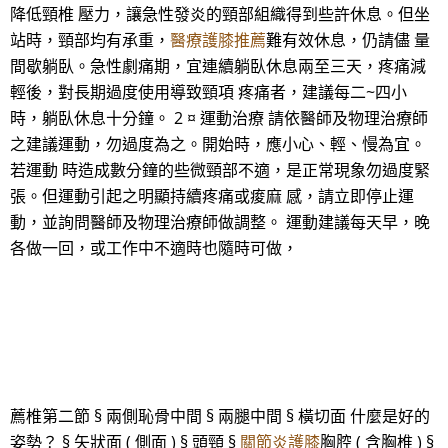
降低頸椎 壓力，讓急性發炎的頸部組織得到些許休息。但坐
站時，頸部均有承重，
醫療護膝推薦
難有效休息，仍請儘 量
間歇躺臥。急性劇痛期，宜連續躺臥休息兩至三天，疼痛減
輕後，對長期過度使用導致頸項 疼痛者，建議每二~四小
時，躺臥休息十分鐘。 2 ¤ 運動治療 請依醫師及物理治療師
之建議運動，勿過度為之。開始時，應小心、輕、慢為宜。
若運動 時造成數分鐘的些微頸部不適，是正常現象勿過度緊
張。但運動引起之明顯持續疼痛或痠麻 感，請立即停止運
動，並詢問醫師及物理治療師做調整。 運動建議每天早，晚
各做一回，或工作中不適時也隨時可做，
薦椎第二節 § 兩側恥骨中間 § 兩腿中間 § 橫切面 什麼是好的
姿勢？ § 矢狀面 ( 側面 ) § 頭頸 §
關節炎護膝
胸腔 ( 含胸椎 ) §